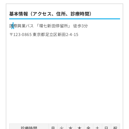
基本情報（アクセス、住所、診療時間）
国際興業バス 「環七新田停留所」 徒歩3分
〒123-0865 東京都足立区新田2-4-15
診療時間
月
火
水
木
金
土
日
祝