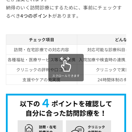
納得のいく訪問診療にするために、事前にチェックす
るべき
4つのポイント
があります。
チェック項目
どんなと
訪問・在宅診療での対応内容
対応可能な診療科目は
各種福祉・医療サービス等との連携
入院加療や検査時の連携／
クリニックの評判や口コミ
クリニックで実際
スクロールできます
支援やケアの充実度
24時間体制の有