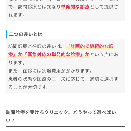
で、訪問診療とは異なり
単発的な診療
として提供さ
訪問診療を受ける条件
れます。
1．高齢者や身体が不自由な方
訪問診療を受けるには
2．要介護・要支援認定を受けている方
訪問診療の申請方法
訪問診療に関するよくある質問10選！
二つの違いとは
3．認知症などで通院が困難な方
費用や保険について知っておくこと
4．療養や医療処置を自宅や施設で受けたい方
まとめ：足立区対応で評判の良い訪問診療クリ
訪問診療と往診の違いは、
「計画的で継続的な診
ニックおすすめ10選
療」か「緊急対応の単発的な診療」か
という点にあ
ります。
また、往診には別途費用がかかります。
患者の状態や医療のニーズに応じて、適切に選択す
ることが大切です。
訪問診療を受けるクリニック、どうやって選べばい
い？