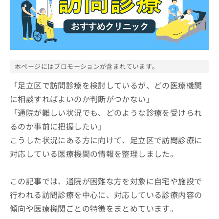
ッ
は
ク
こ
ナ
ち
ビ
ら
に
関
広
す
広
本ページにはプロモーションが含まれています。
告
る
告
代
お
「足立区で訪問診療を検討しているが、どの医療機関
出
理
問
稿
に相談すればよいのか判断がつかない」
店
い
の
「通院が難しい状況でも、どのような診療を受けられ
合
の
お
わ
方
問
るのか事前に把握したい」
せ
い
は
こうした状況にある方に向けて、足立区で訪問診療に
は
合
こ
こ
対応している医療機関の情報を整理しました。
わ
ち
ち
せ
ら
ら
は
この記事では、通院が困難な方を対象に自宅や施設で
こ
こち
ち
行われる訪問診療を中心に、対応している診療内容の
広
らは
広
ら
告
マイ
傾向や医療機関ごとの特徴をまとめています。
告
出
ナビ