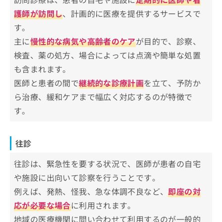
そもそも訪問診療を受ける条件って？訪問診療の
足立区対応で評判の良い訪問診療クリ
お
護師が訪問し
、計画的に医療を提供するサービスで
受け方のわかりやすい紹介もあり！
問
ニックおすすめ10選
す。
い
1．ファミリークリニック綾瀬
合
主に
慢性的な病気や高齢者のケア
が目的で、診察、
わ
2．中内クリニック
検査、薬の処方、場合によっては点滴や簡単な処置
せ
3．鹿浜診療所
は
も含まれます。
こ
4．はなはた羊クリニック
医師と患者の間で
継続的な診療計画
を立て、予防か
ち
5．浅川医院
ら治療、緩和ケアまで幅広く対応するのが特徴で
ら
す。
6．ふたば在宅クリニック 北千住院
7．のぞみ在宅クリニック
8．文京根津クリニックあだち
往診
9．ふれあいファミリークリニック
往診は、緊急性を要する状況で、医師が患者の自宅
10．ひかりクリニック城東
や施設に出向いて診察を行うことです。
【訪問診療の基礎知識】これを知ってから訪問
例えば、発熱、怪我、急な体調不良など、
即座の対
診療を検討しよう！
応が必要な場合
に利用されます。
地域の医療機関に問い合わせて利用するのが一般的
訪問診療が適している人の4つの特徴＆