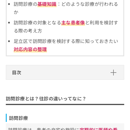
ご了
ら
み
訪問診療の
基礎知識
：どのような診療が行われる
承く
は
ださ
か
こ
無
い。
ち
料
訪問診療の対象となる
主な患者像
と利用を検討す
ら
情
る際の考え方
報
拡
掲
足立区で訪問診療を検討する際に知っておきたい
充
載
対応内容の整理
の
情
お
報
申
の
し
修
目次
込
正
み
は
訪問診療とは？往診の違いってなに？
は
こ
こ
ち
訪問診療
訪問診療を受けるクリニック、どうやって選べ
ち
ら
訪問診療とは？往診の違いってなに？
往診
ら
ばいい？
二つの違いとは
そ
訪問診療を受けるクリニックを選ぶ際
の
訪問診療
にチェックする4つのポイント
他
の
訪問診療は、患者の自宅や施設に
定期的に医師や看