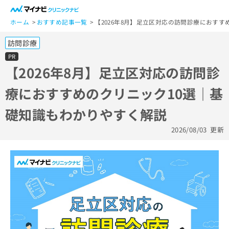
一
般
ホーム
おすすめ記事一覧
【2026年8月】足立区対応の訪問診療におす
ユ
訪問診療
ー
ザ
PR
ー
【2026年8月】足立区対応の訪問診
の
療におすすめのクリニック10選｜基
方
は
礎知識もわかりやすく解説
こ
ち
2026/08/03
更新
ら
医
マ
療
イ
関
ナ
係
ビ
者
ク
の
リ
方
ニ