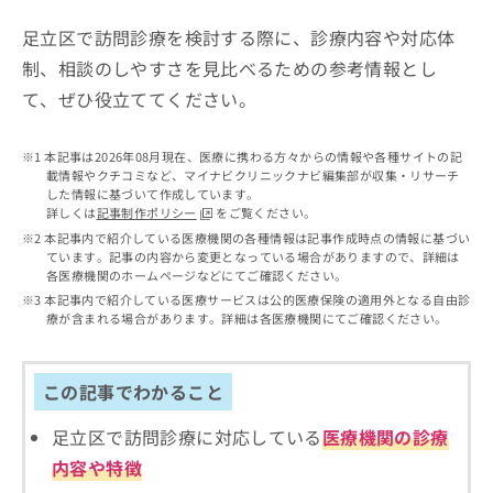
出
稿
クリ
資
稿
ニッ
の
料
足立区で訪問診療を検討する際に、診療内容や対応体
クナ
の
お
の
ビサ
制、相談のしやすさを見比べるための参考情報とし
お
問
ご
イト
問
て、ぜひ役立ててください。
い
請
への
い
合
お問
求
合
合せ
わ
は
本記事は2026年08月現在、医療に携わる方々からの情報や各種サイトの記
フォ
わ
せ
こ
載情報やクチコミなど、マイナビクリニックナビ編集部が収集・リサーチ
ーム
せ
は
ち
した情報に基づいて作成しています。
とな
は
こ
ら
詳しくは
記事制作ポリシー
をご覧ください。
りま
こ
ち
す。
本記事内で紹介している医療機関の各種情報は記事作成時点の情報に基づい
ち
ら
クリ
ています。記事の内容から変更となっている場合がありますので、詳細は
無
ら
ニッ
各医療機関のホームページなどにてご確認ください。
料
クの
本記事内で紹介している医療サービスは公的医療保険の適用外となる自由診
資
情
予
療が含まれる場合があります。詳細は各医療機関にてご確認ください。
料
報
約・
の
症状
拡
のご
ご
充
相談
この記事でわかること
請
の
など
求
お
はで
は
足立区で訪問診療に対応している
医療機関の診療
申
きま
こ
せん
し
内容や特徴
ので
ち
込