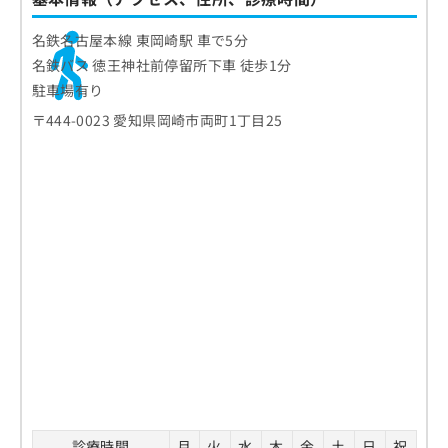
名鉄名古屋本線 東岡崎駅 車で5分
名鉄バス 徳王神社前停留所下車 徒歩1分
駐車場有り
〒444-0023 愛知県岡崎市両町1丁目25
診療時間
月
火
水
木
金
土
日
祝