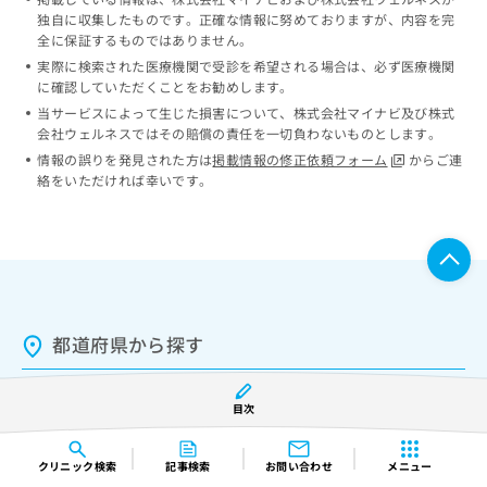
独自に収集したものです。正確な情報に努めておりますが、内容を完
全に保証するものではありません。
実際に検索された医療機関で受診を希望される場合は、必ず医療機関
に確認していただくことをお勧めします。
当サービスによって生じた損害について、株式会社マイナビ及び株式
会社ウェルネスではその賠償の責任を一切負わないものとします。
情報の誤りを発見された方は
掲載情報の修正依頼フォーム
からご連
絡をいただければ幸いです。
都道府県から探す
北海道
・
東北
北海道
青森県
岩手県
宮城県
目次
秋田県
山形県
福島県
関東
茨城県
栃木県
群馬県
埼玉県
クリニック
検索
記事検索
お問い合わせ
メニュー