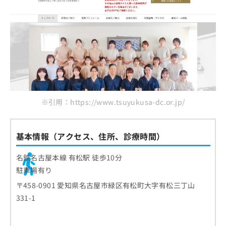
お
まとめ：愛知県の歯周病治療におすすめの歯科
問
クリニック5選
い
合
わ
せ
は
こ
ち
ら
※引用：https://www.tsuyukusa-dc.or.jp/
基本情報（アクセス、住所、診療時間）
名鉄名古屋本線 有松駅 徒歩10分
駐車場有り
〒458-0901 愛知県名古屋市緑区有松町大字有松三丁山
331-1