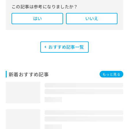
報にもとづいて発信しています。
この記事は参考になりましたか？
また、医療広告ガイドラインに準拠し
はい
た編集体制を整えており、編集部内に
いいえ
は、一般社団法人薬機法医療法規格協
会が実施する「YMAA（薬機法・医療
法適法広告取扱個人認証規格）」講習
を修了したメンバーが複数名在籍して
います。
おすすめ記事一覧
新着おすすめ記事
もっと見る
loading...
loading...