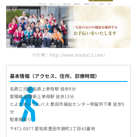
※引用：http://www.toyota12.com/
基本情報（アクセス、住所、診療時間）
名鉄三河線 名鉄上挙母駅 徒歩8分
愛環線 愛環新上挙母駅 徒歩13分
とよたおいでんバス 豊田市福祉センター停留所下車 徒歩5
分
駐車場有り
〒471-0877 愛知県豊田市錦町1丁目43番地