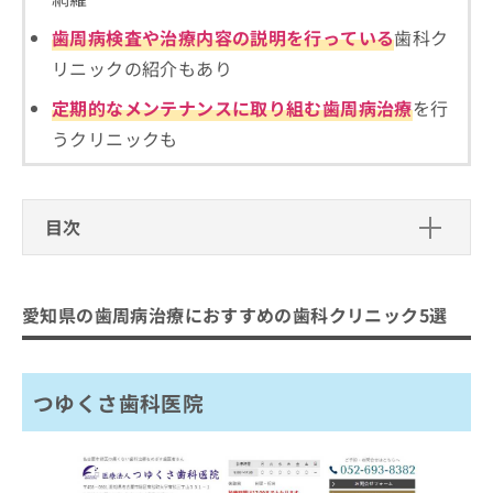
ご了
ら
み
承く
は
歯周病検査や治療内容の説明を行っている
歯科ク
ださ
こ
無
い。
リニックの紹介もあり
ち
料
ら
情
定期的なメンテナンスに取り組む歯周病治療
を行
報
うクリニックも
拡
掲
充
載
の
情
お
報
目次
申
の
し
修
愛知県の歯周病治療におすすめの歯科
込
正
クリニック5選
み
は
愛知県の歯周病治療におすすめの歯科クリニック5選
は
こ
つゆくさ歯科医院
こ
ち
おのデンタルクリニック
ち
ら
ら
つゆくさ歯科医院
竹内佐年デンタルオフィス
そ
LiCOファミリー歯科
の
他
とみたデンタルクリニック
の