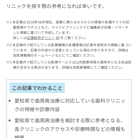
出
稿
クリ
資
リニックを探す際の参考になれば幸いです。
稿
ニッ
の
料
クナ
の
お
の
ビサ
お
問
ご
本記事は2026年08月現在、医療に携わる方々からの情報や各種サイトの記
イト
問
い
載情報やクチコミなど、マイナビクリニックナビ編集部が収集・リサーチ
請
への
い
した情報に基づいて作成しています。
合
お問
求
詳しくは
記事制作ポリシー
をご覧ください。
合
合せ
わ
は
フォ
わ
本記事内で紹介している医療機関の各種情報は記事作成時点の情報に基づい
せ
こ
ーム
ています。記事の内容から変更となっている場合がありますので、詳細は
せ
は
ち
とな
各医療機関のホームページなどにてご確認ください。
は
こ
ら
りま
本記事内で紹介している医療サービスは公的医療保険の適用外となる自由診
こ
ち
す。
療が含まれる場合があります。詳細は各医療機関にてご確認ください。
ち
ら
クリ
無
ら
ニッ
料
クの
資
情
予
この記事でわかること
料
報
約・
の
症状
拡
愛知県で歯周病治療に対応している歯科クリニッ
のご
ご
充
相談
クの特徴や診療内容
請
の
など
求
お
はで
愛知県で歯周病治療を検討する際に参考となる、
は
申
きま
こ
各クリニックのアクセスや診療時間などの情報も
せん
し
ので
ち
込
網羅