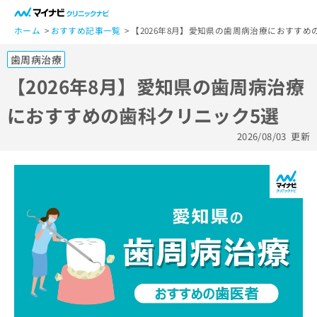
一
般
ホーム
おすすめ記事一覧
【2026年8月】愛知県の歯周病治療におすすめ
ユ
歯周病治療
ー
ザ
【2026年8月】愛知県の歯周病治療
ー
におすすめの歯科クリニック5選
の
方
2026/08/03
更新
は
こ
ち
ら
医
マ
療
イ
関
ナ
係
ビ
者
ク
の
リ
方
ニ