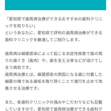
ッ
は
ク
こ
ナ
ち
ビ
「愛知県で歯周病治療ができるおすすめの歯科クリニ
ら
に
ックを知りたい」
関
広
というあなたに、愛知県で評判の歯周病治療ができる
す
広
告
る
告
歯科クリニックを厳選してご紹介します。
代
お
出
理
問
稿
店
い
歯周病は細菌感染によって起こる炎症性疾患で歯の周
の
合
の
お
りの歯ぐき（歯肉）や、歯を支える骨などが溶けてし
わ
方
問
まう病気です。
せ
い
は
は
合
歯周病治療とは、細菌感染の原因になる歯に付着した
こ
こ
わ
ち
細菌の塊である歯垢を取り除くことで進行を止めて改
ち
せ
ら
ら
善させる治療です。
は
こ
こち
ち
広
らは
また、各歯科クリニックの強みやこだわりなども記載
広
ら
告
マイ
告
出
していますので、愛知県で歯周病治療ができる歯科ク
ナビ