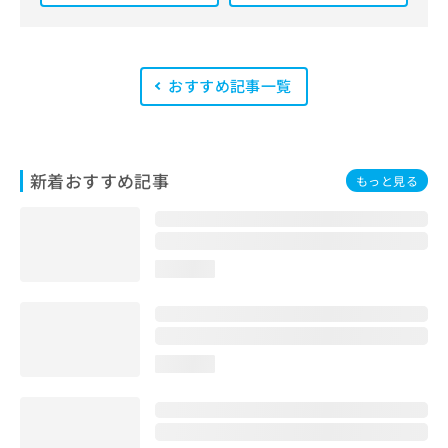
は、一般社団法人薬機法医療法規格協
会が実施する「YMAA（薬機法・医療
法適法広告取扱個人認証規格）」講習
を修了したメンバーが複数名在籍して
います。
おすすめ記事一覧
新着おすすめ記事
もっと見る
loading...
loading...