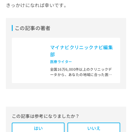
きっかけになれば幸いです。
この記事の著者
マイナビクリニックナビ編集
部
医療ライター
全国16万6,000件以上のクリニックデ
ータから、あなたの地域に合った医療
機関を見つけられる、クリニック検索
＆医療情報サイト「マイナビクリニッ
クナビ」。
編集部では、地域ごとの医療機関情報
をわかりやすく整理し、最新の公式情
報にもとづいて発信しています。
この記事は参考になりましたか？
また、医療広告ガイドラインに準拠し
はい
た編集体制を整えており、編集部内に
いいえ