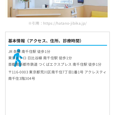
ご了
ら
み
承く
は
ださ
こ
無
い。
ち
料
※引用：https://hatano-jibika.jp/
ら
情
報
拡
掲
充
載
基本情報（アクセス、住所、診療時間）
の
情
お
報
JR 各線 南千住駅 徒歩1分
申
の
東京メトロ 日比谷線 南千住駅 徒歩1分
し
修
首都圏新都市鉄道 つくばエクスプレス 南千住駅 徒歩1分
込
正
み
は
〒116-0003 東京都荒川区南千住7丁目1番1号 アクレスティ
は
こ
南千住3階304号
こ
ち
ち
ら
ら
そ
の
他
の