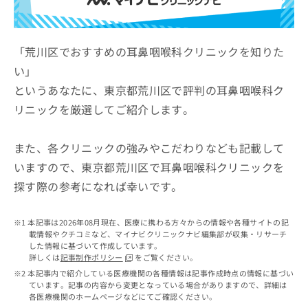
ッ
は
ク
こ
ナ
ち
ビ
「荒川区でおすすめの耳鼻咽喉科クリニックを知りた
ら
に
い」
関
広
というあなたに、東京都荒川区で評判の耳鼻咽喉科ク
す
広
告
る
告
リニックを厳選してご紹介します。
代
お
出
理
問
稿
店
い
また、各クリニックの強みやこだわりなども記載して
の
合
の
お
いますので、東京都荒川区で耳鼻咽喉科クリニックを
わ
方
問
探す際の参考になれば幸いです。
せ
い
は
は
合
こ
こ
わ
ち
本記事は2026年08月現在、医療に携わる方々からの情報や各種サイトの記
ち
せ
ら
載情報やクチコミなど、マイナビクリニックナビ編集部が収集・リサーチ
ら
は
した情報に基づいて作成しています。
こ
詳しくは
記事制作ポリシー
をご覧ください。
こち
ち
広
本記事内で紹介している医療機関の各種情報は記事作成時点の情報に基づい
らは
広
ら
ています。記事の内容から変更となっている場合がありますので、詳細は
告
マイ
各医療機関のホームページなどにてご確認ください。
告
出
ナビ