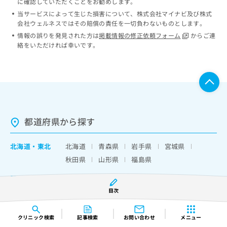
に確認していただくことをお勧めします。
当サービスによって生じた損害について、株式会社マイナビ及び株式
会社ウェルネスではその賠償の責任を一切負わないものとします。
情報の誤りを発見された方は
掲載情報の修正依頼フォーム
からご連
絡をいただければ幸いです。
都道府県から探す
北海道
・
東北
北海道
青森県
岩手県
宮城県
秋田県
山形県
福島県
関東
茨城県
栃木県
群馬県
埼玉県
目次
千葉県
東京都
神奈川県
山梨県
中部
新潟県
富山県
石川県
福井県
クリニック
検索
記事検索
お問い合わせ
メニュー
長野県
岐阜県
静岡県
愛知県