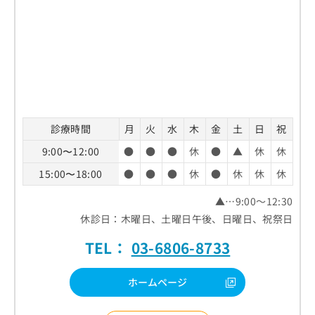
お
問
い
合
わ
せ
は
こ
ち
診療時間
月
火
水
木
金
土
日
祝
ら
9:00〜12:00
●
●
●
休
●
▲
休
休
15:00〜18:00
●
●
●
休
●
休
休
休
▲…9:00～12:30
休診日：木曜日、土曜日午後、日曜日、祝祭日
TEL：
03-6806-8733
ホームページ