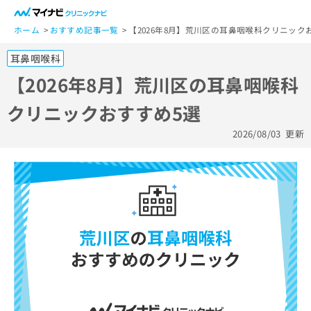
一
般
ホーム
おすすめ記事一覧
【2026年8月】荒川区の耳鼻咽喉科クリニック
ユ
耳鼻咽喉科
ー
ザ
【2026年8月】荒川区の耳鼻咽喉科
ー
クリニックおすすめ5選
の
方
2026/08/03
更新
は
こ
ち
ら
医
マ
療
イ
関
ナ
係
ビ
者
ク
の
リ
方
ニ