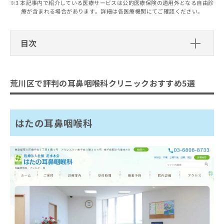
出
本記事内で紹介している医療サービスは公的医療保険の適用外となる自由診
稿
クリ
資
療が含まれる場合があります。詳細は各医療機関にてご確認ください。
稿
ニッ
の
料
クナ
の
お
の
ビサ
お
問
ご
イト
目次
問
い
請
への
い
合
お問
求
荒川区で評判の耳鼻咽喉科クリニック
合
合せ
わ
は
フォ
わ
おすすめ5選
せ
こ
ーム
荒川区で評判の耳鼻咽喉科クリニックおすすめ5選
せ
は
ち
とな
はたの耳鼻咽喉科
は
こ
ら
りま
こ
ち
東尾久耳鼻咽喉科
す。
ち
ら
クリ
無
はたの耳鼻咽喉科
まちや耳鼻咽喉科クリニック
ら
ニッ
料
クの
とかの医院
資
情
予
料
報
約・
小泉医院
の
症状
拡
のご
ご
充
まとめ：荒川区で評判の耳鼻咽喉科クリニック
相談
請
の
など
おすすめ5選
求
お
はで
は
申
きま
こ
せん
し
ので
ち
込