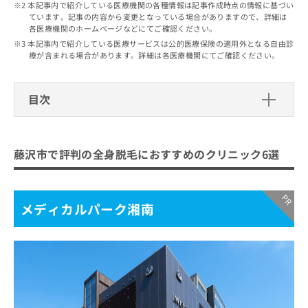
出
本記事内で紹介している医療機関の各種情報は記事作成時点の情報に基づい
稿
クリ
資
ています。記事の内容から変更となっている場合がありますので、詳細は
稿
ニッ
の
料
各医療機関のホームページなどにてご確認ください。
クナ
の
お
の
ビサ
本記事内で紹介している医療サービスは公的医療保険の適用外となる自由診
お
問
ご
イト
療が含まれる場合があります。詳細は各医療機関にてご確認ください。
問
い
請
への
い
合
お問
求
合
合せ
わ
は
目次
フォ
わ
せ
こ
ーム
せ
は
ち
とな
藤沢市で評判の全身脱毛におすすめの
は
こ
ら
りま
こ
クリニック6選
ち
す。
藤沢市で評判の全身脱毛におすすめのクリニック6選
ち
ら
クリ
無
メディカルパーク湘南
ら
ニッ
料
クの
藤沢美容クリニック
資
情
予
料
報
約・
メディカルパーク湘南
湘南藤沢心臓血管クリニック
の
症状
拡
ルアナ辻堂ビューティークリニック
のご
ご
充
相談
請
の
TCB東京中央美容外科 藤沢院
など
求
お
はで
湘南美容クリニック藤沢院
は
申
きま
こ
せん
し
まとめ：藤沢市で評判の全身脱毛におすすめの
ので
ち
込