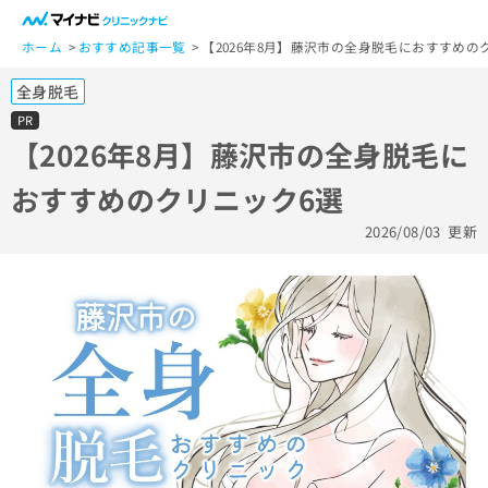
一
般
ホーム
おすすめ記事一覧
【2026年8月】藤沢市の全身脱毛におすすめの
ユ
全身脱毛
ー
ザ
PR
ー
【2026年8月】藤沢市の全身脱毛に
の
おすすめのクリニック6選
方
は
2026/08/03
更新
こ
ち
ら
医
マ
療
イ
関
ナ
係
ビ
者
ク
の
リ
方
ニ