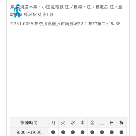
JR 東海道本線・小田急電鉄 江ノ島線・江ノ島電鉄 江ノ島
電鉄線 藤沢駅 徒歩1分
〒251-0055 神奈川県藤沢市南藤沢22-1 神中第二ビル 3F
診療時間
月
火
水
木
金
土
日
祝
9:00〜19:00
●
●
●
●
●
●
●
●