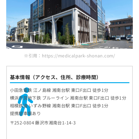
ご了
クリニック6選
ら
み
承く
は
ださ
こ
無
い。
ち
料
ら
情
報
拡
掲
充
載
の
情
※引用：https://medicalpark-shonan.com/
お
報
申
の
し
修
基本情報（アクセス、住所、診療時間）
込
正
み
は
小田急電鉄 江ノ島線 湘南台駅 東口F出口 徒歩1分
は
こ
こ
横浜市営地下鉄 ブルーライン 湘南台駅 東口F出口 徒歩1分
ち
ち
ら
相模鉄道 いずみ野線 湘南台駅 東口F出口 徒歩1分
ら
提携駐車場あり
そ
〒252-0804 藤沢市湘南台1-14-3
の
他
の