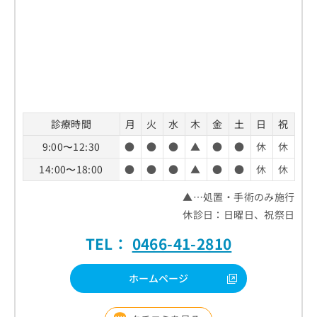
診療時間
月
火
水
木
金
土
日
祝
9:00〜12:30
●
●
●
▲
●
●
休
休
14:00〜18:00
●
●
●
▲
●
●
休
休
▲…処置・手術のみ施行
休診日：日曜日、祝祭日
TEL：
0466-41-2810
ホームページ