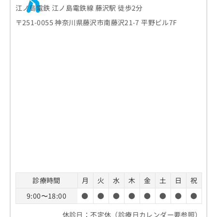
江ノ島電鉄 江ノ島電鉄線 藤沢駅 徒歩2分
〒251-0055 神奈川県藤沢市南藤沢21-7 平野ビル7F
診療時間
月
火
水
木
金
土
日
祝
9:00〜18:00
●
●
●
●
●
●
●
●
休診日：不定休（診療日カレンダー要参照）