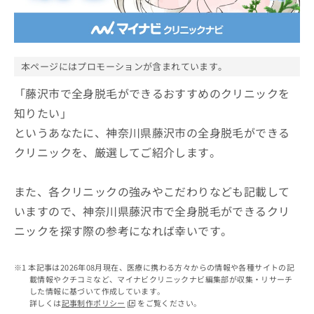
ッ
は
ク
こ
ナ
ち
ビ
ら
に
本ページにはプロモーションが含まれています。
関
広
す
「藤沢市で全身脱毛ができるおすすめのクリニックを
広
告
る
告
知りたい」
代
お
出
というあなたに、神奈川県藤沢市の全身脱毛ができる
理
問
稿
店
い
の
クリニックを、厳選してご紹介します。
合
の
お
わ
方
問
せ
また、各クリニックの強みやこだわりなども記載して
い
は
は
合
こ
いますので、神奈川県藤沢市で全身脱毛ができるクリ
こ
わ
ち
ニックを探す際の参考になれば幸いです。
ち
せ
ら
ら
は
こ
本記事は2026年08月現在、医療に携わる方々からの情報や各種サイトの記
こち
ち
広
載情報やクチコミなど、マイナビクリニックナビ編集部が収集・リサーチ
らは
広
ら
告
した情報に基づいて作成しています。
マイ
告
詳しくは
記事制作ポリシー
をご覧ください。
出
ナビ