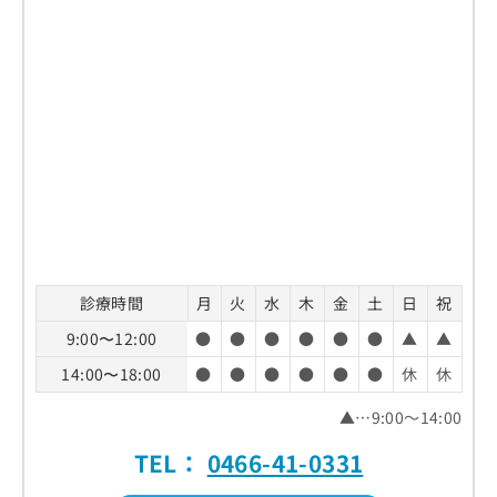
お
問
い
合
わ
せ
は
こ
ち
ら
診療時間
月
火
水
木
金
土
日
祝
9:00〜12:00
●
●
●
●
●
●
▲
▲
14:00〜18:00
●
●
●
●
●
●
休
休
▲…9:00～14:00
TEL：
0466-41-0331