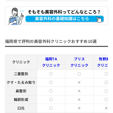
福岡県で評判の美容外科クリニックおすすめ10選
福岡TA
ブリス
牧野美
クリニック
クリニック
クリニック
クリニッ
二重整形
○
○
○
クマ・たるみ取り
○
×
○
鼻整形
○
×
○
輪郭形成
○
×
○
口元
○
×
×