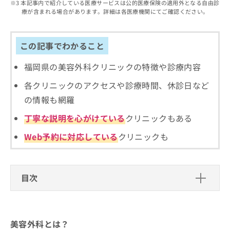
出
本記事内で紹介している医療サービスは公的医療保険の適用外となる自由診
稿
クリ
資
療が含まれる場合があります。詳細は各医療機関にてご確認ください。
稿
ニッ
の
料
クナ
の
お
の
ビサ
お
問
ご
イト
問
この記事でわかること
い
請
への
い
合
お問
求
合
合せ
福岡県の美容外科クリニックの特徴や診療内容
わ
は
フォ
わ
せ
こ
ーム
各クリニックのアクセスや診療時間、休診日など
せ
は
ち
とな
は
こ
ら
の情報も網羅
りま
こ
ち
す。
ち
丁寧な説明を心がけている
クリニックもある
ら
クリ
無
ら
ニッ
料
クの
Web予約に対応している
クリニックも
資
情
予
料
報
約・
の
症状
拡
のご
ご
充
目次
相談
請
の
など
求
お
はで
美容外科とは？
は
申
きま
こ
せん
し
美容外科クリニック、どうやって選べばいい？
ので
美容外科とは？
ち
込