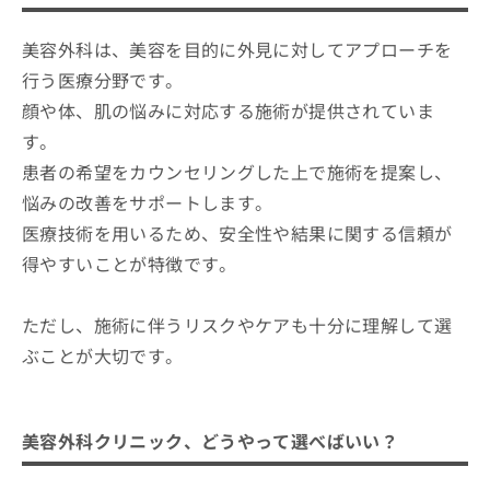
ご了
ら
み
承く
美容外科クリニックを選ぶ際にチェッ
は
ださ
美容外科は、美容を目的に外見に対してアプローチを
クする4つのポイント
こ
無
い。
ち
行う医療分野です。
料
そもそも美容外科ってどんなところ？美容外科の
福岡県で評判の美容外科クリニックお
ら
情
顔や体、肌の悩みに対応する施術が提供されていま
わかりやすい紹介もあり！
すすめ10選
報
す。
拡
掲
1．福岡TAクリニック
充
患者の希望をカウンセリングした上で施術を提案し、
載
の
2．ブリスクリニック
情
悩みの改善をサポートします。
お
報
3．牧野美容クリニック
医療技術を用いるため、安全性や結果に関する信頼が
申
の
し
4．東郷美容形成外科
修
得やすいことが特徴です。
込
正
5．トータルスキンクリニック
み
は
は
6．飯尾形成外科クリニック
ただし、施術に伴うリスクやケアも十分に理解して選
こ
こ
ち
ぶことが大切です。
7．グラシアクリニック
ち
ら
ら
8．天神形成外科クリニック
そ
9．モデナクリニック
美容外科クリニック、どうやって選べばいい？
の
10．クリニーク福岡天神
他
の