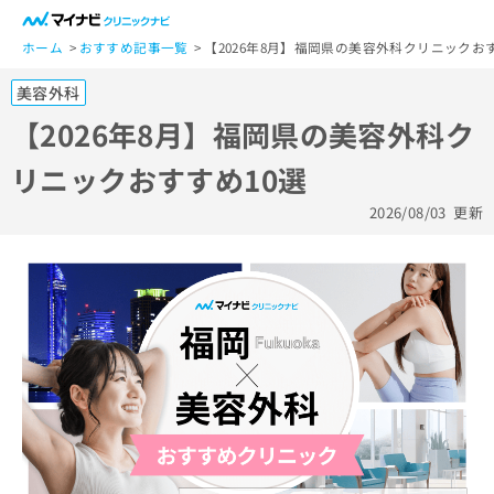
一
般
ホーム
おすすめ記事一覧
【2026年8月】福岡県の美容外科クリニックおす
ユ
美容外科
ー
ザ
【2026年8月】福岡県の美容外科ク
ー
リニックおすすめ10選
の
方
2026/08/03
更新
は
こ
ち
ら
医
マ
療
イ
関
ナ
係
ビ
者
ク
の
リ
方
ニ