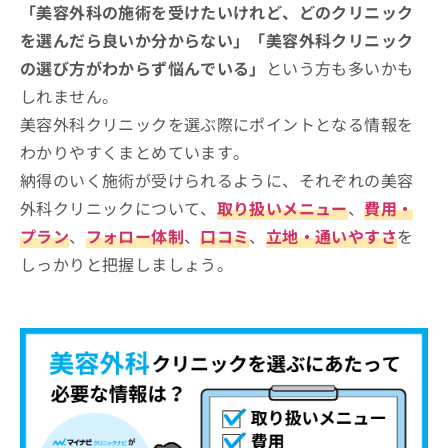
【美容外科の基礎知識】これを知ってから美容
「美容外科の施術を受けたいけれど、どのクリニック
お
外科の施術を検討しよう！
問
を選んだら良いか分からない」「美容外科クリニック
い
の選び方がわからず悩んでいる」
という方も多いかも
知っておきたい！美容外科の代表的なメニュー
合
わ
しれません。
せ
体の施術メニュー
美容外科クリニックを選ぶ際にポイントとなる情報を
は
1．豊胸術
わかりやすくまとめています。
こ
顔の施術メニュー
ち
納得のいく施術が受けられるように、それぞれの美容
2．脂肪吸引
1．二重まぶた形成
ら
肌の施術メニュー
外科クリニックについて、
取り扱いメニュー
、
費用・
3．婦人科形成
2．鼻の整形
1．レーザー治療
プラン
、
フォロー体制
、
口コミ
、
立地・通いやすさ
を
4．ヒップアップ術
その他の施術メニュー
3．フェイスリフト
しっかりと把握しましょう。
2．ヒアルロン酸注射
5．痩身・ダイエット治療
1．医療脱毛
4．口元の整形
美容外科に関するよくある質問10選！
3．ボトックス注射
2．多汗症・わきが治療
5．目元のクマ・たるみ取り
4．ピーリング
まとめ：横浜市のおすすめの美容外科クリニッ
3．ほくろ・いぼ除去
ク10選
5．美白治療
4．タトゥー除去
まとめ：福岡県で評判の美容外科クリニックお
5．頭皮ケア・植毛
すすめ10選