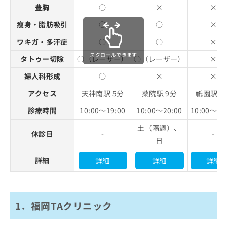
豊胸
○
×
×
痩身・脂肪吸引
○
○
×
ワキガ・多汗症
○
○
×
スクロールできます
タトゥー切除
○（レーザー）
○（レーザー）
×
婦人科形成
○
×
×
アクセス
天神南駅 5分
薬院駅 9分
祇園駅 4
診療時間
10:00～19:00
10:00～20:00
10:00～18
土（隔週）、
休診日
-
-
日
詳細
詳細
詳細
詳細
1．福岡TAクリニック