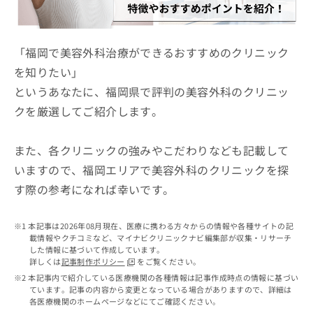
ッ
は
ク
こ
ナ
ち
ビ
「福岡で美容外科治療ができるおすすめのクリニック
ら
に
を知りたい」
関
広
というあなたに、福岡県で評判の美容外科のクリニッ
す
広
告
る
告
クを厳選してご紹介します。
代
お
出
理
問
稿
店
い
また、各クリニックの強みやこだわりなども記載して
の
合
の
お
いますので、福岡エリアで美容外科のクリニックを探
わ
方
問
す際の参考になれば幸いです。
せ
い
は
は
合
こ
こ
わ
ち
本記事は2026年08月現在、医療に携わる方々からの情報や各種サイトの記
ち
せ
ら
載情報やクチコミなど、マイナビクリニックナビ編集部が収集・リサーチ
ら
は
した情報に基づいて作成しています。
こ
詳しくは
記事制作ポリシー
をご覧ください。
こち
ち
広
本記事内で紹介している医療機関の各種情報は記事作成時点の情報に基づい
らは
広
ら
ています。記事の内容から変更となっている場合がありますので、詳細は
告
マイ
各医療機関のホームページなどにてご確認ください。
告
出
ナビ