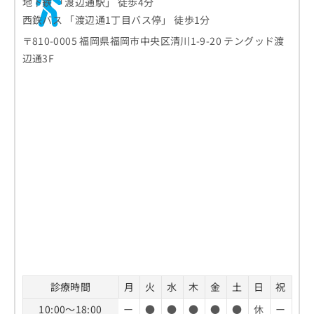
地下鉄 「渡辺通駅」 徒歩4分
西鉄バス 「渡辺通1丁目バス停」 徒歩1分
〒810-0005 福岡県福岡市中央区清川1-9-20 テングッド渡
辺通3F
診療時間
月
火
水
木
金
土
日
祝
10:00～18:00
ー
●
●
●
●
●
休
ー