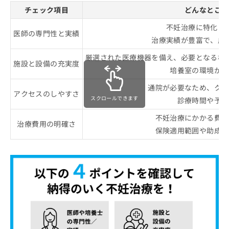
チェック項目
どんなところ
不妊治療に特化し
医師の専門性と実績
治療実績が豊富で、成
厳選された医療機器を備え、必要となる検
施設と設備の充実度
培養室の環境が適
通院が必要なため、クリ
アクセスのしやすさ
スクロールできます
診療時間や予約
不妊治療にかかる費用
治療費用の明確さ
保険適用範囲や助成金