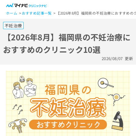
一
般
ホーム
おすすめ記事一覧
【2026年8月】福岡県の不妊治療におすすめの
ユ
不妊治療
ー
ザ
【2026年8月】福岡県の不妊治療に
ー
おすすめのクリニック10選
の
方
2026/08/07
更新
は
こ
ち
ら
医
マ
療
イ
関
ナ
係
ビ
者
ク
の
リ
方
ニ