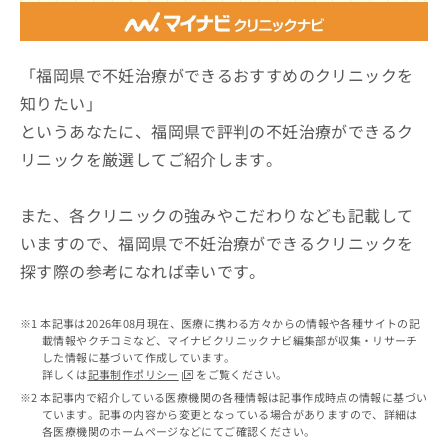
ッ
は
ク
こ
ナ
ち
ビ
「福岡県で不妊治療ができるおすすめのクリニックを
ら
に
知りたい」
関
広
というあなたに、福岡県で評判の不妊治療ができるク
す
広
告
る
告
リニックを厳選してご紹介します。
代
お
出
理
問
稿
店
い
また、各クリニックの強みやこだわりなども記載して
の
合
の
お
いますので、福岡県で不妊治療ができるクリニックを
わ
方
問
探す際の参考になれば幸いです。
せ
い
は
は
合
こ
こ
わ
ち
本記事は2026年08月現在、医療に携わる方々からの情報や各種サイトの記
ち
せ
ら
載情報やクチコミなど、マイナビクリニックナビ編集部が収集・リサーチ
ら
は
した情報に基づいて作成しています。
こ
詳しくは
記事制作ポリシー
をご覧ください。
こち
ち
広
本記事内で紹介している医療機関の各種情報は記事作成時点の情報に基づい
らは
広
ら
ています。記事の内容から変更となっている場合がありますので、詳細は
告
マイ
各医療機関のホームページなどにてご確認ください。
告
出
ナビ