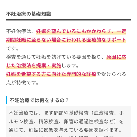
ご了
ら
み
承く
不妊治療では何をするの？
は
不妊治療を受けるクリニック、どうやって選べ
ださ
不妊治療の基礎知識
こ
無
い。
不妊治療を検討する目安
ばいい？
ち
料
ら
情
不妊治療は、
妊娠を望んでいるにもかかわらず、一定
不妊治療ができるクリニックを選ぶ際にチェッ
報
クする4つのポイント
期間妊娠に至らない場合に行われる医療的なサポート
拡
掲
充
です。
載
そもそも不妊治療ってなに？各ステップの概要
の
情
検査を通じて妊娠を妨げている要因を探り、
原因に応
や検査なども解説
お
報
じた治療法を提案・実施
します。
申
の
福岡県で評判の不妊治療におすすめの
し
修
妊娠を希望する方に向けた専門的な診療
を受けられる
込
正
クリニック10選
点が特徴です。
み
は
アイブイエフ詠田クリニック
は
こ
こ
ち
日浅レディースクリニック
不妊治療では何をするの？
ち
ら
齋藤シーサイド・レディースクリニック
ら
不妊治療では、まず問診や基礎検査（血液検査、ホ
まつしたレディースクリニック
そ
ルモン検査、精液検査、卵管の通過性検査など）を
の
空の森KYUSHU
他
通じて、妊娠に影響を与えている要因を調べます。
福井レディースクリニック
の