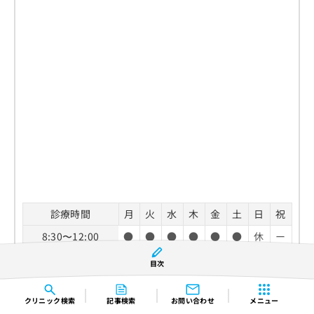
診療時間
月
火
水
木
金
土
日
祝
8:30〜12:00
●
●
●
●
●
●
休
ー
13:30〜16:30
●
●
●
休
●
●
休
ー
目次
休診日：日曜日
クリニック
検索
記事検索
お問い合わせ
メニュー