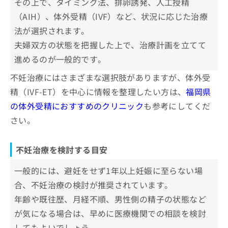
その上で、タイミング法、排卵誘発、人工授精
お
テレサ福岡天神ウィメンズクリニック
（AIH）、体外受精（IVF）など、状況に応じた治療
問
にしたんARTクリニック博多駅前院
い
法が選択されます。
合
蔵本ウイメンズクリニック
夫婦双方の状態を把握した上で、治療計画を立てて
わ
立花レディースクリニック
せ
進めるのが一般的です。
は
不妊治療にはさまざまな選択肢がありますが、体外受
【不妊治療の基礎知識】これを知ってから不妊
こ
ち
治療を検討しよう！
精（IVF-ET）を中心に情報を整理したい方は、
福岡県
ら
の体外受精におすすめのクリニック
も参考にしてくだ
不妊治療の主なステップと治療法一覧
さい。
不妊治療でよく行われる検査の基礎知
識
不妊治療を検討する目安
不妊治療でどんな検査をするの？
不妊治療についてのよくある質問10選！
一般的には、避妊をせず1年以上妊娠に至らない場
検査を受けるタイミングの目安は？
合、不妊治療の検討が推奨されています。
まとめ：福岡県で評判の不妊治療におすすめの
年齢や既往歴、月経不順、男性側の精子の状態など
クリニック10選
が気になる場合は、早めに医療機関での相談を検討
してもよいでしょう。