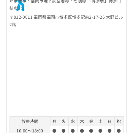
州新幹線・福岡市地下鉄空港線・七隈線 「博多駅」博多口
徒歩3分
〒812-0011 福岡県福岡市博多区博多駅前2-17-26 大野ビル
2階
診療時間
月
火
水
木
金
土
日
祝
10:00〜18:00
●
●
●
●
●
●
●
●