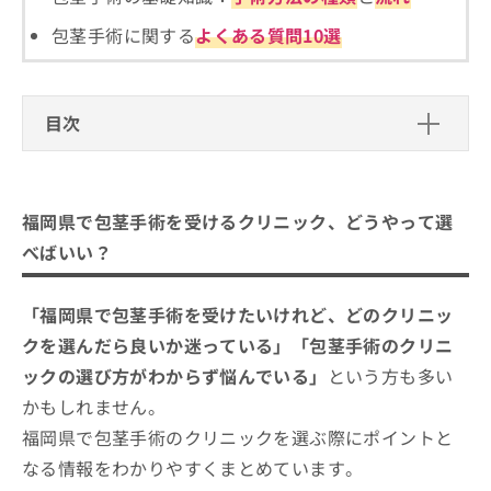
ご了
ら
み
承く
は
包茎手術に関する
よくある質問10選
ださ
こ
無
い。
ち
料
ら
情
目次
報
拡
掲
福岡県で包茎手術を受けるクリニック、どうや
充
載
の
って選べばいい？
情
お
報
福岡県で包茎手術を受けるクリニック、どうやって選
申
の
福岡県で包茎手術を受ける際にチェッ
べばいい？
し
修
クする4つのポイント
込
正
み
そもそも包茎手術ってどんなもの？
は
福岡県で評判の包茎手術におすすめの
「福岡県で包茎手術を受けたいけれど、どのクリニッ
は
こ
クリニック11選
こ
クを選んだら良いか迷っている」「包茎手術のクリニ
ち
ち
ら
メンズライフクリニック 福岡・博多院
ックの選び方がわからず悩んでいる」
という方も多い
ら
かもしれません。
東郷美容形成外科 福岡メンズ
そ
福岡県で包茎手術のクリニックを選ぶ際にポイントと
あやべクリニック
の
他
なる情報をわかりやすくまとめています。
福岡博多駅前通中央クリニック
の