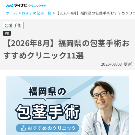
一
般
ホーム
おすすめ記事一覧
【2026年8月】福岡県の包茎手術おすすめクリニ
ユ
包茎手術
ー
ザ
PR
ー
【2026年8月】福岡県の包茎手術お
の
すすめクリニック11選
方
は
2026/08/03
更新
こ
ち
ら
医
マ
療
イ
関
ナ
係
ビ
者
ク
の
リ
方
ニ