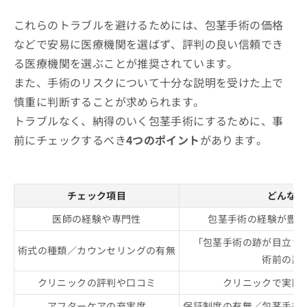
これらのトラブルを避けるためには、包茎手術の価格
などで安易に医療機関を選ばず、評判の良い信頼でき
る医療機関を選ぶことが推奨されています。
また、手術のリスクについて十分な説明を受けた上で
慎重に判断することが求められます。
トラブルなく、納得のいく包茎手術にするために、事
前にチェックするべき
4つのポイント
があります。
チェック項目
どんなと
医師の経験や専門性
包茎手術の経験が豊富
「包茎手術の跡が目立た
術式の種類／カウンセリングの有無
術前の診
クリニックの評判や口コミ
クリニックで実際
アフターケアの充実度
保証制度の有無／包茎手術