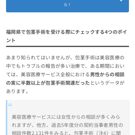
包茎手術はどんな流れで進むの？
ら！
4．根部切開法（こんぶせっかいほう）
2．自由診療が基本
1．カウンセリング予約
包茎手術にはデメリットもある？治療
5．クランプ法
3．術後のダウンタイム
2．問診票の記入と患部の状態確認
に関する6つの注意点
6．その他
4．仕上がりや傷跡への注意
3．医師による診察
1．ダウンタイムがある
福岡県で包茎手術を受ける際にチェックする4つのポイ
包茎手術でよくある質問10選！
5．術後トラブルのリスク
4．治療プランの説明と同意
2．保険適用外の費用がかかることが多い
ント
6．口コミや実績の確認
まとめ：福岡県で評判の包茎手術におすすめの
5．治療開始とアフターケア
3．仕上がりに個人差がある
クリニック11選
あまり知られてはいませんが、包茎手術は美容医療の
4．性感度の変化を感じることがある
中でもトラブルの報告が多い治療で、ある期間におい
5．術後トラブルのリスク
ては、美容医療サービス全般における
男性からの相談
6．医師やクリニック選びが重要
の実に半数以上が包茎手術関連だった
というデータが
あります。
美容医療サービスには女性からの相談が多くみら
れますが、他方、過去5年度分の契約当事者男性の
相談件数2,131件をみると、包茎手術（注4）に関