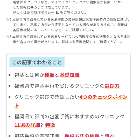
出
載情報やクチコミなど、マイナビクリニックナビ編集部が収集・リサーチ
稿
クリ
資
した情報に基づいて作成しています。
稿
ニッ
の
料
詳しくは
記事制作ポリシー
をご覧ください。
クナ
の
お
の
ビサ
本記事内で紹介している医療機関の各種情報は記事作成時点の情報に基づい
お
問
ご
イト
ています。記事の内容から変更となっている場合がありますので、詳細は
問
い
請
への
各医療機関のホームページなどにてご確認ください。
い
合
お問
求
本記事内で紹介している医療サービスは公的医療保険の適用外となる自由診
合
合せ
わ
は
療が含まれる場合があります。詳細は各医療機関にてご確認ください。
フォ
わ
せ
こ
ーム
せ
は
ち
とな
は
こ
ら
りま
この記事でわかること
こ
ち
す。
ち
ら
クリ
無
包茎とは何か
種類
と
基礎知識
ら
ニッ
料
クの
資
情
福岡県で包茎手術を受けるクリニックの
選び方
予
料
報
約・
クリニック選びで確認したい
4つのチェックポイン
の
症状
拡
のご
ご
充
ト
相談
請
の
など
求
お
福岡県で評判の包茎手術におすすめのクリニック
はで
は
申
きま
11選の詳細
と
特徴
こ
せん
し
ので
ち
込
包茎手術の基礎知識：
手術方法の種類
と
流れ