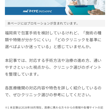
ッ
は
ク
こ
ナ
ち
ビ
ら
に
本ページにはプロモーションが含まれています。
関
広
す
福岡県で包茎手術を検討しているけれど、「施術の種
広
告
る
告
類や特徴が分かりにくい」「どのクリニックを基準に
代
お
出
選べばよいか迷っている」と感じていませんか。
理
問
稿
店
い
の
合
の
お
本記事では、対応する手術方法や治療の進め方、通い
わ
方
問
せ
やすさといった視点から、クリニック選びのポイント
い
は
は
合
こ
を整理しています。
こ
わ
ち
ち
せ
ら
ら
は
各医療機関の対応内容や特色を詳しく紹介しているの
こ
で、ぜひクリニック選びの参考にしてください。
こち
ち
広
らは
広
ら
告
マイ
告
出
本記事は2026年08月現在、医療に携わる方々からの情報や各種サイトの記
ナビ