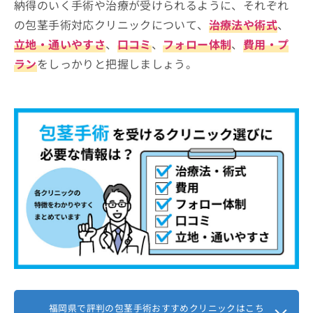
納得のいく手術や治療が受けられるように、それぞれ
ABCクリニック美容外科 天神
お
の包茎手術対応クリニックについて、
治療法や術式
、
問
すやま泌尿器科クリニック
い
立地・通いやすさ
、
口コミ
、
フォロー体制
、
費用・プ
東京上野クリニック 福岡医院
合
ラン
をしっかりと把握しましょう。
わ
東京ノーストクリニック 福岡院
せ
共立美容外科 福岡院
は
こ
FBCメンズクリニック 福岡院
ち
博多トラストライズクリニック
ら
【包茎手術の基礎知識】これを知ってから包茎
手術を検討しよう！
包茎のタイプは大きく3種類！
1．仮性包茎
包茎手術の種類は主に6つ！
2．真性包茎
1．亀頭直下法
福岡県で包茎手術を受ける前に知って
3．嵌頓包茎（カントン包茎）
2．亀頭直下埋没法
おくべきこと
3．環状切開法
1．治療方法の種類
福岡県で評判の包茎手術おすすめクリニックはこち