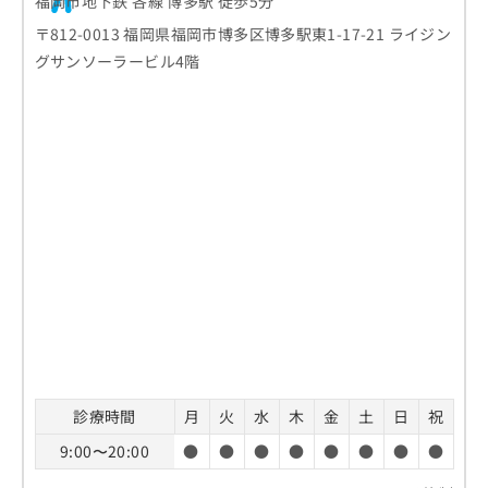
福岡市地下鉄 各線 博多駅 徒歩5分
〒812-0013 福岡県福岡市博多区博多駅東1-17-21 ライジン
グサンソーラービル4階
診療時間
月
火
水
木
金
土
日
祝
9:00〜20:00
●
●
●
●
●
●
●
●