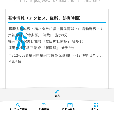
※引用：https://www.fukuoka-chuoh-mens.com/
基本情報（アクセス、住所、診療時間）
JR鹿児島本線・福北ゆたか線・博多南線・山陽新幹線・九
州新幹線 「博多駅」 筑紫口 徒歩8分
福岡市地下鉄七隈線 「櫛田神社前駅」 徒歩1分
福岡市地下鉄空港線 「祇園駅」 徒歩3分
〒812-0038 福岡県福岡市博多区祇園町4-13 博多ゼネラル
ビル6階
目次
クリニック
検索
記事検索
お問い合わせ
メニュー