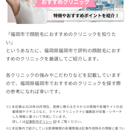
ッ
は
ク
こ
ナ
ち
ビ
ら
に
関
「福岡市で顔脱毛におすすめのクリニックを知りた
広
す
広
い」
告
る
告
代
というあなたに、福岡県福岡市で評判の顔脱毛におす
お
出
理
問
稿
すめのクリニックを厳選してご紹介します。
店
い
の
合
の
お
わ
方
問
各クリニックの強みやこだわりなどを記載しています
せ
い
は
ので、福岡県福岡市でおすすめのクリニックを探す際
は
合
こ
の参考になれば幸いです。
こ
わ
ち
ち
せ
ら
ら
は
本記事は2026年08月現在、医療に携わる方々からの情報や各種サイトの記
こ
載情報やクチコミなど、マイナビクリニックナビ編集部が収集・リサーチ
こち
ち
広
した情報に基づいて作成しています。
らは
広
ら
告
詳しくは
記事制作ポリシー
をご覧ください。
マイ
告
出
本記事内で紹介している医療機関の各種情報は記事作成時点の情報に基づい
ナビ