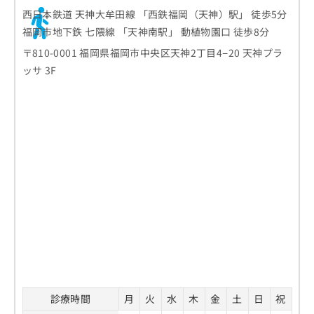
西日本鉄道 天神大牟田線 「西鉄福岡（天神）駅」 徒歩5分
福岡市地下鉄 七隈線 「天神南駅」 動植物園口 徒歩8分
〒810-0001 福岡県福岡市中央区天神2丁目4−20 天神プラ
ッサ 3F
診療時間
月
火
水
木
金
土
日
祝