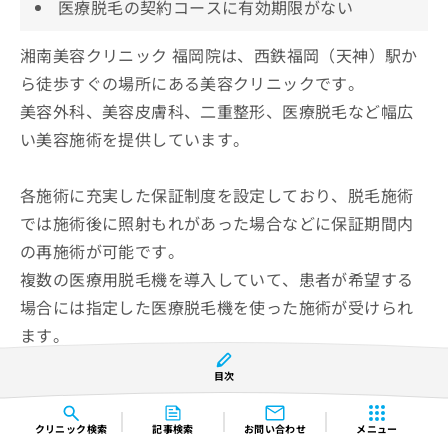
医療脱毛の契約コースに有効期限がない
湘南美容クリニック 福岡院は、西鉄福岡（天神）駅か
ら徒歩すぐの場所にある美容クリニックです。
美容外科、美容皮膚科、二重整形、医療脱毛など幅広
い美容施術を提供しています。
各施術に充実した保証制度を設定しており、脱毛施術
では施術後に照射もれがあった場合などに保証期間内
の再施術が可能です。
複数の医療用脱毛機を導入していて、患者が希望する
場合には指定した医療脱毛機を使った施術が受けられ
ます。
目次
医師カウンセリングは無料で受けられるので、施術に
ついての相談や質問もしやすいでしょう。
クリニック
検索
記事検索
お問い合わせ
メニュー
脱毛の契約コースには期限が設けられていないので、