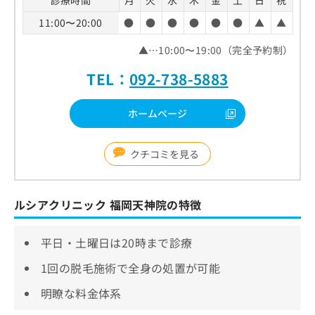
診療時間
月
火
水
木
金
土
日
祝
11:00〜20:00
●
●
●
●
●
●
▲
▲
▲…10:00〜19:00（完全予約制）
TEL：
092-738-5883
ホームページ
クチコミを見る
ルシアクリニック 福岡天神院の特徴
平日・土曜日は20時まで診療
1回の脱毛施術で全身の処置が可能
明瞭な料金体系