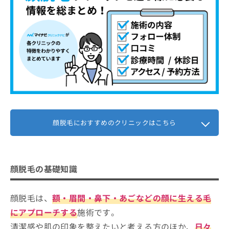
クリニーク福岡天神
お
福岡博多駅前通中央クリニック
問
い
【顔脱毛について】これを知ってから検討しよ
合
わ
う！
せ
は
顔脱毛でチェックしたい施術部位と範
こ
囲
ち
ら
おでこ・額
顔脱毛はどんな流れで進むの？
眉間・眉まわり
1．カウンセリング予約
顔脱毛におすすめのクリニックはこちら
顔脱毛に関する質問10選！
鼻下（口まわり）
2．問診票の記入と肌状態の確認
あご・あご下
まとめ：福岡市で評判の顔脱毛におすすめのク
3．医師による診察
リニック10選
フェイスライン
4．施術内容と費用の説明
顔脱毛の基礎知識
頬（ほお）
5．施術とアフターケア
顔脱毛は、
額・眉間・鼻下・あごなどの顔に生える毛
にアプローチする
施術です。
清潔感や肌の印象を整えたいと考える方のほか、
日々