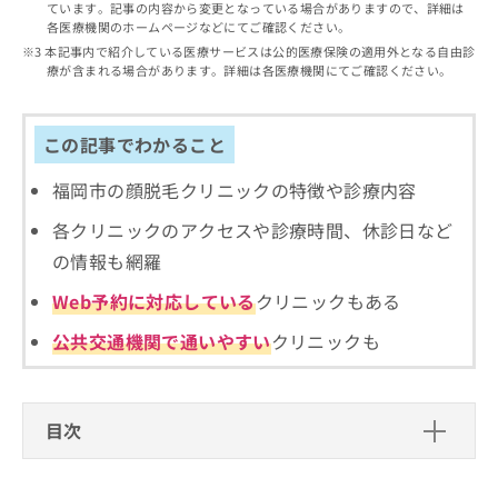
出
ています。記事の内容から変更となっている場合がありますので、詳細は
稿
クリ
資
各医療機関のホームページなどにてご確認ください。
稿
ニッ
の
料
クナ
の
本記事内で紹介している医療サービスは公的医療保険の適用外となる自由診
お
の
ビサ
療が含まれる場合があります。詳細は各医療機関にてご確認ください。
お
問
ご
イト
問
い
請
への
い
合
お問
求
合
合せ
この記事でわかること
わ
は
フォ
わ
せ
こ
ーム
せ
は
福岡市の顔脱毛クリニックの特徴や診療内容
ち
とな
は
こ
ら
りま
各クリニックのアクセスや診療時間、休診日など
こ
ち
す。
ち
ら
クリ
の情報も網羅
無
ら
ニッ
料
クの
Web予約に対応している
クリニックもある
資
情
予
料
報
約・
公共交通機関で通いやすい
クリニックも
の
症状
拡
のご
ご
充
相談
請
の
など
求
お
はで
目次
は
申
きま
こ
せん
し
顔脱毛を受けるクリニック、どうやって選べば
ので
ち
込