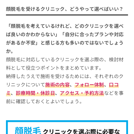
いい？
ご了
ら
み
承く
顔脱毛を受けるクリニック、どうやって選べばいい？
は
ださ
顔脱毛の基礎知識
こ
無
い。
ち
料
顔脱毛とは？どんなことをするの？
「顔脱毛を考えているけれど、どのクリニックを選べ
顔脱毛を受けるクリニックを選ぶ際に
ら
情
顔脱毛を検討するタイミング
チェックする4つのポイント
ば良いのかわからない」「自分に合ったプランや対応
報
拡
掲
があるか不安」と感じる方も多いのではないでしょう
顔脱毛の施術範囲、どこまで対応してもらえる？
福岡市で評判の顔脱毛におすすめのク
充
載
治療の流れも合わせてわかりやすく解説！
か。
の
リニック10選
情
お
報
顔脱毛に対応しているクリニックを選ぶ際の、検討材
赤坂クリニック
申
の
料として役立つポイントをまとめています。
し
修
天神皮ふ科
納得したうえで施術を受けるためには、それぞれのク
込
正
ルシアクリニック 福岡天神院
み
は
リニックについて
施術の内容
、
フォロー体制
、
口コ
は
こ
湘南美容クリニック 福岡院
ミ
、
診療時間・休診日
、
アクセス・予約方法
などを事
こ
ち
フレイアクリニック 福岡天神院
ち
ら
前に確認しておくとよいでしょう。
ら
六本松皮ふ科
そ
メディカル美容クリニック福岡
の
ひかり皮ふ科クリニック
他
の