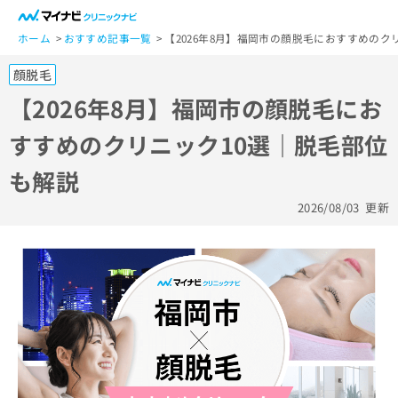
一
般
ホーム
おすすめ記事一覧
【2026年8月】福岡市の顔脱毛におすすめのク
ユ
顔脱毛
ー
ザ
【2026年8月】福岡市の顔脱毛にお
ー
すすめのクリニック10選｜脱毛部位
の
方
も解説
は
こ
2026/08/03
更新
ち
ら
医
マ
療
イ
関
ナ
係
ビ
者
ク
の
リ
方
ニ