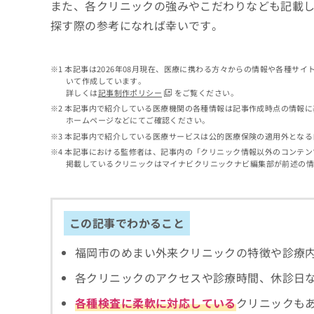
せ
こち
また、各クリニックの強みやこだわりなども記載
ち
らは
は
探す際の参考になれば幸いです。
マイ
こ
ら
ナビ
ち
クリ
ら
ニッ
本記事は2026年08月現在、医療に携わる方々からの情報や各種サ
クナ
いて作成しています。
広
ビサ
詳しくは
記事制作ポリシー
をご覧ください。
広
資
イト
告
告
本記事内で紹介している医療機関の各種情報は記事作成時点の情報に
への
料
出
ホームページなどにてご確認ください。
出
お問
の
稿
合せ
稿
本記事内で紹介している医療サービスは公的医療保険の適用外となる
ご
の
フォ
の
本記事における監修者は、記事内の「クリニック情報以外のコンテン
請
お
ーム
お
掲載しているクリニックはマイナビクリニックナビ編集部が前述の
求
問
とな
問
りま
は
い
い
す。
こ
合
合
クリ
ち
わ
ニッ
わ
この記事でわかること
ら
せ
クの
せ
は
予
は
福岡市のめまい外来クリニックの特徴や診療
約・
こ
こ
無
症状
ち
各クリニックのアクセスや診療時間、休診日
ち
のご
料
ら
相談
ら
情
各種検査に柔軟に対応している
クリニックも
など
報
はで