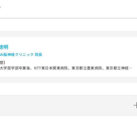
も
 徳明
み脳神経クリニック 院長
歴】
大学医学部卒業後、NTT東日本関東病院、東京都立墨東病院、東京都立神経病
どで脳神経外科医として勤務。
後慶應義塾大学先端医科学研究所訪問研究員（日本学術振興会特別研究員）、
フォルニア大学サンフランシスコ校放射線科博士研究員などを経て、2025年2
京都府長岡京市でみなみ脳神経クリニックを開院。
やもの忘れの診療、脳卒中予防に力を入れ、地域医療に貢献している。
な資格】
博士・日本脳神経外科学会 専門医