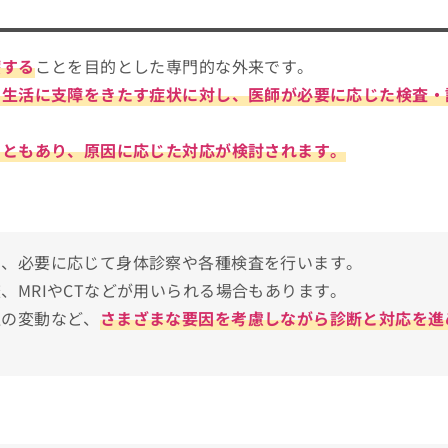
イント
りやすく解説！
療する
ことを目的とした専門的な外来です。
ニック10選
常生活に支障をきたす症状に対し、医師が必要に応じた検査・
こともあり、原因に応じた対応が検討されます。
し、必要に応じて身体診察や各種検査を行います。
、MRIやCTなどが用いられる場合もあります。
圧の変動など、
さまざまな要因を考慮しながら診断と対応を進
れを知ってから受診を検討しよう！