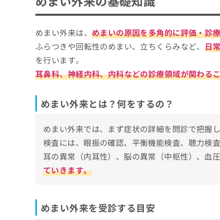
めまい外来の基礎知識
めまい外来を受診する目安
ち
み
めまい外来を選ぶ際にチェックする4つのポ
ら
は
こ
そもそもめまい外来とは？診療内容をわか
めまい外来は、
めまいの原因を多角的に評価・診
福岡市で評判のめまい外来におすすめのクリ
ち
ふらつきや回転性のめまい、立ちくらみなど、
日
そ
ら
じんのうち耳鼻咽喉科
の
を行います。
やまぐち耳鼻咽喉科
他
耳鼻科、神経内科、内科などの診療領域が関わる
の
まこと脳神経外科クリニック
お
にしぞの耳鼻咽喉科クリニック
問
めまい外来とは？何をするの？
い
高橋脳神経外科
合
坂本脳神経クリニック
わ
めまい外来では、まず症状の詳細を問診で把握
せ
はしぐち脳神経クリニック
検査には、眼振の確認、平衡機能検査、聴力検査
は
福岡スポーツクリニック
こ
耳の異常（内耳性）、脳の異常（中枢性）、血
ち
もりや耳鼻咽喉科
ていきます。
ら
しらつち耳鼻咽喉科
【めまい外来について】後悔しないためにこ
めまい外来を受診する目安