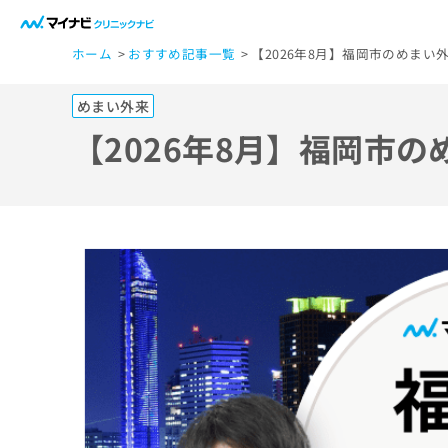
一
ホーム
おすすめ記事一覧
【2026年8月】福岡市のめまい
般
ユ
めまい外来
ー
ザ
【2026年8月】福岡市
ー
の
方
は
こ
ち
ら
医
マ
療
イ
ナ
関
ビ