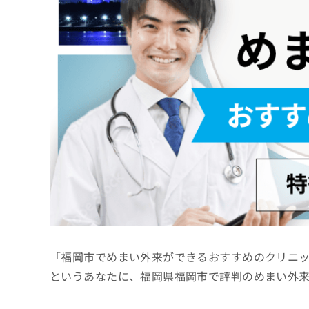
係
ク
者
リ
の
ニ
ッ
方
ク
は
ナ
こ
ビ
ち
に
関
ら
す
る
お
広
広
問
告
告
い
出
代
合
稿
わ
理
の
せ
店
お
は
「福岡市でめまい外来ができるおすすめのクリニ
の
問
こ
い
方
ち
というあなたに、福岡県福岡市で評判のめまい外
合
ら
は
わ
こ