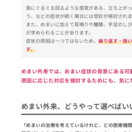
めまい外来とは？めまいの種類も詳しく解説
急にぐるぐる回るような感覚がある、立ち上が
良性発作性頭位めまい症（BPPV）
めまい外来での診療はどんな流れで進むの？
う、などの症状が続く場合には受診が検討され
メニエール病
また、めまいに加えて耳鳴りや難聴、手足のし
問診・既往歴の確認
めまい外来に関する質問10選！
前庭神経炎
が求められることがあります。
身体診察・神経学的評価
起立性低血圧
まとめ：福岡市で評判のめまい外来におすす
症状の原因は一つではないため、
繰り返す・強
各種検査
脳血管障害によるめまい
す。
診断と説明
心因性のめまい
治療や経過観察の方針
必要に応じた紹介や転科
めまい外来では、めまい症状の背景にある可
原因に応じた対応を検討するためにも、気に
めまい外来、どうやって選べばい
「めまいの治療を考えているけれど、どの医療機