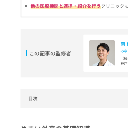
拡
資
きま
他の医療機関と連携・紹介を行う
クリニック
充
料
せん
の
ので
の
ご了
お
ご
承く
申
請
ださ
し
求
い。
込
は
み
南
こ
は
ち
みな
この記事の監修者
こ
ら
【経
ち
神戸
ら
院な
無
その
料
カリ
掲
情
月に
載
報
頭痛
情
拡
【主
目次
報
充
医学
の
の
修
お
めまい外来の基礎知識
正
申
めまい外来とは？何をするの？
は
し
めまい外来、どうやって選べばいい？
こ
込