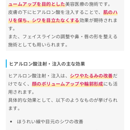
ュームアップを目的とした
美容医療の施術です。
お
けるときの「通いやすさ」とは？
問
皮膚の下にヒアルロン酸を注入することで、
肌のハ
い
福岡市で受診先を絞り込むポイント
福岡市で評判のヒアルロン酸注射・注
リを保ち、シワを目立たなくする
効果が期待されま
合
比較しやすいチェックリスト
入におすすめのクリニック15選
わ
す。
せ
また、フェイスラインの調整や鼻・唇の形を整える
福岡TAクリニック
は
施術としても用いられます。
クリニーク福岡天神
こ
ち
グラシアクリニック
ら
eクリニック福岡院
ヒアルロン酸注射・注入の主な効果
トータルスキンクリニック
ヒアルロン酸注射・注入は、
シワやたるみの改善
だ
ブリスクリニック
けでなく、
顔のボリュームアップや輪郭形成
にも活
牧野美容クリニック
用されます。
赤坂クリニック
具体的な効果として、以下のようなものが挙げられ
福岡アールスキンケアクリニック
ます。
モデナ クリニック
ほうれい線や目元のシワの改善
フィラークリニック 福岡院