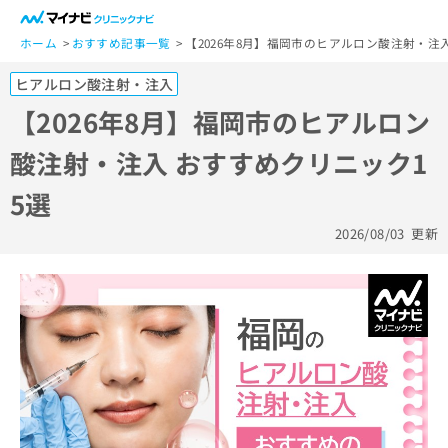
一
般
ホーム
おすすめ記事一覧
【2026年8月】福岡市のヒアルロン酸注射・注
ユ
ヒアルロン酸注射・注入
ー
ザ
【2026年8月】福岡市のヒアルロン
ー
酸注射・注入 おすすめクリニック1
の
方
5選
は
こ
2026/08/03
更新
ち
ら
医
マ
療
イ
関
ナ
係
ビ
者
ク
の
リ
方
ニ