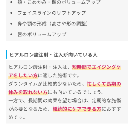
頬・こめかみ・額のボリュームアップ
水の森美容クリニック 福岡院
でぐちスキンクリニック
フェイスラインのリフトアップ
あやべクリニック
鼻や顎の形成（高さや形の調整）
THE CLINIC 福岡院
唇のボリュームアップ
【ヒアルロン酸の基礎知識】これを知ってから
ヒアルロン酸注射・注入を検討しよう！
ヒアルロン酸注射・注入が向いている人
ヒアルロン酸注射・注入で使用される主な製剤
ヒアルロン酸注射・注入は、
短時間でエイジングケ
と特徴
アをしたい方
に適した施術です。
ヒアルロン酸注射・注入をする際の注
ダウンタイムが比較的少ないため、
忙しくて長期の
意点
休みを取れない方
にも向いているでしょう。
医師の資格と経験を確認する
一方で、長期間の効果を望む場合は、定期的な施術
ヒアルロン酸に関するよくある質問10選！
リスクや副作用を理解する
が必要となるため、
継続的にケアできる方
におすす
まとめ：福岡市で評判のヒアルロン酸注射・注
製剤の種類と部位の適正を把握する
めです。
入におすすめのクリニック15選
アフターケアや施術後の行動制限に留意する
効果は一時的であり継続的なケアが必要な場合が