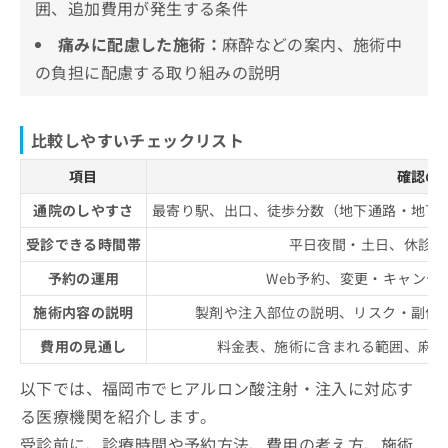
囲、追加費用が発生する条件
痛みに配慮した施術：
麻酔などの案内、施術中
の負担に配慮する取り組みの説明
比較しやすいチェックリスト
項目
確認の
通院のしやすさ
最寄り駅、出口、徒歩分数（地下通路・地下
受診できる時間帯
平日夜間・土日、休診日
予約の運用
Web予約、変更・キャンセ
施術内容の説明
製剤や注入部位の説明、リスク・副作
費用の見通し
料金表、施術に含まれる範囲、麻酔
以下では、福岡市でヒアルロン酸注射・注入に対応す
る医療機関を紹介します。
受診前に、診療時間や予約方法、費用の考え方、施術