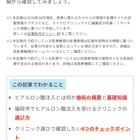
細から確認してみましょう。
出
稿
クリ
資
稿
ニッ
の
料
クナ
の
お
の
本記事は2026年08月現在、医療に携わる方々からの情報や各種サイトの記
ビサ
お
問
ご
載情報やクチコミなど、マイナビクリニックナビ編集部が収集・リサーチ
イト
問
い
請
した情報に基づいて作成しています。
への
い
合
詳しくは
記事制作ポリシー
をご覧ください。
お問
求
合
合せ
わ
本記事内で紹介している医療機関の各種情報は記事作成時点の情報に基づい
は
フォ
わ
ています。記事の内容から変更となっている場合がありますので、詳細は
せ
こ
ーム
各医療機関のホームページなどにてご確認ください。
せ
は
ち
とな
は
本記事内で紹介している医療サービスは公的医療保険の適用外となる自由診
こ
ら
りま
療が含まれる場合があります。詳細は各医療機関にてご確認ください。
こ
ち
す。
ち
ら
クリ
無
ら
ニッ
料
クの
この記事でわかること
資
情
予
料
報
約・
ヒアルロン酸注入とは何か
施術の概要
と
基礎知識
の
症状
拡
のご
ご
充
福岡市でヒアルロン酸注入を受けるクリニックの
相談
請
の
など
選び方
求
お
はで
は
申
きま
クリニック選びで確認したい
4つのチェックポイン
こ
せん
し
ので
ち
ト
込