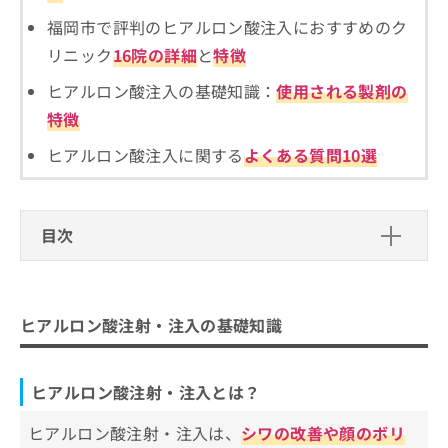
ご了
ら
み
承く
福岡市で評判のヒアルロン酸注入におすすめのク
は
ださ
こ
無
リニック
16院の詳細
と
特徴
い。
ち
料
ヒアルロン酸注入の基礎知識：
使用される製剤の
ら
情
報
特徴
拡
掲
充
ヒアルロン酸注入に関する
よくある質問10選
載
の
情
お
報
申
の
し
目次
修
込
正
み
ヒアルロン酸注射・注入の基礎知識
は
は
こ
ヒアルロン酸注射・注入とは？
こ
ヒアルロン酸注射・注入を受けるクリニックを
ち
ヒアルロン酸注射・注入の基礎知識
ち
ら
ヒアルロン酸注射・注入の主な効果
選ぶ際にチェックする4つのポイント
ら
ヒアルロン酸注射・注入が向いている人
そもそもヒアルロン酸注射・注入ってどんなも
そ
ヒアルロン酸注射・注入とは？
の
の？製剤ごとの特徴なども解説
他
ヒアルロン酸注射・注入は、
シワの改善や顔のボリ
の
福岡市でヒアルロン酸注射・注入を受