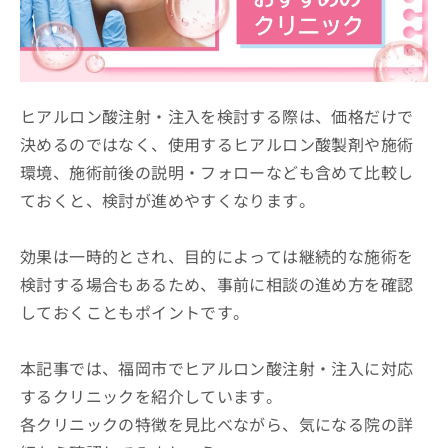
ッ
は
ク
こ
ナ
ち
ビ
ら
に
関
ヒアルロン酸注射・注入を検討する際は、価格だけで
広
す
広
決めるのではなく、使用するヒアルロン酸製剤や施術
告
る
告
代
環境、施術前後の説明・フォローなども含めて比較し
お
出
理
問
稿
ておくと、検討が進めやすくなります。
店
い
の
合
の
お
わ
方
問
効果は一時的とされ、目的によっては継続的な施術を
せ
い
は
検討する場合もあるため、事前に相談の進め方を確認
は
合
こ
しておくこともポイントです。
こ
わ
ち
ち
せ
ら
ら
は
本記事では、福岡市でヒアルロン酸注射・注入に対応
こ
こち
ち
するクリニックを紹介しています。
広
らは
広
ら
告
各クリニックの特徴を見比べながら、気になる院の詳
マイ
告
出
ナビ