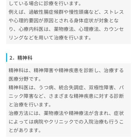
している場合に診療を行います。
かのめガーデンクリニック
例えば、過敏性腸症候群や慢性頭痛など、ストレス
心療内科こてつクリニック
や心理的要因が原因とされる身体症状が対象とな
よしじまクリニック
り、心療内科医は、薬物療法、心理療法、カウンセ
リングなどを用いて治療を行います。
あずま通りクリニック
いわきたいら心療内科
2．精神科
【心療内科の基礎知識】これを知ってから心療
内科の受診を検討しよう！
精神科は、精神障害や精神疾患を診断し、治療する
医療分野です。
心療内科・精神科を受診すべき7つのサ
インや症状
精神科医は、うつ病、統合失調症、双極性障害、パ
ニック障害など、さまざまな精神疾患に対する診断
1．持続的なうつや憂鬱感
心療内科・精神科の受診が不安な時の3
と治療を行います。
2．過度な不安やパニック発作
つのアドバイス
治療方法には、薬物療法や精神療法が含まれ、症状
3．睡眠障害
初診で泣いてしまっても大丈夫
心療内科・精神科に関するよくある質問10
によっては病院やクリニックでの入院治療も行うこ
4．食欲の変化
診察前の不安や緊張はよくある
選！
とがあります。
5．異常な行動や思考
他人の目や評価への不安