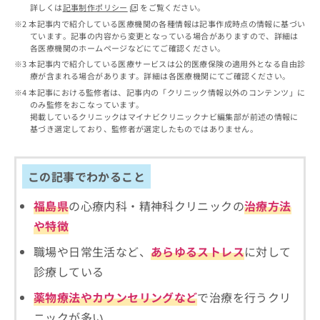
出
稿
クリ
資
詳しくは
記事制作ポリシー
をご覧ください。
稿
ニッ
の
料
本記事内で紹介している医療機関の各種情報は記事作成時点の情報に基づい
クナ
の
お
ています。記事の内容から変更となっている場合がありますので、詳細は
の
ビサ
お
各医療機関のホームページなどにてご確認ください。
問
ご
イト
問
い
本記事内で紹介している医療サービスは公的医療保険の適用外となる自由診
請
への
い
療が含まれる場合があります。詳細は各医療機関にてご確認ください。
合
お問
求
合
合せ
わ
本記事における監修者は、記事内の「クリニック情報以外のコンテンツ」に
は
フォ
わ
のみ監修をおこなっています。
せ
こ
ーム
掲載しているクリニックはマイナビクリニックナビ編集部が前述の情報に
せ
は
ち
とな
基づき選定しており、監修者が選定したものではありません。
は
こ
ら
りま
こ
ち
す。
ち
ら
クリ
無
この記事でわかること
ら
ニッ
料
クの
資
情
予
福島県
の心療内科・精神科クリニックの
治療方法
料
報
約・
や特徴
の
症状
拡
のご
ご
充
相談
職場や日常生活など、
あらゆるストレス
に対して
請
の
など
求
診療している
お
はで
は
申
きま
薬物療法やカウンセリングなど
で治療を行うクリ
こ
せん
し
ので
ち
込
ニックが多い