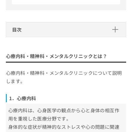
大阪医科大学附属病院勤務
お
医療法人杏和会阪南病院勤務
問
独立行政法人国立病院機構大阪南医療
い
センター非常勤医師
合
社会医療法人清恵会清恵会第二医療専
わ
門学院非常勤講師
目次
大阪市西区区役所「障害支援区分」審
せ
査会議座長
は
心療内科・精神科・メンタルクリニッ
こ
クとは？
【資格】
ち
厚生労働省 精神保健指定医／日本精神
心療内科・精神科・メンタルクリニックとは？
ら
1．心療内科
神経学会 精神科専門医／日本精神神経
自分に合った心療内科・精神科クリニ
学会 精神科専門医制度指導医／日本医
2．精神科
ックの選び方4つのポイント
師会認定 産業医／日本医師会認定 健康
心療内科・精神科・メンタルクリニックについて説明
3．メンタルクリニック
スポーツ医
担当医制度を導入していること
福島県で評判の心療内科・精神科クリ
します。
資格を保有する医師がいること
ニックおすすめ10選
自立支援医療指定機関であること
すがのクリニック
1．心療内科
通いやすい立地・診療時間であること
コスモス通り心身医療クリニック
心療内科は、心身医学の観点から心と身体の相互作
そもそも心療内科・精神科を受診する目安って？
南福島ひまわりクリニック
用を重視した医療分野です。
受診すべきサインや症状を解説！
ほりこし心身クリニック
身体的な症状が精神的なストレスや心の問題に関連
大島クリニック