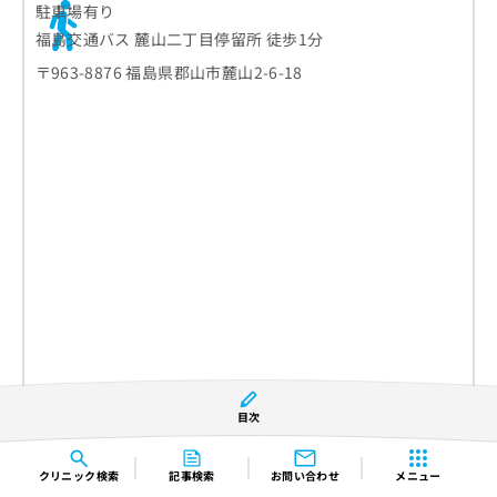
駐車場有り
福島交通バス 麓山二丁目停留所 徒歩1分
〒963-8876 福島県郡山市麓山2-6-18
目次
診療時間
月
火
水
木
金
土
日
祝
9:00〜12:00
●
●
●
休
●
●
休
休
クリニック
検索
記事検索
お問い合わせ
メニュー