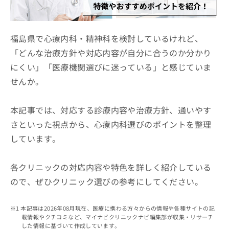
ッ
は
ク
こ
ナ
ち
ビ
福島県で心療内科・精神科を検討しているけれど、
ら
に
「どんな治療方針や対応内容が自分に合うのか分かり
関
広
にくい」「医療機関選びに迷っている」と感じていま
す
広
告
る
告
せんか。
代
お
出
理
問
稿
店
い
本記事では、対応する診療内容や治療方針、通いやす
の
合
の
お
さといった視点から、心療内科選びのポイントを整理
わ
方
問
しています。
せ
い
は
は
合
こ
こ
わ
ち
各クリニックの対応内容や特色を詳しく紹介している
ち
せ
ら
ら
ので、ぜひクリニック選びの参考にしてください。
は
こ
こち
ち
広
らは
本記事は2026年08月現在、医療に携わる方々からの情報や各種サイトの記
広
ら
告
マイ
載情報やクチコミなど、マイナビクリニックナビ編集部が収集・リサーチ
告
出
ナビ
した情報に基づいて作成しています。