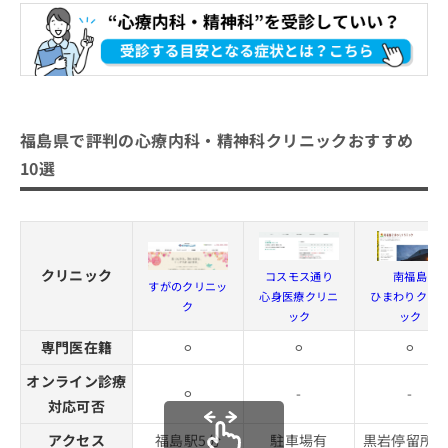
福島県で評判の心療内科・精神科クリニックおすすめ
10選
クリニック
コスモス通り
南福島
すがのクリニッ
心身医療クリニ
ひまわりクリ
ク
ック
ック
専門医在籍
⚪︎
⚪︎
⚪︎
オンライン診療
⚪︎
-
-
対応可否
アクセス
福島駅5分
駐車場有
黒岩停留所5