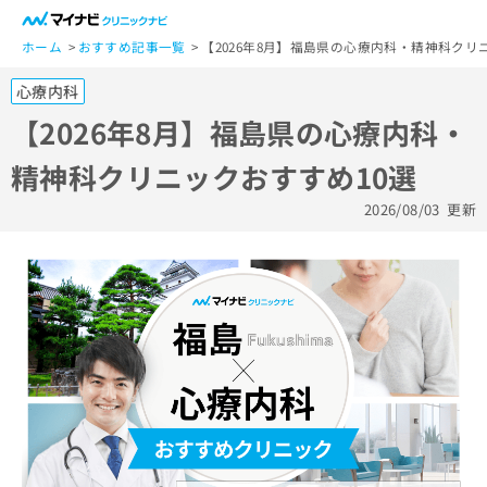
一
般
ホーム
おすすめ記事一覧
【2026年8月】福島県の心療内科・精神科クリ
ユ
心療内科
ー
ザ
【2026年8月】福島県の心療内科・
ー
精神科クリニックおすすめ10選
の
方
2026/08/03
更新
は
こ
ち
ら
医
マ
療
イ
関
ナ
係
ビ
者
ク
の
リ
方
ニ