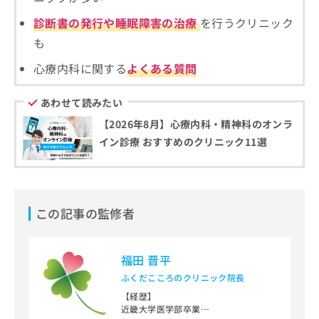
ご了
ら
み
承く
診断書の発行や睡眠障害の治療
を行うクリニック
は
ださ
こ
無
い。
も
ち
料
ら
情
心療内科に関する
よくある質問
報
拡
掲
あわせて読みたい
充
載
の
【2026年8月】心療内科・精神科のオンラ
情
お
報
イン診療 おすすめのクリニック11選
申
の
し
修
込
正
み
は
は
こ
この記事の監修者
こ
ち
ち
ら
ら
福田 晋平
そ
ふくだこころのクリニック院長
の
【経歴】
他
近畿大学医学部卒業
の