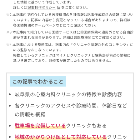
出
した情報に基づいて作成しています。
稿
クリ
資
詳しくは
記事制作ポリシー
をご覧ください。
稿
ニッ
の
料
クナ
の
本記事内で紹介している医療機関の各種情報は記事作成時点の情報に基づい
お
の
ビサ
ています。記事の内容から変更となっている場合がありますので、詳細は
お
問
ご
イト
各医療機関のホームページなどにてご確認ください。
問
い
請
への
本記事内で紹介している医療サービスは公的医療保険の適用外となる自由診
い
合
お問
求
療が含まれる場合があります。詳細は各医療機関にてご確認ください。
合
合せ
わ
は
本記事における監修者は、記事内の「クリニック情報以外のコンテンツ」に
フォ
わ
せ
こ
のみ監修をおこなっています。
ーム
せ
は
ち
掲載しているクリニックはマイナビクリニックナビ編集部が前述の情報に
とな
は
こ
ら
基づき選定しており、監修者が選定したものではありません。
りま
こ
ち
す。
ち
ら
クリ
無
ら
ニッ
この記事でわかること
料
クの
資
情
予
料
報
約・
岐阜県の心療内科クリニックの特徴や診療内容
の
症状
拡
のご
各クリニックのアクセスや診療時間、休診日など
ご
充
相談
請
の
の情報も網羅
など
求
お
はで
は
申
駐車場を完備している
クリニックもある
きま
こ
せん
し
ので
地域のかかりつけ医として対応している
クリニッ
ち
込