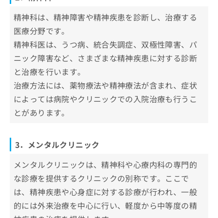
内科の受診を検討しよう！
精神科は、精神障害や精神疾患を診断し、治療する
医療分野です。
心療内科・精神科を受診すべき7つのサ
インや症状
精神科医は、うつ病、統合失調症、双極性障害、パ
ニック障害など、さまざまな精神疾患に対する診断
1．持続的なうつや憂鬱感
心療内科・精神科の受診が不安な時の3
と治療を行います。
2．過度な不安やパニック発作
つのアドバイス
治療方法には、薬物療法や精神療法が含まれ、症状
3．睡眠障害
初診で泣いてしまっても大丈夫
心療内科・精神科に関するよくある質問10
によっては病院やクリニックでの入院治療も行うこ
4．食欲の変化
診察前の不安や緊張はよくある
選！
とがあります。
5．異常な行動や思考
他人の目や評価への不安
まとめ：岐阜県で評判の心療内科・精神科クリ
6．集中力や記憶力の低下
ニックおすすめ10選
3．メンタルクリニック
7．社会的な孤立や関係の悪化
メンタルクリニックは、精神科や心療内科の専門的
な診療を提供するクリニックの別称です。ここで
は、精神疾患や心身症に対する診療が行われ、一般
的には外来治療を中心に行い、軽度から中等度の精