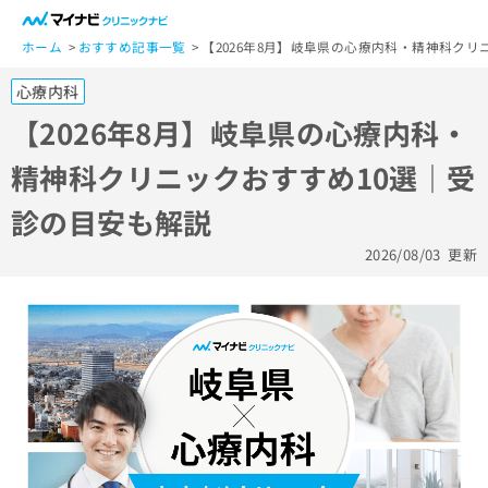
一
般
ホーム
おすすめ記事一覧
【2026年8月】岐阜県の心療内科・精神科クリ
ユ
心療内科
ー
ザ
【2026年8月】岐阜県の心療内科・
ー
精神科クリニックおすすめ10選｜受
の
方
診の目安も解説
は
こ
2026/08/03
更新
ち
ら
医
マ
療
イ
関
ナ
係
ビ
者
ク
の
リ
方
ニ