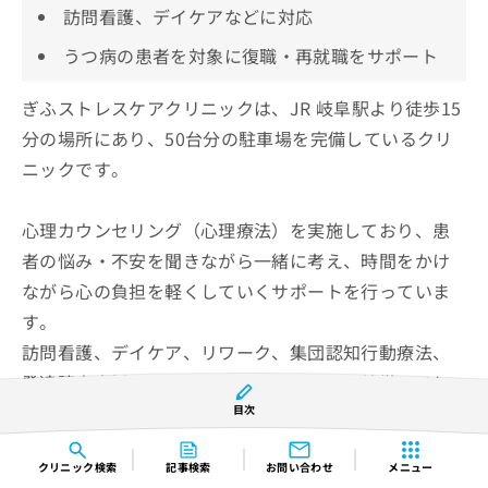
訪問看護、デイケアなどに対応
うつ病の患者を対象に復職・再就職をサポート
ぎふストレスケアクリニックは、JR 岐阜駅より徒歩15
分の場所にあり、50台分の駐車場を完備しているクリ
ニックです。
心理カウンセリング（心理療法）を実施しており、患
者の悩み・不安を聞きながら一緒に考え、時間をかけ
ながら心の負担を軽くしていくサポートを行っていま
す。
訪問看護、デイケア、リワーク、集団認知行動療法、
発達障害支援プログラムを行っているのも特徴のひと
つ。
目次
クリニック
検索
記事検索
お問い合わせ
メニュー
リワークはうつ病・うつ状態の患者を対象とした復