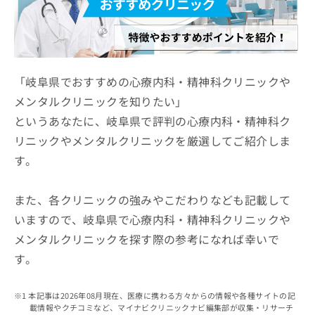
ッ
は
ク
こ
ナ
ち
ビ
ら
に
関
「岐阜県でおすすめの心療内科・精神科クリニックや
広
す
広
メンタルクリニックを知りたい」
告
る
告
代
というあなたに、岐阜県で評判の心療内科・精神科ク
お
出
理
問
稿
リニックやメンタルクリニックを厳選してご紹介しま
店
い
の
す。
合
の
お
わ
方
問
せ
い
は
また、各クリニックの強みやこだわりなども記載して
は
合
こ
いますので、岐阜県で心療内科・精神科クリニックや
こ
わ
ち
ち
せ
メンタルクリニックを探す際の参考になれば幸いで
ら
ら
は
す。
こ
こち
ち
広
らは
広
ら
告
本記事は2026年08月現在、医療に携わる方々からの情報や各種サイトの記
マイ
告
出
載情報やクチコミなど、マイナビクリニックナビ編集部が収集・リサーチ
ナビ