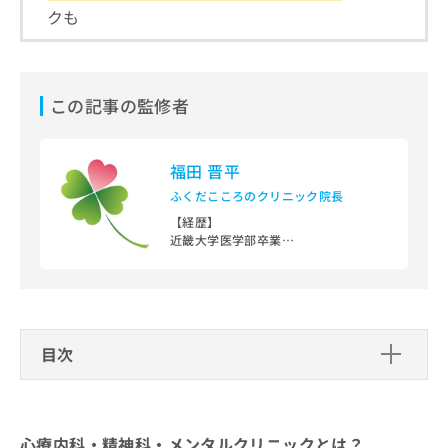
ご了
ら
み
クも
承く
は
ださ
こ
無
い。
ち
料
ら
情
この記事の監修者
報
拡
掲
充
載
福田 晋平
の
情
お
報
ふくだこころのクリニック院長
申
の
【経歴】
し
修
近畿大学医学部卒業
込
正
大阪医科大学附属病院勤務
み
は
医療法人杏和会阪南病院勤務
は
独立行政法人国立病院機構大阪南医療
こ
センター非常勤医師
こ
ち
社会医療法人清恵会清恵会第二医療専
ち
ら
門学院非常勤講師
目次
ら
大阪市西区区役所「障害支援区分」審
そ
査会議座長
心療内科・精神科・メンタルクリニッ
の
クとは？
【資格】
他
厚生労働省 精神保健指定医／日本精神
心療内科・精神科・メンタルクリニックとは？
の