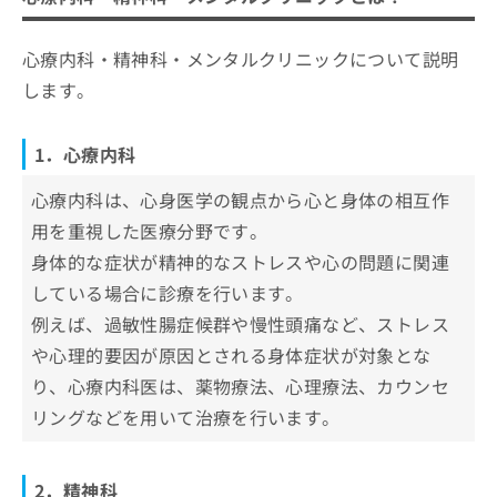
1．心療内科
神経学会 精神科専門医／日本精神神経
自分に合った心療内科・精神科クリニ
お
学会 精神科専門医制度指導医／日本医
2．精神科
ックの選び方4つのポイント
問
師会認定 産業医／日本医師会認定 健康
心療内科・精神科・メンタルクリニックについて説明
い
3．メンタルクリニック
スポーツ医
担当医制度を導入していること
合
岐阜県で評判の心療内科・精神科クリ
します。
わ
資格を保有する医師がいること
ニック10選
せ
自立支援医療指定機関であること
西岐阜ほんだクリニック
は
1．心療内科
こ
通いやすい立地・診療時間であること
Koharu terrace Clinic
ち
心療内科は、心身医学の観点から心と身体の相互作
そもそも心療内科・精神科を受診する目安って？
かんだまちクリニック
ら
用を重視した医療分野です。
受診すべきサインや症状を解説！
長良メンタルクリニック
身体的な症状が精神的なストレスや心の問題に関連
ぎふストレスケアクリニック
している場合に診療を行います。
あおぞらこころクリニック
例えば、過敏性腸症候群や慢性頭痛など、ストレス
中川クリニック
や心理的要因が原因とされる身体症状が対象とな
たじみこころのクリニック
り、心療内科医は、薬物療法、心理療法、カウンセ
リングなどを用いて治療を行います。
聖十字クリニック
やまやクリニック
2．精神科
【心療内科の基礎知識】これを知ってから心療