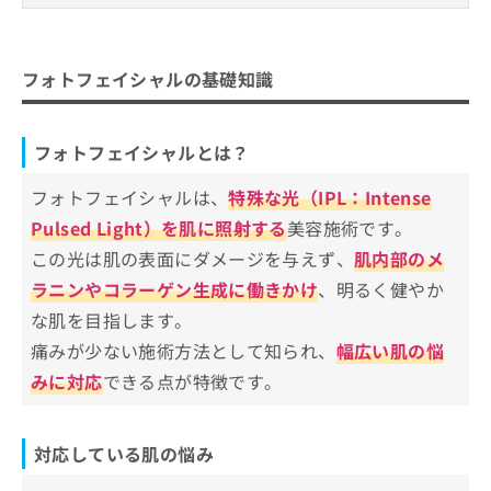
ご了
ら
み
承く
フォトフェイシャルの基礎知識
は
ださ
こ
無
い。
フォトフェイシャルとは？
フォトフェイシャルを受けるクリニック、どう
ち
フォトフェイシャルの基礎知識
料
対応している肌の悩み
やって選べばいい？
ら
情
報
フォトフェイシャルが向いている人
フォトフェイシャルを受けるクリニッ
拡
掲
フォトフェイシャルとは？
クを選ぶ際にチェックする4つのポイン
充
載
の
情
ト
フォトフェイシャルは、
特殊な光（IPL：Intense
そもそもフォトフェイシャルって？メリットやレ
お
銀座で評判のフォトフェイシャルにお
報
Pulsed Light）を肌に照射する
美容施術です。
ーザー治療との違いの解説もあり！
申
の
すすめのクリニック10選
し
この光は肌の表面にダメージを与えず、
肌内部のメ
修
銀座TMクリニック
込
正
ラニンやコラーゲン生成に働きかけ
、明るく健やか
み
は
銀座よしえクリニック 銀座院
な肌を目指します。
は
こ
銀座アイエスクリニック
こ
ち
痛みが少ない施術方法として知られ、
幅広い肌の悩
ち
ら
ノエル銀座クリニック
みに対応
できる点が特徴です。
ら
銀座スキンクリニック
そ
の
ウェルクリニック
対応している肌の悩み
他
銀座エルクリニック
の