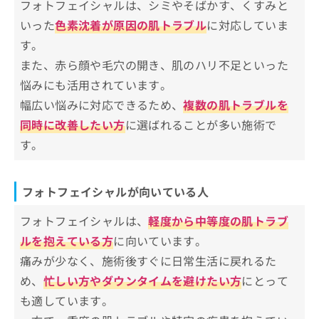
フォトフェイシャルは、シミやそばかす、くすみと
お
よしき銀座クリニック
いった
色素沈着が原因の肌トラブル
に対応していま
問
銀座ファインケアクリニック 銀座
い
す。
合
銀座TSUBAKIクリニック
また、赤ら顔や毛穴の開き、肌のハリ不足といった
わ
せ
【フォトフェイシャルの基礎知識】これを知っ
悩みにも活用されています。
は
てからフォトフェイシャルを検討しよう！
幅広い悩みに対応できるため、
複数の肌トラブルを
こ
同時に改善したい方
に選ばれることが多い施術で
ち
フォトフェイシャルのメリット
ら
す。
肌への負担が少ない
フォトフェイシャルとレーザー治療の違い
幅広い肌の悩みに対応できる
クリニックとエステサロンのフォトフェイシャ
フォトフェイシャルが向いている人
痛みが少なく快適に受けられる
ル治療の違い
フォトフェイシャルは、
軽度から中等度の肌トラブ
フォトフェイシャルについてのよくある質問1
ルを抱えている方
に向いています。
0選！
痛みが少なく、施術後すぐに日常生活に戻れるた
め、
忙しい方やダウンタイムを避けたい方
にとって
まとめ：銀座で評判のフォトフェイシャルにお
も適しています。
すすめのクリニック10選