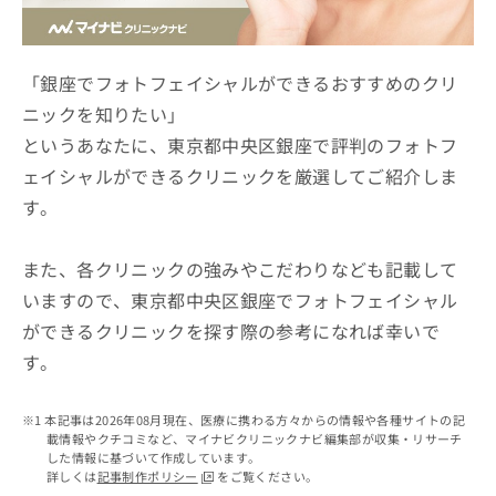
ッ
は
ク
こ
ナ
ち
ビ
「銀座でフォトフェイシャルができるおすすめのクリ
ら
に
ニックを知りたい」
関
広
というあなたに、東京都中央区銀座で評判のフォトフ
す
広
告
る
告
ェイシャルができるクリニックを厳選してご紹介しま
代
お
出
す。
理
問
稿
店
い
の
合
の
お
また、各クリニックの強みやこだわりなども記載して
わ
方
問
いますので、東京都中央区銀座でフォトフェイシャル
せ
い
は
は
合
ができるクリニックを探す際の参考になれば幸いで
こ
こ
わ
ち
す。
ち
せ
ら
ら
は
こ
本記事は2026年08月現在、医療に携わる方々からの情報や各種サイトの記
こち
ち
広
載情報やクチコミなど、マイナビクリニックナビ編集部が収集・リサーチ
らは
広
ら
した情報に基づいて作成しています。
告
マイ
詳しくは
記事制作ポリシー
をご覧ください。
告
出
ナビ