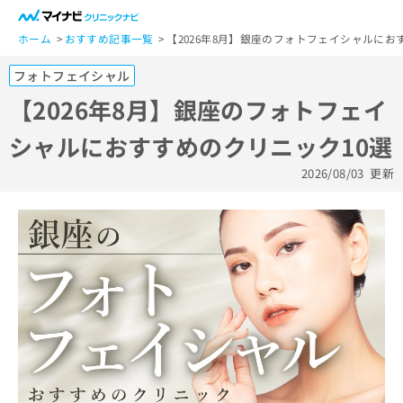
一
般
ホーム
おすすめ記事一覧
【2026年8月】銀座のフォトフェイシャルにお
ユ
フォトフェイシャル
ー
ザ
【2026年8月】銀座のフォトフェイ
ー
シャルにおすすめのクリニック10選
の
方
2026/08/03
更新
は
こ
ち
ら
医
マ
療
イ
関
ナ
係
ビ
者
ク
の
リ
方
ニ