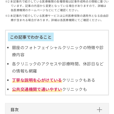
出
本記事内で紹介している医療機関の各種情報は記事作成時点の情報に基づい
稿
クリ
資
ています。記事の内容から変更となっている場合がありますので、詳細は
稿
ニッ
の
料
各医療機関のホームページなどにてご確認ください。
クナ
の
お
の
ビサ
本記事内で紹介している医療サービスは公的医療保険の適用外となる自由診
お
問
ご
イト
療が含まれる場合があります。詳細は各医療機関にてご確認ください。
問
い
請
への
い
合
お問
求
合
合せ
わ
は
この記事でわかること
フォ
わ
せ
こ
ーム
せ
は
ち
とな
銀座のフォトフェイシャルクリニックの特徴や診
は
こ
ら
りま
こ
ち
療内容
す。
ち
ら
クリ
無
ら
ニッ
各クリニックのアクセスや診療時間、休診日など
料
クの
資
の情報も網羅
情
予
料
報
約・
丁寧な説明を心がけている
クリニックもある
の
症状
拡
のご
ご
充
公共交通機関で通いやすい
クリニックも
相談
請
の
など
求
お
はで
は
申
きま
こ
せん
し
目次
ので
ち
込