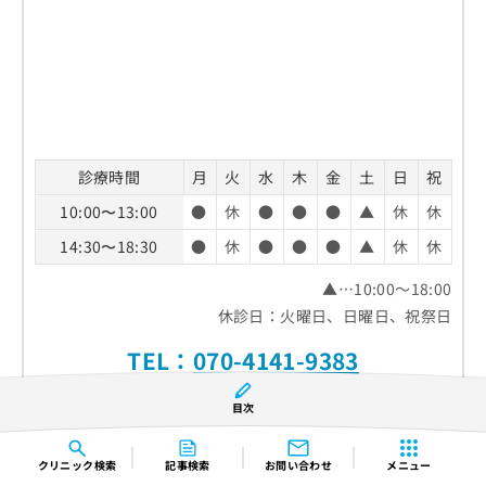
診療時間
月
火
水
木
金
土
日
祝
10:00〜13:00
●
休
●
●
●
▲
休
休
14:30〜18:30
●
休
●
●
●
▲
休
休
▲…10:00～18:00
休診日：火曜日、日曜日、祝祭日
TEL：
070-4141-9383
目次
ホームページ
クリニック
検索
記事検索
お問い合わせ
メニュー
クチコミを見る