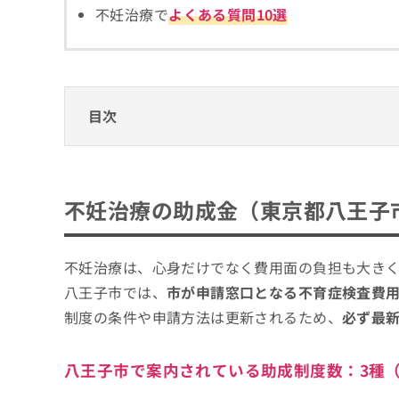
拡
資
不妊治療で
よくある質問10選
きま
充
料
せん
の
ので
の
ご了
お
ご
承く
申
請
ださ
し
求
い。
目次
込
は
み
こ
は
ち
不妊治療の助成金（東京都八王子市）
こ
ら
ち
東京都不妊治療費助成（都）
不妊治療の基礎知識
不妊治療の助成金（東京都八王子
ら
八王子市不育症検査費用助成（市）
無
不妊治療では何をするの？
不妊治療を受けるクリニック、どうやって選
料
東京都不妊検査等助成（都）
不妊治療を検討する目安
掲
情
不妊治療は、心身だけでなく費用面の負担も大き
不妊治療ができるクリニックを選ぶ際にチェ
載
報
情
八王子市では、
市が申請窓口となる不育症検査費
拡
そもそも不妊治療ってなに？各ステップの概
報
充
制度の条件や申請方法は更新されるため、
必ず最
の
の
修
八王子市で評判の不妊治療におすすめのクリ
お
正
申
八王子市で案内されている助成制度数：
3種
山田ウイメンズクリニック
は
し
こ
込