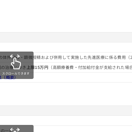
妊治療を検討しよう！
診療の体外受精・顕微授精および併用して実施した先進医療に係る費用（
回の治療につき
上限15万円
（高額療養費・付加給付金が支給された場合は
スクロールできます
業（概要）
めのクリニック5選
用の一部