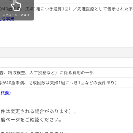
が43歳未満、夫婦1組につき通算1回）／先進医療として告示された
スクロールできます
助成事業
査、精液検査、人工授精など）に係る費用の一部
が40歳未満、助成回数は夫婦1組につき1回などの要件あり）
（概要）
条件は変更される場合があります）。
制度ページ
をご確認ください。