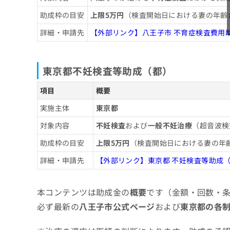
助成枠の目安
上限5万円
（検査開始日における妻の年齢
詳細・申請先
【外部リンク】八王子市 不育症検査費用
東京都不妊検査等助成（都）
項目
概要
実施主体
東京都
対象内容
不妊検査
および
一般不妊治療
（超音波検
助成枠の目安
上限5万円
（検査開始日における妻の年齢
詳細・申請先
【外部リンク】東京都 不妊検査等助成
本コンテンツは助成金の
概要
です（金額・回数・
必ず最新の
八王子市公式ページ
および
東京都の各