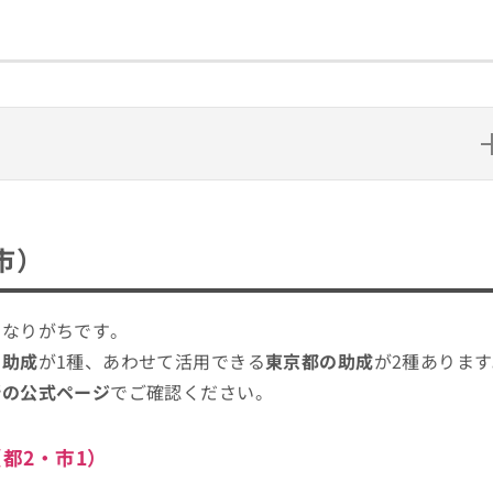
市）
べばいい？
くなりがちです。
ックする4つのポイント
用助成
が1種、あわせて活用できる
東京都の助成
が2種ありま
要や検査なども解説
新の公式ページ
でご確認ください。
ニック5選
（都2・市1）