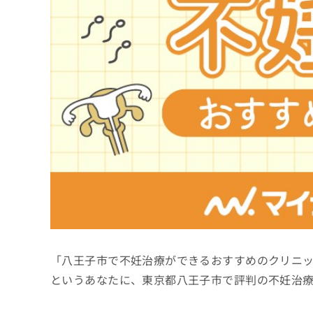
係
ク
者
リ
の
ニ
ッ
方
ク
は
ナ
こ
ビ
ち
に
関
ら
す
る
お
広
広
問
告
告
い
出
代
合
稿
わ
理
の
せ
店
お
は
「八王子市で不妊治療ができるおすすめのクリニ
の
問
こ
い
方
ち
というあなたに、東京都八王子市で評判の不妊治
合
ら
は
わ
こ