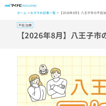
一
ホーム
おすすめ記事一覧
【2026年8月】八王子市の不妊
般
ユ
不妊治療
ー
ザ
【2026年8月】八王子
ー
の
方
は
こ
ち
ら
医
マ
療
イ
ナ
関
ビ