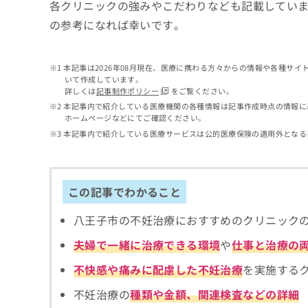
せ
こち
各クリニックの強みやこだわりなども記載してい
ち
らは
は
の参考になれば幸いです。
マイ
こ
ら
ナビ
ち
クリ
ら
ニッ
本記事は2026年08月現在、医療に携わる方々からの情報や各種サ
クナ
いて作成しています。
広
ビサ
詳しくは
記事制作ポリシー
をご覧ください。
広
資
イト
告
告
本記事内で紹介している医療機関の各種情報は記事作成時点の情報に
への
料
出
ホームページなどにてご確認ください。
出
お問
の
稿
合せ
稿
本記事内で紹介している医療サービスは公的医療保険の適用外となる
ご
の
フォ
の
請
お
ーム
お
求
問
とな
問
りま
は
い
い
この記事でわかること
す。
こ
合
合
クリ
ち
わ
ニッ
わ
八王子市の不妊治療におすすめのクリニック
ら
せ
クの
せ
は
予
は
夫婦で一緒に治療できる環境
や
仕事と治療の
約・
こ
こ
無
症状
ち
不快感や痛みに配慮した不妊治療
を実施する
ち
のご
料
ら
相談
ら
情
不妊治療の
種類や金額、関連検査などの詳細
など
報
はで