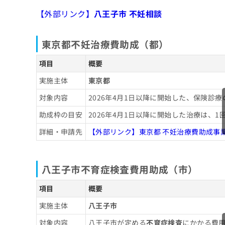
青空レディースクリニック
ち
み
【外部リンク】
八王子市 不妊相談
引田レディースクリニック
ら
は
こ
八王子ARTクリニック
ち
東京都不妊治療費助成（都）
みなみ野レディースクリニック
そ
ら
の
項目
概要
【不妊治療の基礎知識】これを知ってから不
他
の
実施主体
東京都
お
不妊治療の主なステップと治療法一覧
問
対象内容
2026年4月1日以降に開始した、保険
い
不妊治療でよく行われる検査の基礎知識
助成枠の目安
2026年4月1日以降に開始した治療は、1
合
不妊治療でどんな検査をするの？
わ
不妊治療についてのよくある質問10選！
詳細・申請先
【外部リンク】東京都 不妊治療費助成事
せ
検査を受けるタイミングの目安は？
は
まとめ：八王子市で評判の不妊治療におすす
こ
ち
八王子市不育症検査費用助成（市）
ら
項目
概要
実施主体
八王子市
対象内容
八王子市が定める
不育症検査
にかかる費