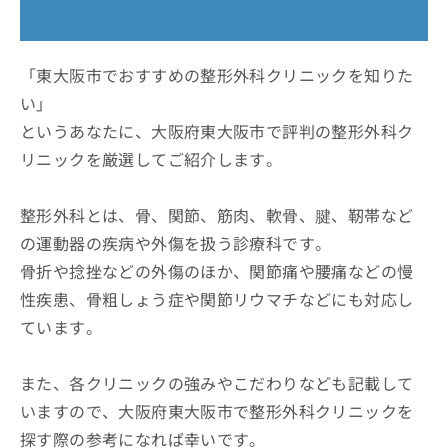
ッ
は
ク
こ
ナ
ち
ビ
「東大阪市でおすすめの整形外科クリニックを知りた
ら
に
い」
関
広
というあなたに、大阪府東大阪市で評判の整形外科ク
す
広
告
る
告
リニックを厳選してご紹介します。
代
お
出
理
問
稿
店
い
整形外科とは、骨、関節、筋肉、軟骨、腱、靭帯など
の
合
の
お
の運動器の疾病や外傷を扱う診療科です。
わ
方
問
骨折や捻挫などの外傷のほか、関節痛や腰痛などの慢
せ
い
は
は
合
性疾患、骨粗しょう症や関節リウマチなどにも対応し
こ
こ
わ
ち
ています。
ち
せ
ら
ら
は
こ
また、各クリニックの強みやこだわりなども記載して
こち
ち
広
らは
いますので、大阪府東大阪市で整形外科クリニックを
広
ら
告
マイ
告
出
探す際の参考になれば幸いです。
ナビ