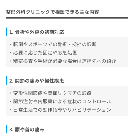
きやま整形外科痛みとリハビリクリニック
お
問
整形外科クリニックで相談できる主な内容
妻鹿整形外科
い
しんいけクリニック
合
わ
なかおオレンジクリニック
1. 骨折や外傷の初期対応
せ
は
【整形外科について】これを知ってから整形外
・転倒やスポーツでの骨折・捻挫の診断
こ
科の受診を検討しよう！
・必要に応じた固定や応急処置
ち
ら
・精密検査や手術が必要な場合は連携先への紹介
整形外科の対応している診療内容や、
形成外科や美容外科との違いについて
整形外科診療
2. 関節の痛みや慢性疾患
整形外科を受診する前に知っておきた
検査・画像診断
い基礎用語集（A〜Z）
・変形性関節症や関節リウマチの診療
リハビリテーション
MRI
・関節注射や内服薬による症状のコントロール
整形外科に関する質問10選！
日常生活へのサポート
X線（レントゲン）
・日常生活での動作指導やリハビリテーション
まとめ：東大阪市で評判の整形外科クリニック
形成外科との違い
リハビリテーション
おすすめ5選
美容外科との違い
関節鏡手術
3. 腰や首の痛み