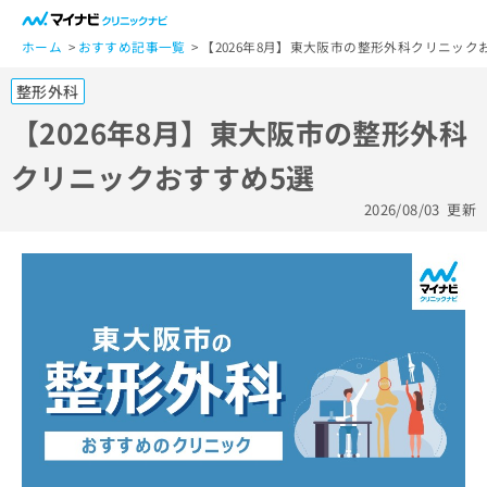
一
般
ホーム
おすすめ記事一覧
【2026年8月】東大阪市の整形外科クリニック
ユ
整形外科
ー
ザ
【2026年8月】東大阪市の整形外科
ー
クリニックおすすめ5選
の
方
2026/08/03
更新
は
こ
ち
ら
医
マ
療
イ
関
ナ
係
ビ
者
ク
の
リ
方
ニ