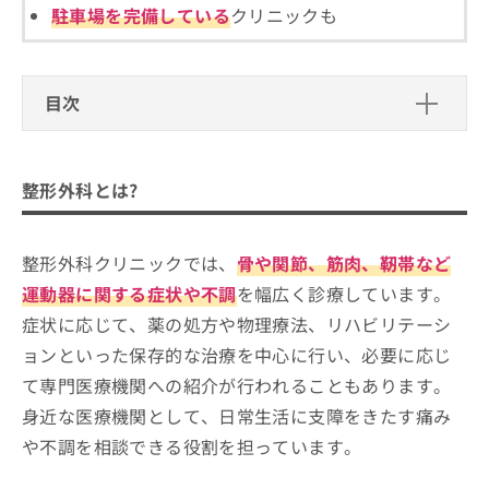
ご了
ら
み
駐車場を完備している
クリニックも
承く
は
ださ
こ
無
い。
ち
料
ら
目次
情
報
整形外科とは?
拡
掲
充
載
整形外科とは?
の
整形外科クリニックで相談できる主な
情
お
報
内容
申
の
1. 骨折や外傷の初期対応
し
修
整形外科クリニックでは、
骨や関節、筋肉、靭帯など
整形外科のクリニックはどうやって選べばい
込
正
2. 関節の痛みや慢性疾患
い？
運動器に関する症状や不調
を幅広く診療しています。
み
は
3. 腰や首の痛み
は
症状に応じて、薬の処方や物理療法、リハビリテーシ
こ
整形外科クリニックを選ぶ際に参考に
こ
ち
4. 筋肉や靭帯の損傷
ョンといった保存的な治療を中心に行い、必要に応じ
なる専門認定制度（公式サイトより）
ち
ら
て専門医療機関への紹介が行われることもあります。
5. 小児の整形外科相談
ら
整形外科ではどんな診療に対応している？受診前
東大阪市で評判の整形外科クリニック
身近な医療機関として、日常生活に支障をきたす痛み
そ
6. スポーツや日常生活での不調
に知っておきたい基礎知識を紹介！
おすすめ5選
の
や不調を相談できる役割を担っています。
他
こすぎ整形外科リウマチ科
の