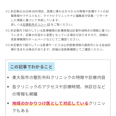
出
稿
クリ
資
稿
ニッ
の
料
クナ
本記事は2026年08月現在、医療に携わる方々からの情報や各種サイトの記
の
お
の
ビサ
載情報やクチコミなど、マイナビクリニックナビ編集部が収集・リサーチ
お
問
ご
イト
した情報に基づいて作成しています。
問
い
請
への
詳しくは
記事制作ポリシー
をご覧ください。
い
合
お問
求
本記事内で紹介している医療機関の各種情報は記事作成時点の情報に基づい
合
合せ
わ
は
ています。記事の内容から変更となっている場合がありますので、詳細は
フォ
わ
せ
こ
各医療機関のホームページなどにてご確認ください。
ーム
せ
は
ち
本記事内で紹介している医療サービスは公的医療保険の適用外となる自由診
とな
は
こ
ら
療が含まれる場合があります。詳細は各医療機関にてご確認ください。
りま
こ
ち
す。
ち
ら
クリ
無
ら
ニッ
この記事でわかること
料
クの
資
情
予
料
東大阪市の整形外科クリニックの特徴や診療内容
報
約・
の
症状
拡
のご
各クリニックのアクセスや診療時間、休診日など
ご
充
相談
請
の
の情報も網羅
など
求
お
はで
は
地域のかかりつけ医として対応している
クリニッ
申
きま
こ
せん
し
クもある
ので
ち
込