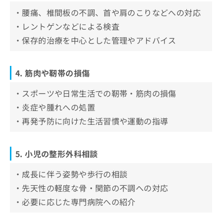
靭帯再建術
・腰痛、椎間板の不調、首や肩のこりなどへの対応
関節注射
・レントゲンなどによる検査
保存療法
・保存的治療を中心とした管理やアドバイス
装具療法
可動域
4. 筋肉や靭帯の損傷
日常生活動作（ADL）
・スポーツや日常生活での靭帯・筋肉の損傷
・炎症や腫れへの処置
・再発予防に向けた生活習慣や運動の指導
5. 小児の整形外科相談
・成長に伴う姿勢や歩行の相談
・先天性の軽度な骨・関節の不調への対応
・必要に応じた専門病院への紹介