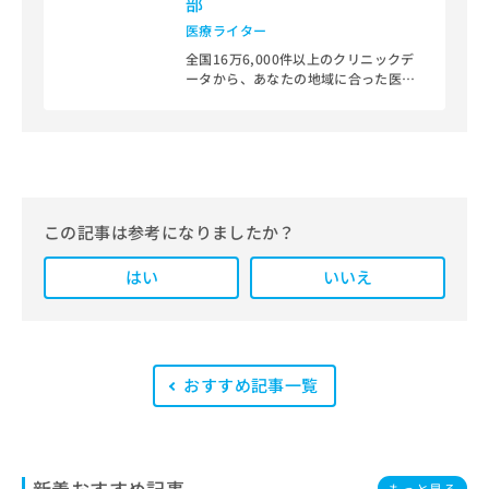
部
医療ライター
全国16万6,000件以上のクリニックデ
ータから、あなたの地域に合った医療
機関を見つけられる、クリニック検索
＆医療情報サイト「マイナビクリニッ
クナビ」。
編集部では、地域ごとの医療機関情報
をわかりやすく整理し、最新の公式情
報にもとづいて発信しています。
この記事は参考になりましたか？
また、医療広告ガイドラインに準拠し
はい
た編集体制を整えており、編集部内に
いいえ
は、一般社団法人薬機法医療法規格協
会が実施する「YMAA（薬機法・医療
法適法広告取扱個人認証規格）」講習
を修了したメンバーが複数名在籍して
います。
おすすめ記事一覧
新着おすすめ記事
もっと見る