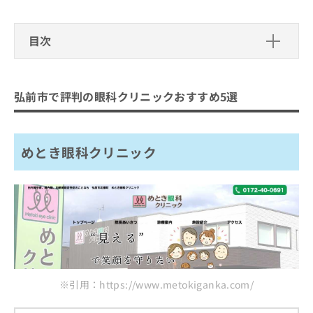
出
稿
クリ
資
稿
ニッ
の
料
クナ
の
お
の
目次
ビサ
お
問
ご
イト
問
い
請
への
弘前市で評判の眼科クリニックおすす
い
合
お問
求
め5選
合
合せ
わ
は
弘前市で評判の眼科クリニックおすすめ5選
フォ
わ
せ
こ
めとき眼科クリニック
ーム
せ
は
ち
とな
伊藤眼科
は
こ
ら
りま
こ
ち
す。
めとき眼科クリニック
一戸眼科医院
ち
ら
クリ
無
あらいこどもクリニック
ら
ニッ
料
クの
代官町クリニック吉田眼科
資
情
予
料
報
約・
まとめ：弘前市で評判の眼科クリニックおすす
の
症状
拡
のご
ご
充
め5選
相談
請
の
など
求
お
はで
は
申
きま
※引用：https://www.metokiganka.com/
こ
せん
し
ので
ち
込