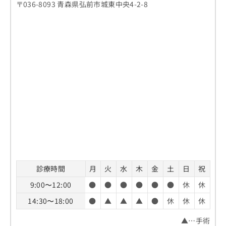
〒036-8093 青森県弘前市城東中央4-2-8
診療時間
月
火
水
木
金
土
日
祝
9:00〜12:00
●
●
●
●
●
●
休
休
14:30〜18:00
●
▲
▲
▲
●
休
休
休
▲…手術