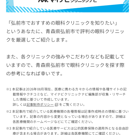
ッ
は
ク
こ
ナ
ち
ビ
「弘前市でおすすめの眼科クリニックを知りたい」
ら
に
というあなたに、青森県弘前市で評判の眼科クリニッ
関
広
クを厳選してご紹介します。
す
広
告
る
告
代
お
出
また、各クリニックの強みやこだわりなども記載して
理
問
稿
店
い
いますので、青森県弘前市で眼科クリニックを探す際
の
合
の
お
の参考になれば幸いです。
わ
方
問
せ
い
は
は
合
本記事は2026年08月現在、医療に携わる方々からの情報や各種サイトの記
こ
こ
わ
載情報やクチコミなど、マイナビクリニックナビ編集部が収集・リサーチ
ち
ち
した情報に基づいて作成しています。
せ
ら
詳しくは
記事制作ポリシー
をご覧ください。
ら
は
本記事内で紹介している医療機関の各種情報は記事作成時点の情報に基づい
こ
ています。記事の内容から変更となっている場合がありますので、詳細は
こち
ち
広
各医療機関のホームページなどにてご確認ください。
らは
広
ら
告
マイ
本記事内で紹介している医療サービスは公的医療保険の適用外となる自由診
告
出
ナビ
療が含まれる場合があります。詳細は各医療機関にてご確認ください。