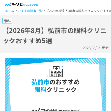
一
般
ホーム
おすすめ記事一覧
【2026年8月】弘前市の眼科クリニックおすす
ユ
眼科
ー
ザ
【2026年8月】弘前市の眼科クリニ
ー
ックおすすめ5選
の
方
2026/08/03
更新
は
こ
ち
ら
医
マ
療
イ
関
ナ
係
ビ
者
ク
の
リ
方
ニ