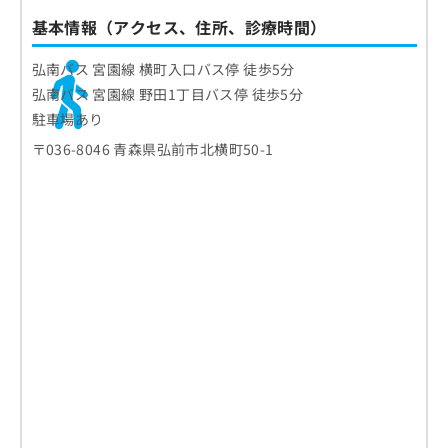
ご了
ら
み
承く
基本情報（アクセス、住所、診療時間）
は
ださ
こ
無
い。
弘南バス 宮園線 横町入口バス停 徒歩5分
ち
料
ら
情
弘南バス 宮園線 野田1丁目バス停 徒歩5分
報
駐車場あり
拡
掲
〒036-8046 青森県弘前市北横町50-1
充
載
の
情
お
報
申
の
し
修
込
正
み
は
は
こ
こ
ち
ち
ら
ら
そ
の
他
の