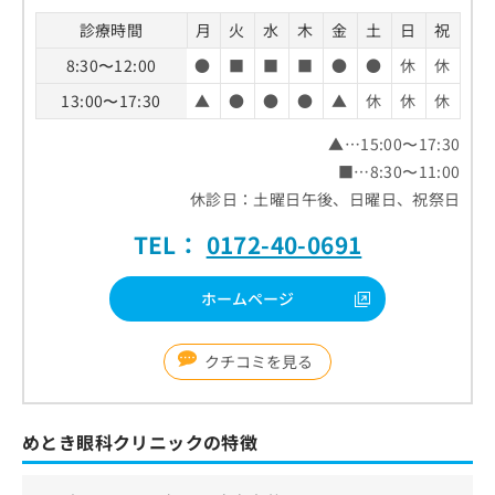
お
診療時間
月
火
水
木
金
土
日
祝
問
い
8:30〜12:00
●
■
■
■
●
●
休
休
合
13:00〜17:30
▲
●
●
●
▲
休
休
休
わ
せ
▲…15:00〜17:30
は
こ
■…8:30〜11:00
ち
休診日：土曜日午後、日曜日、祝祭日
ら
TEL：
0172-40-0691
ホームページ
クチコミを見る
めとき眼科クリニックの特徴