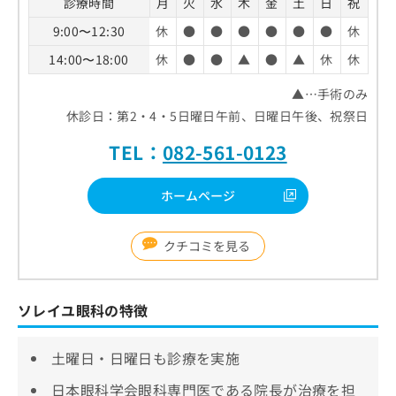
診療時間
月
火
水
木
金
土
日
祝
9:00〜12:30
休
●
●
●
●
●
●
休
14:00〜18:00
休
●
●
▲
●
▲
休
休
▲…手術のみ
休診日：第2・4・5日曜日午前、日曜日午後、祝祭日
TEL：
082-561-0123
ホームページ
クチコミを見る
ソレイユ眼科の特徴
土曜日・日曜日も診療を実施
日本眼科学会眼科専門医である院長が治療を担