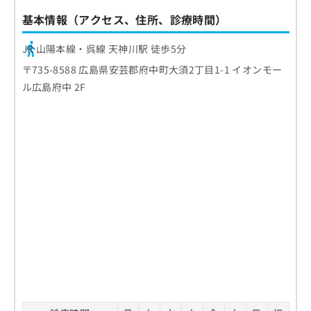
お
基本情報（アクセス、住所、診療時間）
問
い
JR 山陽本線・呉線 天神川駅 徒歩5分
合
わ
〒735-8588 広島県安芸郡府中町大須2丁目1-1 イオンモー
せ
ル広島府中 2F
は
こ
ち
ら