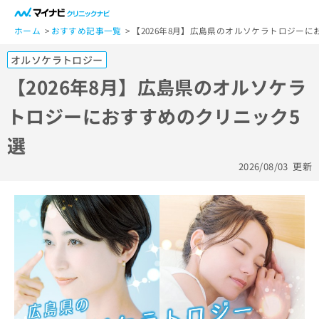
一
般
ホーム
おすすめ記事一覧
【2026年8月】広島県のオルソケラトロジーに
ユ
オルソケラトロジー
ー
ザ
【2026年8月】広島県のオルソケラ
ー
トロジーにおすすめのクリニック5
の
方
選
は
こ
2026/08/03
更新
ち
ら
医
マ
療
イ
関
ナ
係
ビ
者
ク
の
リ
方
ニ