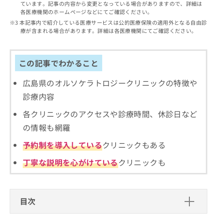
出
ています。記事の内容から変更となっている場合がありますので、詳細は
稿
クリ
資
各医療機関のホームページなどにてご確認ください。
稿
ニッ
の
料
クナ
の
本記事内で紹介している医療サービスは公的医療保険の適用外となる自由診
お
の
ビサ
療が含まれる場合があります。詳細は各医療機関にてご確認ください。
お
問
ご
イト
問
い
請
への
い
合
お問
求
合
合せ
この記事でわかること
わ
は
フォ
わ
せ
こ
ーム
せ
は
広島県のオルソケラトロジークリニックの特徴や
ち
とな
は
こ
ら
りま
診療内容
こ
ち
す。
ち
ら
クリ
各クリニックのアクセスや診療時間、休診日など
無
ら
ニッ
料
の情報も網羅
クの
資
情
予
料
予約制を導入している
クリニックもある
報
約・
の
症状
拡
のご
丁寧な説明を心がけている
クリニックも
ご
充
相談
請
の
など
求
お
はで
は
申
きま
目次
こ
せん
し
ので
ち
込