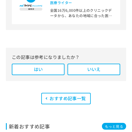
医療ライター
全国16万6,000件以上のクリニックデ
ータから、あなたの地域に合った医療
機関を見つけられる、クリニック検索
＆医療情報サイト「マイナビクリニッ
クナビ」。
編集部では、地域ごとの医療機関情報
をわかりやすく整理し、最新の公式情
報にもとづいて発信しています。
この記事は参考になりましたか？
また、医療広告ガイドラインに準拠し
はい
た編集体制を整えており、編集部内に
いいえ
は、一般社団法人薬機法医療法規格協
会が実施する「YMAA（薬機法・医療
法適法広告取扱個人認証規格）」講習
を修了したメンバーが複数名在籍して
います。
おすすめ記事一覧
新着おすすめ記事
もっと見る