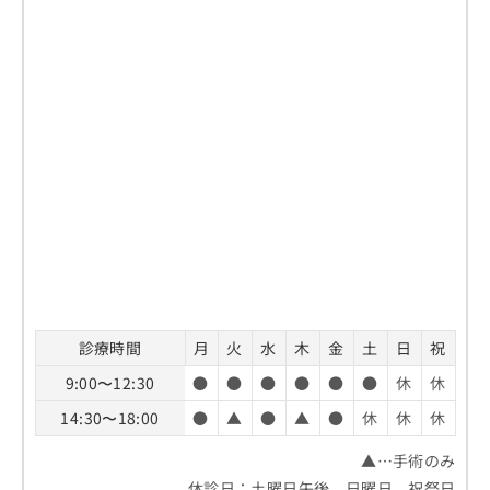
診療時間
月
火
水
木
金
土
日
祝
9:00〜12:30
●
●
●
●
●
●
休
休
14:30〜18:00
●
▲
●
▲
●
休
休
休
▲…手術のみ
休診日：土曜日午後、日曜日、祝祭日