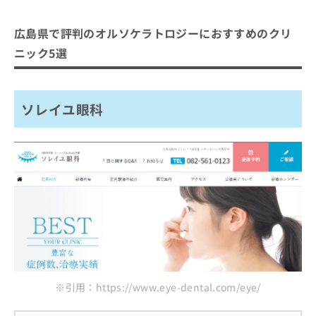
ご了
広島県で評判のオルソケラトロジーに
ら
み
承く
おすすめのクリニック5選
は
ださ
広島県で評判のオルソケラトロジーにおすすめのクリ
こ
無
い。
ソレイユ眼科
ち
料
ニック5選
ら
情
みやた眼科
報
KAO CLINIC
拡
掲
ソレイユ眼科
充
アイビー眼科
載
の
情
山村眼科
お
報
申
の
まとめ：広島県で評判のオルソケラトロジーに
し
修
おすすめのクリニック5選
込
正
み
は
は
こ
こ
ち
ち
ら
ら
そ
の
※引用：https://www.eye-dental.com/eye/
他
の