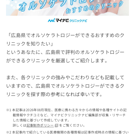
ッ
は
ク
こ
ナ
ち
ビ
ら
に
関
「広島県でオルソケラトロジーができるおすすめのク
広
す
広
リニックを知りたい」
告
る
告
代
というあなたに、広島県で評判のオルソケラトロジー
お
出
理
問
稿
ができるクリニックを厳選してご紹介します。
店
い
の
合
の
お
わ
方
問
また、各クリニックの強みやこだわりなども記載して
せ
い
は
いますので、広島県でオルソケラトロジーができるク
は
合
こ
リニックを探す際の参考になれば幸いです。
こ
わ
ち
ち
せ
ら
ら
は
本記事は2026年08月現在、医療に携わる方々からの情報や各種サイトの記
こ
載情報やクチコミなど、マイナビクリニックナビ編集部が収集・リサーチ
こち
ち
広
した情報に基づいて作成しています。
らは
広
ら
告
詳しくは
記事制作ポリシー
をご覧ください。
マイ
告
出
本記事内で紹介している医療機関の各種情報は記事作成時点の情報に基づい
ナビ