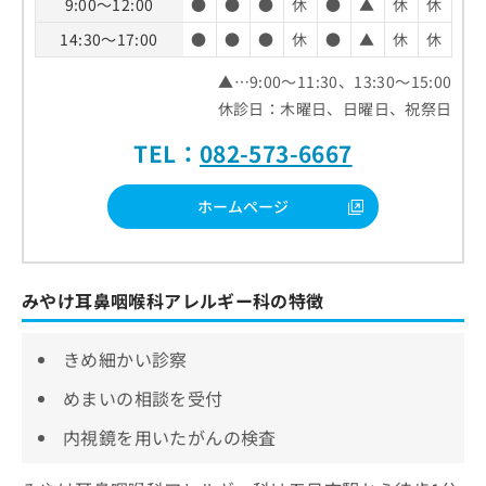
9:00～12:00
●
●
●
休
●
▲
休
休
14:30～17:00
●
●
●
休
●
▲
休
休
▲…9:00～11:30、13:30～15:00
休診日：木曜日、日曜日、祝祭日
TEL：
082-573-6667
ホームページ
みやけ耳鼻咽喉科アレルギー科の特徴
きめ細かい診察
めまいの相談を受付
内視鏡を用いたがんの検査