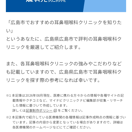
ッ
は
ク
こ
ナ
ち
ビ
「広島市でおすすめの耳鼻咽喉科クリニックを知りた
ら
に
い」
関
広
というあなたに、広島県広島市で評判の耳鼻咽喉科ク
す
広
告
る
告
リニックを厳選してご紹介します。
代
お
出
理
問
稿
店
い
また、各耳鼻咽喉科クリニックの強みやこだわりなど
の
合
の
お
も記載していますので、広島県広島市で耳鼻咽喉科ク
わ
方
問
リニックを探す際の参考になれば幸いです。
せ
い
は
は
合
こ
こ
わ
ち
本記事は2026年08月現在、医療に携わる方々からの情報や各種サイトの記
ち
せ
ら
載情報やクチコミなど、マイナビクリニックナビ編集部が収集・リサーチ
ら
は
した情報に基づいて作成しています。
こ
詳しくは
記事制作ポリシー
をご覧ください。
こち
ち
広
本記事内で紹介している医療機関の各種情報は記事作成時点の情報に基づい
らは
広
ら
ています。記事の内容から変更となっている場合がありますので、詳細は
告
マイ
各医療機関のホームページなどにてご確認ください。
告
出
ナビ