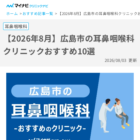
一
般
ホーム
おすすめ記事一覧
【2026年8月】広島市の耳鼻咽喉科クリニック
ユ
耳鼻咽喉科
ー
ザ
【2026年8月】広島市の耳鼻咽喉科
ー
クリニックおすすめ10選
の
方
2026/08/03
更新
は
こ
ち
ら
医
マ
療
イ
関
ナ
係
ビ
者
ク
の
リ
方
ニ