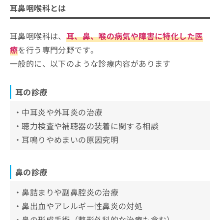
ご了
耳鼻科を受診すべき症状
ら
み
耳鼻咽喉科とは
承く
鼻の診療
は
ださ
耳の症状
広島市で評判の耳鼻咽喉科クリニック
こ
無
い。
喉の診療
ち
鼻の症状
耳鼻咽喉科は、
耳、鼻、喉の病気や障害に特化した医
おすすめ10選
料
その他の診療
ら
情
療
を行う専門分野です。
喉の症状
明海耳鼻咽喉科医院
報
まとめ：広島市で評判の耳鼻咽喉科クリニック
一般的に、以下のような診療内容があります
拡
掲
こころ耳鼻咽喉科
おすすめ10選
充
載
田代耳鼻咽喉科医院
の
情
耳の診療
お
報
大内耳鼻科医院
申
の
・中耳炎や外耳炎の治療
みやけ耳鼻咽喉科アレルギー科
し
修
込
・聴力検査や補聴器の装着に関する相談
正
うした耳鼻咽喉科クリニック
み
は
・耳鳴りやめまいの原因究明
なかお耳鼻咽喉科アレルギー科
は
こ
こ
ち
荒木クリニック
ち
ら
いしばし耳鼻咽喉科クリニック
鼻の診療
ら
だんばら耳鼻咽喉科クリニック
そ
・鼻詰まりや副鼻腔炎の治療
の
・鼻出血やアレルギー性鼻炎の対処
他
の
・鼻の形成手術（整形外科的な治療も含む）