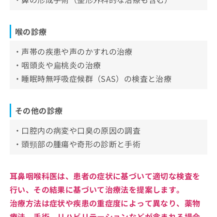
お
問
い
喉の診療
合
わ
・声帯の疾患や声のかすれの治療
せ
・咽頭炎や扁桃炎の治療
は
こ
・睡眠時無呼吸症候群（SAS）の検査と治療
ち
ら
その他の診療
・口腔内の病変や口臭の原因の調査
・頭頸部の腫瘍や奇形の診断と手術
耳鼻咽喉科医は、患者の症状に基づいて適切な検査を
行い、その結果に基づいて治療法を提案します。
治療方法は症状や疾患の重症度によって異なり、薬物
療法、手術、リハビリテーションなどが含まれる場合