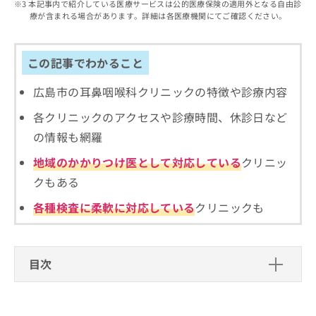
出
本記事内で紹介している医療サービスは公的医療保険の適用外となる自由診
稿
クリ
資
療が含まれる場合があります。詳細は各医療機関にてご確認ください。
稿
ニッ
の
料
クナ
の
お
の
ビサ
お
問
ご
イト
問
この記事でわかること
い
請
への
い
合
お問
求
合
合せ
広島市の耳鼻咽喉科クリニックの特徴や診療内容
わ
は
フォ
わ
せ
こ
ーム
各クリニックのアクセスや診療時間、休診日など
せ
は
ち
とな
は
こ
ら
の情報も網羅
りま
こ
ち
す。
ち
地域のかかりつけ医として対応している
クリニッ
ら
クリ
無
ら
ニッ
クもある
料
クの
資
情
予
各種検査に柔軟に対応している
クリニックも
料
報
約・
の
症状
拡
のご
ご
充
相談
請
の
など
目次
求
お
はで
は
申
きま
耳鼻咽喉科とは
こ
せん
し
ので
ち
込
耳の診療