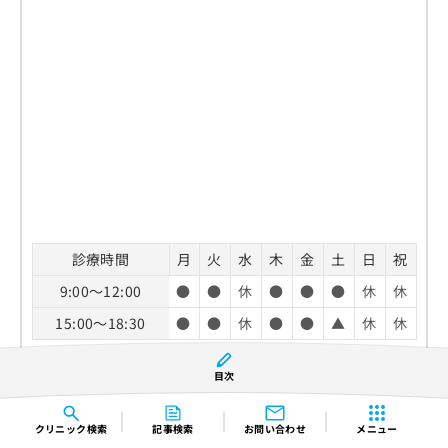
診療時間
月
火
水
木
金
土
日
祝
9:00～12:00
●
●
休
●
●
●
休
休
15:00～18:30
●
●
休
●
●
▲
休
休
▲…14:00～17:00
目次
休診日：水曜日、日曜日、祝祭日
TEL：
082-502-8033
クリニック
検索
記事検索
お問い合わせ
メニュー