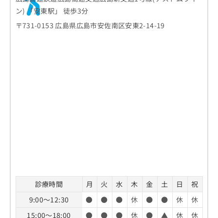
ン) 「安東駅」 徒歩3分
〒731-0153 広島県広島市安佐南区安東2-14-19
診療時間
月
火
水
木
金
土
日
祝
9:00～12:30
●
●
●
休
●
●
休
休
15:00～18:00
●
●
●
休
●
▲
休
休