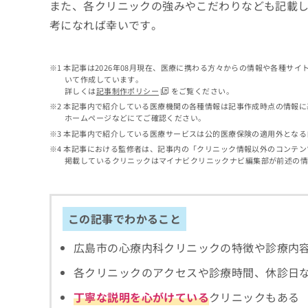
せ
こち
また、各クリニックの強みやこだわりなども記載
ち
らは
は
考になれば幸いです。
マイ
こ
ら
ナビ
ち
クリ
ら
ニッ
本記事は2026年08月現在、医療に携わる方々からの情報や各種サ
クナ
いて作成しています。
広
ビサ
詳しくは
記事制作ポリシー
をご覧ください。
広
資
イト
告
告
本記事内で紹介している医療機関の各種情報は記事作成時点の情報に
への
料
出
ホームページなどにてご確認ください。
出
お問
の
稿
合せ
稿
本記事内で紹介している医療サービスは公的医療保険の適用外となる
ご
の
フォ
の
本記事における監修者は、記事内の「クリニック情報以外のコンテン
請
お
ーム
お
掲載しているクリニックはマイナビクリニックナビ編集部が前述の
求
問
とな
問
りま
は
い
い
す。
こ
合
合
クリ
ち
わ
ニッ
わ
この記事でわかること
ら
せ
クの
せ
は
予
は
広島市の心療内科クリニックの特徴や診療内
約・
こ
こ
無
症状
ち
各クリニックのアクセスや診療時間、休診日
ち
のご
料
ら
相談
ら
情
丁寧な説明を心がけている
クリニックもある
など
報
はで