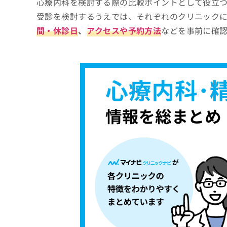
心療内科を検討する際の比較ポイントとして役立
服薬の継続
受診を検討するうえでは、それぞれのクリニック
相互作用
間・休診日
、
アクセスや予約方法
などを事前に確