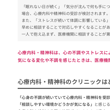
心療内科・精神科・メンタルクリニックとは
「眠れない日が続く」「気分が沈んで何も手に
1．心療内科
心療内科・精神科を受診すべき7つのサイン
場合、心療内科や精神科の受診が検討されます
2．精神科
また、「ストレスが続いて体調に影響している
1．持続的なうつや憂鬱感
心療内科・精神科の受診が不安な時の3つの
3．メンタルクリニック
早めに相談することで対応しやすくなることが
2．過度な不安やパニック発作
初診で泣いてしまっても大丈夫
心療内科・精神科の受診はどんな流れで進む
一人で抱え込まず、医療機関に相談することが
3．睡眠障害
診察前の不安や緊張はよくある
1．カウンセリング予約
4．食欲の変化
自分に合った心療内科・精神科クリニックの
他人の目や評価への不安
2．問診と心身の状態確認
5．異常な行動や思考
担当医制度を導入していること
心療内科・精神科は、心の不調やストレスに
心療内科・精神科でよく使われる薬について
3．医師による診察と評価
6．集中力や記憶力の低下
資格を保有する医師がいること
気になる変化や不調を感じたときは、医療機
SSRI
4．対応方針と費用の説明
心療内科・精神科に関するよくある質問10
7．社会的な孤立や関係の悪化
自立支援医療指定機関であること
SNRI
5．継続的なサポートと経過確認
通いやすい立地・診療時間であること
まとめ：広島市で評判の心療内科・精神科ク
ベンゾジアゼピン系
心療内科・精神科のクリニックは
非ベンゾジアゼピン系睡眠薬
抗うつ薬の初期反応
「心身の不調が続いていて心療内科・精神科を受
副作用への配慮
「相談しやすい環境かどうかが気になる」
と感じ
断薬と減薬