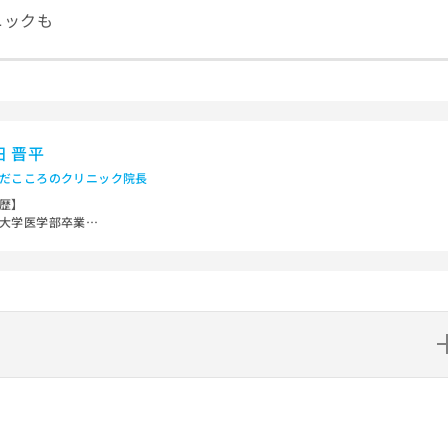
ニックも
田 晋平
だこころのクリニック院長
歴】
大学医学部卒業
医科大学附属病院勤務
法人杏和会阪南病院勤務
行政法人国立病院機構大阪南医療センター非常勤医師
医療法人清恵会清恵会第二医療専門学院非常勤講師
市西区区役所「障害支援区分」審査会議座長
格】
労働省 精神保健指定医／日本精神神経学会 精神科専門医／日本精神神経学会 精
専門医制度指導医／日本医師会認定 産業医／日本医師会認定 健康スポーツ医
選べばいい？