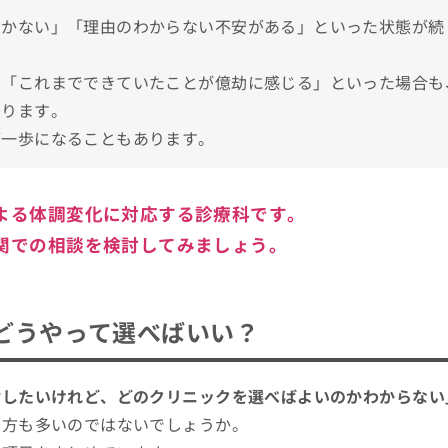
？
つかない」「理由のわからない不安がある」といった状態が続
や症状
。
」「これまでできていたことが億劫に感じる」といった場合も
アドバイス
あります。
の？
第一歩になることもあります。
選び方4つのポイント
よる体調変化に対応する診療科です。
の基礎用語集
関での相談を検討してみましょう。
選！
リニックおすすめ10選
どうやって選べばいい？
診したいけれど、どのクリニックを選べばよいのかわからない
る方も多いのではないでしょうか。