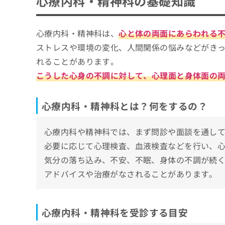
心療内科・精神科の基礎知識
心療内科・精神科を受診する目安
ち
み
心療内科・精神科のクリニックを選ぶ際にチ
ら
は
こ
心療内科・精神科を受診する目安って？受
心療内科・精神科は、
心と体の両面にあらわれる
広島市で評判の心療内科・精神科クリニック
ち
ストレスや環境の変化、人間関係の悩みなどがき
そ
ら
はしがみ心療内科クリニック
の
れることがあります。
紙屋町こころのクリニック
他
こうした心身の不調に対して、心理面と身体面の
の
広島中央通りメンタルクリニック
お
ここみクリニック
問
心療内科・精神科とは？何をするの？
い
いわもとメンタルクリニック
合
もりた心療内科クリニック
わ
心療内科や精神科では、まず問診や面談を通し
せ
京口門クリニック
必要に応じて心理検査、血液検査などを行い、
は
京橋心療クリニック
こ
気分の落ち込み、不安、不眠、身体の不調が続
ち
みどり心のクリニック広島
アドバイスや治療がなされることがあります。
ら
ふないり心のクリニック
【心療内科について】これを知ってから心療
心療内科・精神科を受診する目安