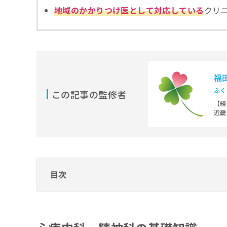
拡
資
きま
地域のかかりつけ医として対応している
クリ
充
料
せん
の
ので
の
ご了
お
ご
承く
申
請
ださ
し
求
い。
込
は
み
福
こ
は
ち
ふく
この記事の監修者
こ
ら
【経
ち
近畿
ら
大阪
無
医療
料
独立
掲
情
社会
載
報
大阪
情
拡
目次
報
充
【資
の
厚生
の
神科
修
お
心療内科・精神科の基礎知識
正
申
心療内科・精神科とは？何をするの？
は
し
心療内科・精神科のクリニックはどうやって
こ
込