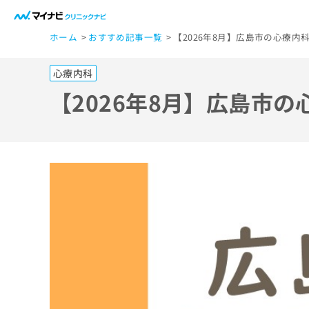
一
ホーム
おすすめ記事一覧
【2026年8月】広島市の心療内
般
ユ
心療内科
ー
ザ
【2026年8月】広島市
ー
の
方
は
こ
ち
ら
医
マ
療
イ
ナ
関
ビ