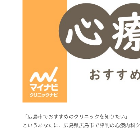
係
ク
者
リ
の
ニ
ッ
方
ク
は
ナ
こ
ビ
ち
に
関
ら
す
る
お
広
広
問
告
告
い
出
代
合
稿
わ
理
の
せ
店
お
は
「広島市でおすすめのクリニックを知りたい」
の
問
こ
い
方
ち
というあなたに、広島県広島市で評判の心療内科
合
ら
は
わ
こ