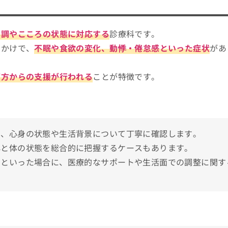
ェックする4つのポイント
診すべきサインや役に立つ知識を解説！
不調やこころの状態に対応する
診療科です。
おすすめ10選
っかけで、
不眠や食欲の変化、動悸・倦怠感といった症状
があ
両方からの支援が行われる
ことが特徴です。
て、心身の状態や生活背景について丁寧に確認します。
心と体の状態を総合的に把握するケースもあります。
くといった場合に、医療的なサポートや生活面での調整に関す
内科の受診を検討しよう！