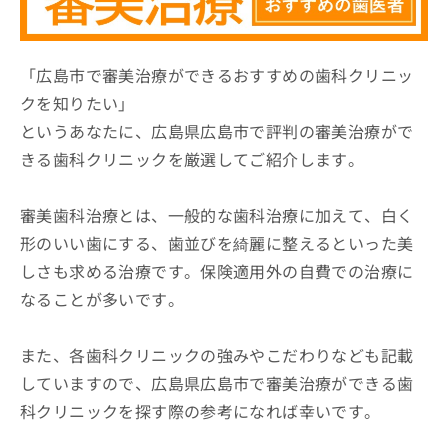
ッ
は
ク
こ
ナ
ち
ビ
「広島市で審美治療ができるおすすめの歯科クリニッ
ら
に
クを知りたい」
関
広
というあなたに、広島県広島市で評判の審美治療がで
す
広
告
る
告
きる歯科クリニックを厳選してご紹介します。
代
お
出
理
問
稿
店
い
審美歯科治療とは、一般的な歯科治療に加えて、白く
の
合
の
お
形のいい歯にする、歯並びを綺麗に整えるといった美
わ
方
問
しさも求める治療です。保険適用外の自費での治療に
せ
い
は
は
合
なることが多いです。
こ
こ
わ
ち
ち
せ
ら
ら
また、各歯科クリニックの強みやこだわりなども記載
は
こ
していますので、広島県広島市で審美治療ができる歯
こち
ち
広
らは
科クリニックを探す際の参考になれば幸いです。
広
ら
告
マイ
告
出
ナビ