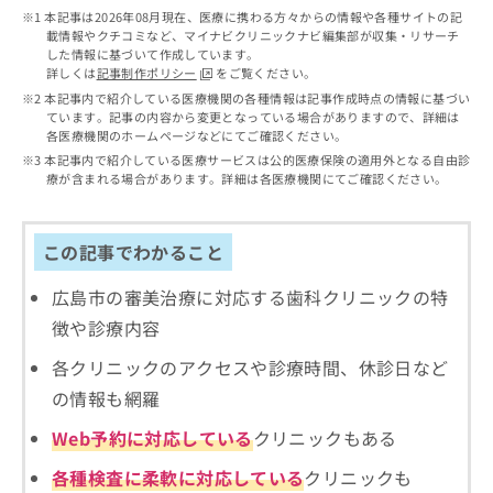
出
稿
クリ
資
本記事は2026年08月現在、医療に携わる方々からの情報や各種サイトの記
稿
ニッ
の
料
載情報やクチコミなど、マイナビクリニックナビ編集部が収集・リサーチ
クナ
の
お
した情報に基づいて作成しています。
の
ビサ
お
詳しくは
記事制作ポリシー
をご覧ください。
問
ご
イト
問
い
本記事内で紹介している医療機関の各種情報は記事作成時点の情報に基づい
請
への
い
ています。記事の内容から変更となっている場合がありますので、詳細は
合
お問
求
各医療機関のホームページなどにてご確認ください。
合
合せ
わ
は
フォ
わ
本記事内で紹介している医療サービスは公的医療保険の適用外となる自由診
せ
こ
ーム
療が含まれる場合があります。詳細は各医療機関にてご確認ください。
せ
は
ち
とな
は
こ
ら
りま
こ
ち
す。
ち
この記事でわかること
ら
クリ
無
ら
ニッ
料
クの
広島市の審美治療に対応する歯科クリニックの特
資
情
予
料
徴や診療内容
報
約・
の
症状
拡
のご
各クリニックのアクセスや診療時間、休診日など
ご
充
相談
請
の
の情報も網羅
など
求
お
はで
は
Web予約に対応している
クリニックもある
申
きま
こ
せん
し
各種検査に柔軟に対応している
クリニックも
ので
ち
込