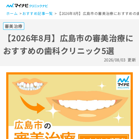
一
般
ホーム
おすすめ記事一覧
【2026年8月】広島市の審美治療におすすめの
ユ
審美治療
ー
ザ
【2026年8月】広島市の審美治療に
ー
おすすめの歯科クリニック5選
の
方
2026/08/03
更新
は
こ
ち
ら
医
マ
療
イ
関
ナ
係
ビ
者
ク
の
リ
方
ニ