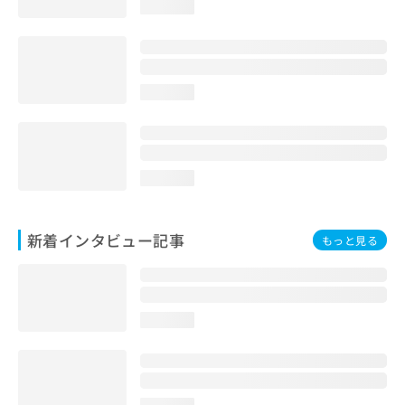
loading...
loading...
loading...
新着インタビュー記事
もっと見る
loading...