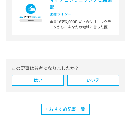
部
医療ライター
全国16万6,000件以上のクリニックデ
ータから、あなたの地域に合った医療
機関を見つけられる、クリニック検索
＆医療情報サイト「マイナビクリニッ
クナビ」。
編集部では、地域ごとの医療機関情報
をわかりやすく整理し、最新の公式情
報にもとづいて発信しています。
この記事は参考になりましたか？
また、医療広告ガイドラインに準拠し
はい
た編集体制を整えており、編集部内に
いいえ
は、一般社団法人薬機法医療法規格協
会が実施する「YMAA（薬機法・医療
法適法広告取扱個人認証規格）」講習
を修了したメンバーが複数名在籍して
います。
おすすめ記事一覧