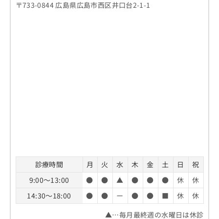
〒733-0844 広島県広島市西区井口台2-1-1
診療時間
月
火
水
木
金
土
日
祝
9:00～13:00
●
●
▲
●
●
●
休
休
14:30～18:00
●
●
ー
●
●
■
休
休
▲…毎月最終週の水曜日は休診