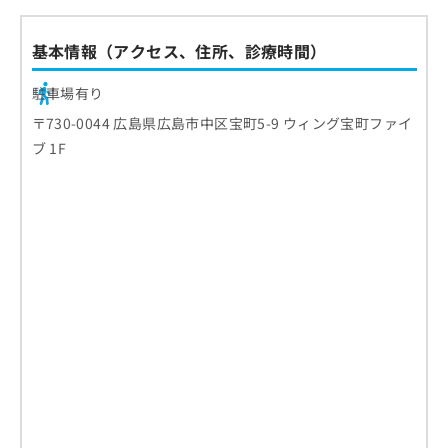
お
問
基本情報（アクセス、住所、診療時間）
い
合
駐車場有り
わ
せ
〒730-0044 広島県広島市中区宝町5-9 ウィング宝町ファイ
は
ブ 1F
こ
ち
ら