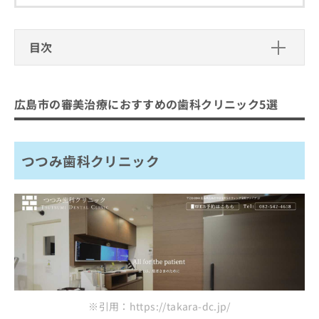
ご了
ら
み
承く
は
ださ
こ
無
い。
目次
ち
料
ら
情
広島市の審美治療におすすめの歯科ク
報
リニック5選
拡
掲
広島市の審美治療におすすめの歯科クリニック5選
充
載
つつみ歯科クリニック
の
情
ステラデンタルクリニック
お
報
申
の
つつみ歯科クリニック
RYO DENTAL CLINIC
し
修
のぶもと歯科
込
正
み
は
トリプルエープラスデンタルクリニック
は
こ
こ
ち
まとめ：広島市の審美治療におすすめの歯科ク
ち
ら
リニック5選
ら
そ
の
他
※引用：https://takara-dc.jp/
の