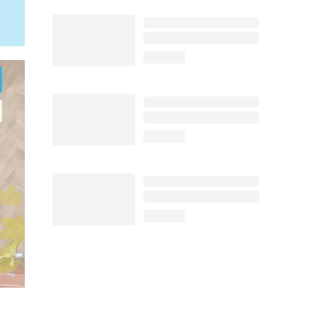
loading...
loading...
loading...