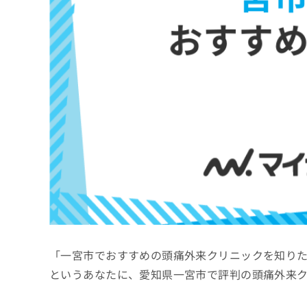
係
ク
者
リ
の
ニ
ッ
方
ク
は
ナ
こ
ビ
ち
に
関
ら
す
る
お
広
広
問
告
告
い
出
代
合
稿
わ
理
の
せ
店
お
は
「一宮市でおすすめの頭痛外来クリニックを知り
の
問
こ
い
方
ち
というあなたに、愛知県一宮市で評判の頭痛外来
合
ら
は
わ
こ