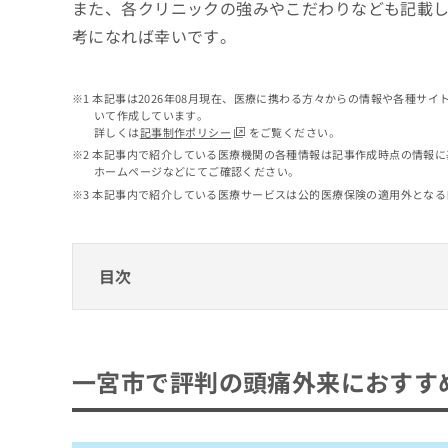
せ
こち
また、各クリニックの強みやこだわりなども記載
ち
らは
は
考になれば幸いです。
マイ
こ
ら
ナビ
ち
クリ
ら
ニッ
本記事は2026年08月現在、医療に携わる方々からの情報や各種サ
クナ
いて作成しています。
広
ビサ
詳しくは
記事制作ポリシー
をご覧ください。
広
資
イト
告
告
本記事内で紹介している医療機関の各種情報は記事作成時点の情報に
への
料
出
ホームページなどにてご確認ください。
出
お問
の
稿
合せ
稿
本記事内で紹介している医療サービスは公的医療保険の適用外となる
ご
の
フォ
の
請
お
ーム
お
求
問
とな
問
りま
は
い
目次
い
す。
こ
合
合
クリ
ち
わ
ニッ
わ
ら
一宮市で評判の頭痛外来におすすめのクリニ
せ
クの
せ
は
予
は
かえでクリニック
約・
こ
一宮市で評判の頭痛外来におすす
こ
無
症状
ち
どうけ内科クリニック
ち
のご
料
ら
相談
ら
きはしクリニック
情
など
報
こだま内科クリニック
はで