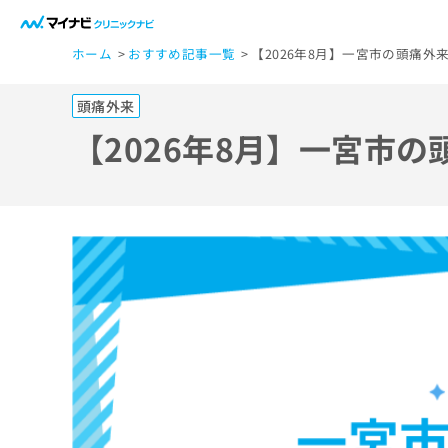
一
ホーム
おすすめ記事一覧
【2026年8月】一宮市の頭痛外
般
ユ
頭痛外来
ー
ザ
【2026年8月】一宮市
ー
の
方
は
こ
ち
ら
医
マ
療
イ
ナ
関
ビ