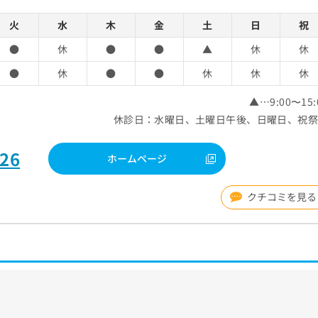
火
水
木
金
土
日
祝
●
休
●
●
▲
休
休
●
休
●
●
休
休
休
▲…9:00〜15:
休診日：水曜日、土曜日午後、日曜日、祝
226
ホームページ
クチコミを見る