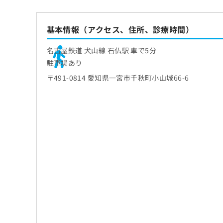
ち
み
ら
は
基本情報（アクセス、住所、診療時間）
こ
ち
そ
ら
名古屋鉄道 犬山線 石仏駅 車で5分
の
駐車場あり
他
の
〒491-0814 愛知県一宮市千秋町小山城66-6
お
問
い
合
わ
せ
は
こ
ち
ら