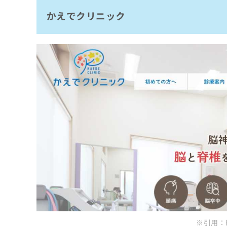
拡
資
きま
かえでクリニック
すぎやま内科クリニック
充
料
せん
の
ので
の
ご了
まとめ：一宮市で評判の頭痛外来におすすめ
お
ご
承く
申
請
ださ
し
求
い。
込
は
み
こ
は
ち
こ
ら
ち
ら
無
料
掲
情
載
報
情
拡
報
充
の
の
修
お
正
申
は
し
※引用：htt
こ
込