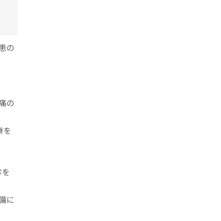
患の
痛の
療を
診を
備に