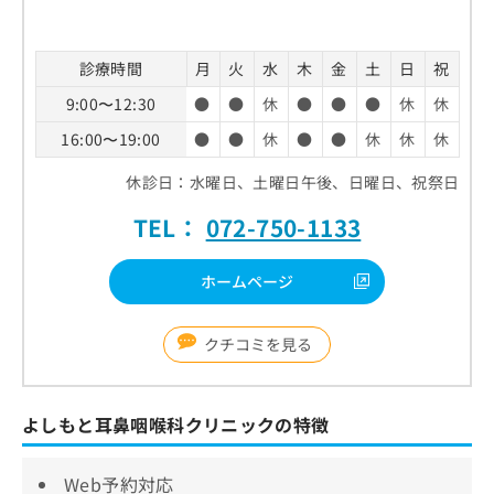
お
問
い
診療時間
月
火
水
木
金
土
日
祝
合
9:00〜12:30
●
●
休
●
●
●
休
休
わ
せ
16:00〜19:00
●
●
休
●
●
休
休
休
は
こ
休診日：水曜日、土曜日午後、日曜日、祝祭日
ち
ら
TEL：
072-750-1133
ホームページ
クチコミを見る
よしもと耳鼻咽喉科クリニックの特徴
Web予約対応