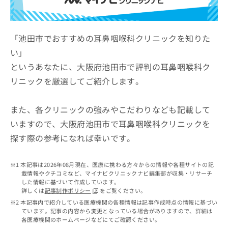
ッ
は
ク
こ
ナ
ち
ビ
「池田市でおすすめの耳鼻咽喉科クリニックを知りた
ら
に
い」
関
広
というあなたに、大阪府池田市で評判の耳鼻咽喉科ク
す
広
告
る
告
リニックを厳選してご紹介します。
代
お
出
理
問
稿
店
い
また、各クリニックの強みやこだわりなども記載して
の
合
の
お
いますので、大阪府池田市で耳鼻咽喉科クリニックを
わ
方
問
探す際の参考になれば幸いです。
せ
い
は
は
合
こ
こ
わ
ち
本記事は2026年08月現在、医療に携わる方々からの情報や各種サイトの記
ち
せ
ら
載情報やクチコミなど、マイナビクリニックナビ編集部が収集・リサーチ
ら
は
した情報に基づいて作成しています。
こ
詳しくは
記事制作ポリシー
をご覧ください。
こち
ち
広
本記事内で紹介している医療機関の各種情報は記事作成時点の情報に基づい
らは
広
ら
ています。記事の内容から変更となっている場合がありますので、詳細は
告
マイ
各医療機関のホームページなどにてご確認ください。
告
出
ナビ