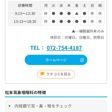
診療時間
月
火
水
木
金
土
日
祝
9:15〜12:30
休
●
●
●
▲
●
休
休
15:15〜18:30
休
●
●
●
●
●
休
休
▲…補聴器外来のみ
休診日：月曜日、日曜日、祝祭日
TEL：
072-754-4187
ホームページ
クチコミを見る
松本耳鼻咽喉科の特徴
内視鏡で耳・鼻・喉をチェック