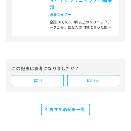
部
医療ライター
全国16万6,000件以上のクリニックデ
ータから、あなたの地域に合った医療
機関を見つけられる、クリニック検索
＆医療情報サイト「マイナビクリニッ
クナビ」。
編集部では、地域ごとの医療機関情報
をわかりやすく整理し、最新の公式情
報にもとづいて発信しています。
この記事は参考になりましたか？
また、医療広告ガイドラインに準拠し
はい
た編集体制を整えており、編集部内に
いいえ
は、一般社団法人薬機法医療法規格協
会が実施する「YMAA（薬機法・医療
法適法広告取扱個人認証規格）」講習
を修了したメンバーが複数名在籍して
います。
おすすめ記事一覧