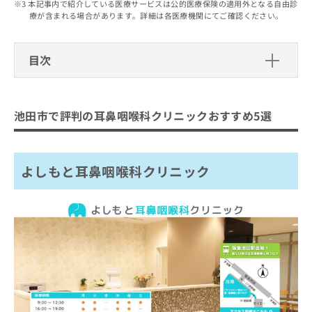
出
本記事内で紹介している医療サービスは公的医療保険の適用外となる自由診
稿
クリ
資
療が含まれる場合があります。詳細は各医療機関にてご確認ください。
稿
ニッ
の
料
クナ
の
お
の
ビサ
お
問
ご
イト
目次
問
い
請
への
い
合
お問
求
池田市で評判の耳鼻咽喉科クリニック
合
合せ
わ
は
フォ
わ
おすすめ5選
せ
こ
ーム
池田市で評判の耳鼻咽喉科クリニックおすすめ5選
せ
は
ち
とな
よしもと耳鼻咽喉科クリニック
は
こ
ら
りま
こ
ち
北村耳鼻咽喉科
す。
ち
ら
クリ
無
よしもと耳鼻咽喉科クリニック
松本耳鼻咽喉科
ら
ニッ
料
クの
飯尾耳鼻咽喉科
資
情
予
料
報
約・
おおはた耳鼻咽喉科クリニック
の
症状
拡
のご
ご
充
まとめ：池田市で評判の耳鼻咽喉科クリニック
相談
請
の
など
おすすめ5選
求
お
はで
は
申
きま
こ
せん
し
ので
ち
込