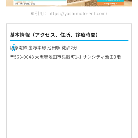
ご了
ら
み
承く
は
ださ
※引用：https://yoshimoto-ent.com/
こ
無
い。
ち
料
ら
情
基本情報（アクセス、住所、診療時間）
報
拡
掲
充
阪急電鉄 宝塚本線 池田駅 徒歩2分
載
の
情
〒563-0048 大阪府池田市呉服町1-1 サンシティ池田3階
お
報
申
の
し
修
込
正
み
は
は
こ
こ
ち
ち
ら
ら
そ
の
他
の