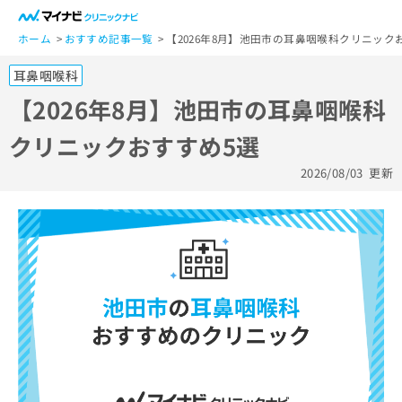
一
般
ホーム
おすすめ記事一覧
【2026年8月】池田市の耳鼻咽喉科クリニック
ユ
耳鼻咽喉科
ー
ザ
【2026年8月】池田市の耳鼻咽喉科
ー
クリニックおすすめ5選
の
方
2026/08/03
更新
は
こ
ち
ら
医
マ
療
イ
関
ナ
係
ビ
者
ク
の
リ
方
ニ