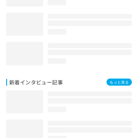
loading...
loading...
loading...
新着インタビュー記事
もっと見る
loading...