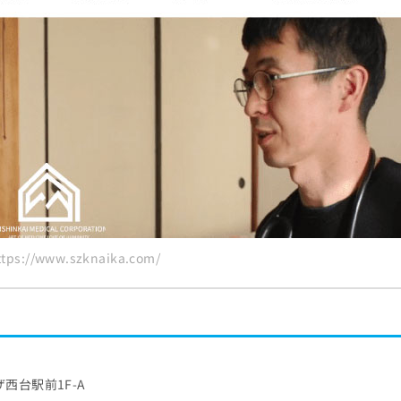
s://www.szknaika.com/
ザ西台駅前1F-A