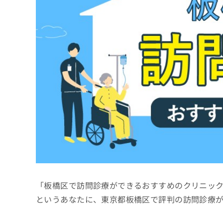
係
ク
者
リ
の
ニ
ッ
方
ク
は
ナ
こ
ビ
ち
に
関
ら
す
る
お
広
広
問
告
告
い
出
代
合
稿
わ
理
の
せ
店
お
は
「板橋区で訪問診療ができるおすすめのクリニッ
の
問
こ
い
方
ち
というあなたに、東京都板橋区で評判の訪問診療
合
ら
は
わ
こ