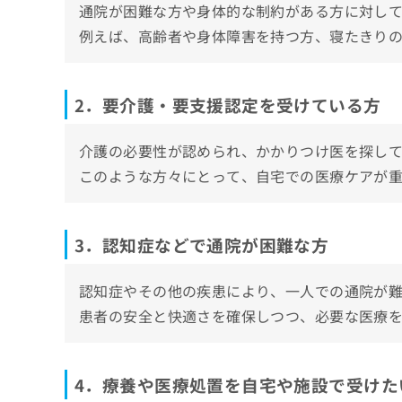
通院が困難な方や身体的な制約がある方に対し
まとめ：板橋区で評判の訪問診療におすすめ
ち
み
ら
例えば、高齢者や身体障害を持つ方、寝たきり
は
こ
ち
そ
ら
の
2．要介護・要支援認定を受けている方
他
の
介護の必要性が認められ、かかりつけ医を探し
お
問
このような方々にとって、自宅での医療ケアが
い
合
わ
3．認知症などで通院が困難な方
せ
は
こ
認知症やその他の疾患により、一人での通院が
ち
患者の安全と快適さを確保しつつ、必要な医療
ら
4．療養や医療処置を自宅や施設で受けた