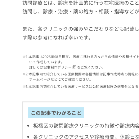
せ
こち
訪問診療とは、診療を計画的に行う在宅医療のこと
ち
らは
は
訪問し、診療・治療・薬の処方・相談・指導など
マイ
こ
ら
ナビ
ち
クリ
ら
また、各クリニックの強みやこだわりなども記載
ニッ
クナ
す際の参考になれば幸いです。
広
ビサ
広
資
イト
告
告
への
料
出
出
お問
の
稿
本記事は2026年08月現在、医療に携わる方々からの情報や各種サ
合せ
稿
いて作成しています。
ご
の
フォ
の
詳しくは
記事制作ポリシー
をご覧ください。
請
お
ーム
お
本記事内で紹介している医療機関の各種情報は記事作成時点の情報に
求
問
とな
問
ホームページなどにてご確認ください。
りま
は
い
い
す。
本記事内で紹介している医療サービスは公的医療保険の適用外となる
こ
合
合
クリ
ち
わ
ニッ
わ
ら
せ
クの
せ
は
予
は
この記事でわかること
約・
こ
こ
無
症状
ち
ち
のご
料
板橋区の訪問診療クリニックの特徴や診療内
ら
相談
ら
情
など
報
各クリニックのアクセスや診療時間、休診日
はで