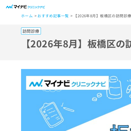
一
ホーム
おすすめ記事一覧
【2026年8月】板橋区の訪問診
般
ユ
訪問診療
ー
ザ
【2026年8月】板橋区
ー
の
方
は
こ
ち
ら
医
マ
療
イ
ナ
関
ビ