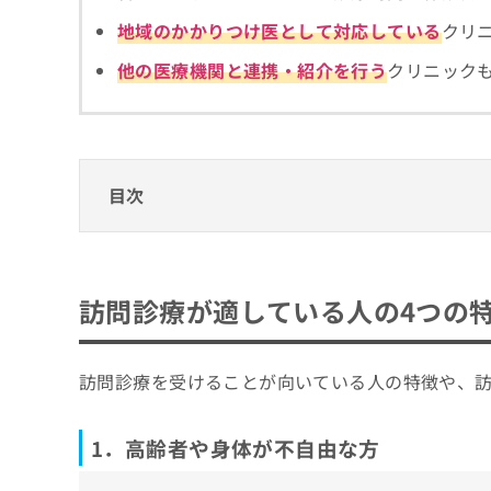
拡
資
きま
地域のかかりつけ医として対応している
クリ
充
料
せん
の
ので
の
他の医療機関と連携・紹介を行う
クリニック
ご了
お
ご
承く
申
請
ださ
し
求
い。
込
は
み
こ
は
ち
目次
こ
ら
ち
訪問診療が適している人の4つの特徴＆訪問
ら
無
1．高齢者や身体が不自由な方
板橋区で評判の訪問診療におすすめのクリニ
料
訪問診療が適している人の4つの
掲
情
2．要介護・要支援認定を受けている方
すずき内科
載
報
3．認知症などで通院が困難な方
情
拡
やまと診療所
報
訪問診療を受けることが向いている人の特徴や、
充
4．療養や医療処置を自宅や施設で受けたい
上板橋ホームケアクリニック
の
の
修
お
とくまる在宅クリニック
正
1．高齢者や身体が不自由な方
申
おひさま在宅クリニック
は
し
こ
込