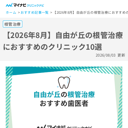
一
般
ホーム
おすすめ記事一覧
【2026年8月】自由が丘の根管治療におすすめ
ユ
根管治療
ー
ザ
【2026年8月】自由が丘の根管治療
ー
におすすめのクリニック10選
の
方
2026/08/03
更新
は
こ
ち
ら
医
マ
療
イ
関
ナ
係
ビ
者
ク
の
リ
方
ニ