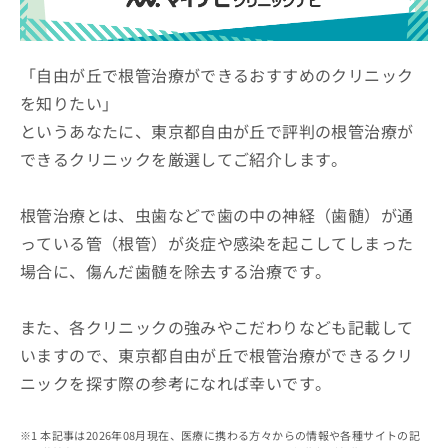
ッ
は
ク
こ
ナ
ち
ビ
「自由が丘で根管治療ができるおすすめのクリニック
ら
に
を知りたい」
関
広
というあなたに、東京都自由が丘で評判の根管治療が
す
広
告
る
告
できるクリニックを厳選してご紹介します。
代
お
出
理
問
稿
店
い
根管治療とは、虫歯などで歯の中の神経（歯髄）が通
の
合
の
お
っている管（根管）が炎症や感染を起こしてしまった
わ
方
問
場合に、傷んだ歯髄を除去する治療です。
せ
い
は
は
合
こ
こ
わ
ち
また、各クリニックの強みやこだわりなども記載して
ち
せ
ら
ら
いますので、東京都自由が丘で根管治療ができるクリ
は
こ
ニックを探す際の参考になれば幸いです。
こち
ち
広
らは
広
ら
告
マイ
告
出
本記事は2026年08月現在、医療に携わる方々からの情報や各種サイトの記
ナビ