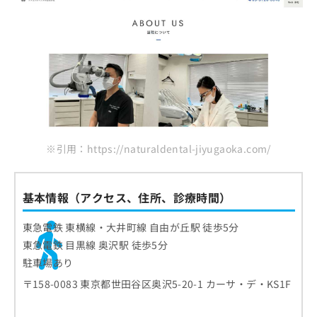
ご了
ら
み
承く
石持デンタルオフィス
は
ださ
こ
無
い。
井原歯科クリニック
ち
料
自由が丘OhanaDentalClinic
ら
情
報
KEIデンタルクリニック奥沢
拡
掲
充
載
まとめ：自由が丘で評判の根管治療におすすめ
の
情
のクリニック10選
お
報
※引用：https://naturaldental-jiyugaoka.com/
申
の
し
修
込
正
み
は
基本情報（アクセス、住所、診療時間）
は
こ
こ
ち
東急電鉄 東横線・大井町線 自由が丘駅 徒歩5分
ち
ら
東急電鉄 目黒線 奥沢駅 徒歩5分
ら
駐車場あり
そ
〒158-0083 東京都世田谷区奥沢5-20-1 カーサ・デ・KS1F
の
他
の