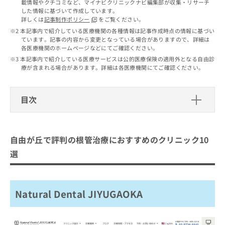
出
載情報やクチコミなど、マイナビクリニックナビ編集部が収集・リサーチ
稿
クリ
資
した情報に基づいて作成しています。
稿
ニッ
の
料
詳しくは
記事制作ポリシー
をご覧ください。
クナ
の
お
の
ビサ
本記事内で紹介している医療機関の各種情報は記事作成時点の情報に基づい
お
問
ご
イト
ています。記事の内容から変更となっている場合がありますので、詳細は
問
い
請
への
各医療機関のホームページなどにてご確認ください。
い
合
お問
求
本記事内で紹介している医療サービスは公的医療保険の適用外となる自由診
合
合せ
わ
は
療が含まれる場合があります。詳細は各医療機関にてご確認ください。
フォ
わ
せ
こ
ーム
せ
は
ち
とな
は
こ
ら
りま
目次
こ
ち
す。
ち
ら
クリ
自由が丘で評判の根管治療におすすめ
無
ら
ニッ
料
のクリニック10選
クの
資
自由が丘で評判の根管治療におすすめのクリニック10
情
予
Natural Dental JIYUGAOKA
料
報
約・
選
の
症状
拡
オーラルクリニーク自由が丘 歯科&矯正歯科
のご
ご
充
相談
自由が丘DWORKS歯科・矯正歯科
請
の
など
求
お
Natural Dental JIYUGAOKA
はで
自由が丘メープル歯科・矯正歯科
は
申
きま
自由が丘歯科・矯正歯科
こ
せん
し
ので
ち
込
歯科自由が丘クリニック