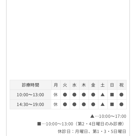
お
問
い
合
わ
せ
は
こ
ち
ら
診療時間
月
火
水
木
金
土
日
祝
10:00〜13:00
休
●
●
●
●
▲
■
●
14:30〜19:00
休
●
●
●
●
▲
■
●
▲…10:00〜17:00
■…10:00～13:00（第2・4日曜日のみ診療）
休診日：月曜日、第1・3・5日曜日