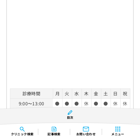
診療時間
月
火
水
木
金
土
日
祝
9:00〜13:00
●
●
●
休
●
●
休
休
14:00〜19:00
●
●
●
休
●
▲
休
休
目次
▲…14:00〜17:00
休診日：木曜日、日曜日、祝祭日
クリニック
検索
記事検索
お問い合わせ
メニュー