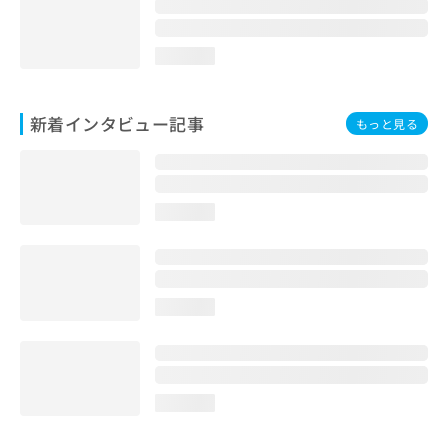
loading...
新着インタビュー記事
もっと見る
loading...
loading...
loading...