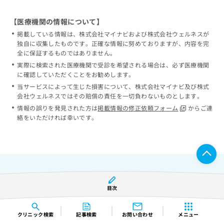
【医療機関の情報について】
掲載している情報は、株式会社マイナビおよび株式会社ウェルネスが
独自に収集したものです。正確な情報に努めておりますが、内容を完
全に保証するものではありません。
実際に検索された医療機関で受診を希望される場合は、必ず医療機関
に確認していただくことをお勧めします。
当サービスによって生じた損害について、株式会社マイナビ及び株式
会社ウェルネスではその賠償の責任を一切負わないものとします。
情報の誤りを発見された方は
掲載情報の修正依頼フォーム
からご連
絡をいただければ幸いです。
目次
都道府県から探す
クリニック
検索
記事検索
お問い合わせ
メニュー
北海道
・
東北
北海道
青森県
岩手県
宮城県