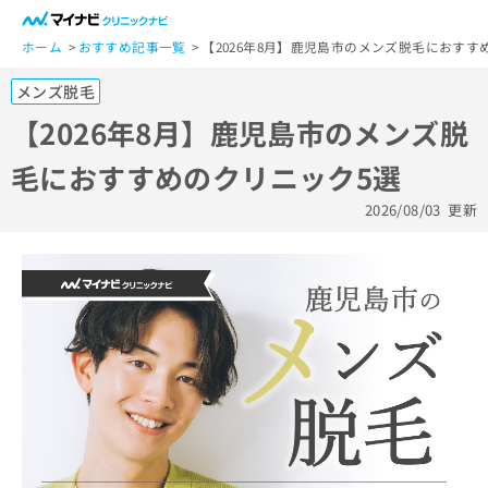
一
般
ホーム
おすすめ記事一覧
【2026年8月】鹿児島市のメンズ脱毛におすす
ユ
メンズ脱毛
ー
ザ
【2026年8月】鹿児島市のメンズ脱
ー
毛におすすめのクリニック5選
の
方
2026/08/03
更新
は
こ
ち
ら
医
マ
療
イ
関
ナ
係
ビ
者
ク
の
リ
方
ニ