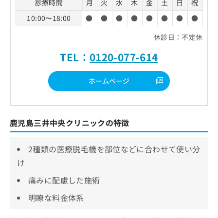
診療時間
月
火
水
木
金
土
日
祝
10:00〜18:00
●
●
●
●
●
●
●
●
休診日：不定休
TEL：
0120-077-614
ホームページ
鹿児島三井中央クリニックの特徴
2種類の医療脱毛機を部位などに合わせて使い分
け
痛みに配慮した施術
明瞭な料金体系