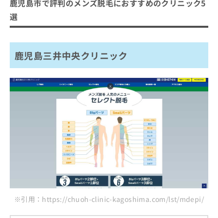
ご了
鹿児島市で評判のメンズ脱毛におすすめのクリニック5
ら
み
承く
鹿児島三井中央クリニック
は
選
ださ
こ
湘南美容クリニック 鹿児島中央院
無
い。
ち
料
エミナルクリニックメンズ 鹿児島院
ら
情
鹿児島三井中央クリニック
セイコメディカルビューティクリニック 鹿児島院
報
拡
掲
アトールクリニック 鹿児島院
充
載
の
情
まとめ：鹿児島市で評判のメンズ脱毛におすす
お
報
めのクリニック5選
申
の
し
修
込
正
み
は
は
こ
こ
ち
ち
ら
ら
そ
の
※引用：https://chuoh-clinic-kagoshima.com/lst/mdepi/
他
の