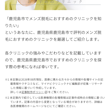
ッ
は
ク
こ
ナ
ち
ビ
「鹿児島市でメンズ脱毛におすすめのクリニックを知
ら
に
りたい」
関
広
というあなたに、鹿児島県鹿児島市で評判のメンズ脱
す
広
告
る
告
毛におすすめのクリニックを厳選してご紹介します。
代
お
出
理
問
稿
店
い
各クリニックの強みやこだわりなどを記載しています
の
合
の
お
ので、鹿児島県鹿児島市でおすすめのクリニックを探
わ
方
問
す際の参考になれば幸いです。
せ
い
は
は
合
こ
こ
わ
ち
本記事は2026年08月現在、医療に携わる方々からの情報や各種サイトの記
ち
せ
ら
載情報やクチコミなど、マイナビクリニックナビ編集部が収集・リサーチ
ら
は
した情報に基づいて作成しています。
こ
詳しくは
記事制作ポリシー
をご覧ください。
こち
ち
広
本記事内で紹介している医療機関の各種情報は記事作成時点の情報に基づい
らは
広
ら
ています。記事の内容から変更となっている場合がありますので、詳細は
告
マイ
各医療機関のホームページなどにてご確認ください。
告
出
ナビ