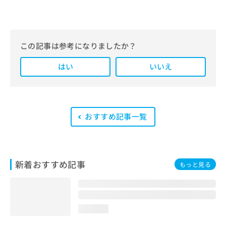
クナビ」。
編集部では、地域ごとの医療機関情報
をわかりやすく整理し、最新の公式情
報にもとづいて発信しています。
この記事は参考になりましたか？
また、医療広告ガイドラインに準拠し
はい
た編集体制を整えており、編集部内に
いいえ
は、一般社団法人薬機法医療法規格協
会が実施する「YMAA（薬機法・医療
法適法広告取扱個人認証規格）」講習
を修了したメンバーが複数名在籍して
います。
おすすめ記事一覧
新着おすすめ記事
もっと見る
loading...