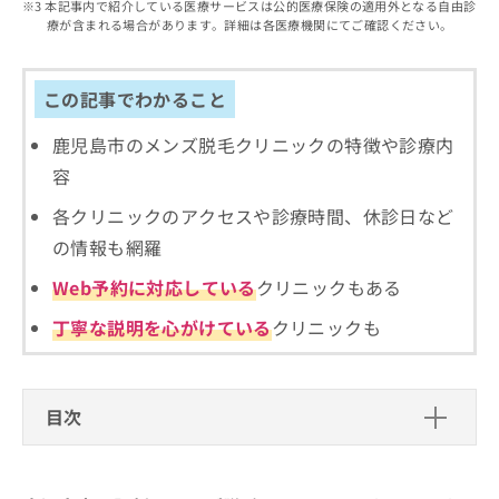
出
本記事内で紹介している医療サービスは公的医療保険の適用外となる自由診
稿
クリ
資
療が含まれる場合があります。詳細は各医療機関にてご確認ください。
稿
ニッ
の
料
クナ
の
お
の
ビサ
お
問
ご
イト
問
この記事でわかること
い
請
への
い
合
お問
求
合
合せ
鹿児島市のメンズ脱毛クリニックの特徴や診療内
わ
は
フォ
わ
せ
こ
容
ーム
せ
は
ち
とな
は
こ
ら
各クリニックのアクセスや診療時間、休診日など
りま
こ
ち
す。
の情報も網羅
ち
ら
クリ
無
ら
ニッ
Web予約に対応している
クリニックもある
料
クの
資
情
予
丁寧な説明を心がけている
クリニックも
料
報
約・
の
症状
拡
のご
ご
充
相談
請
の
など
目次
求
お
はで
は
申
きま
鹿児島市で評判のメンズ脱毛におすす
こ
せん
し
ので
ち
めのクリニック5選
込