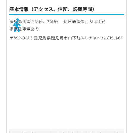
お
基本情報（アクセス、住所、診療時間）
問
い
鹿児島市電 1系統、2系統 「朝日通電停」 徒歩1分
合
わ
提携駐車場あり
せ
〒892-0816 鹿児島県鹿児島市山下町9-1 チャイムズビル6F
は
こ
ち
ら