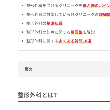
拡
資
きま
整形外科を受けるクリニックを
選ぶ際のポイ
充
料
せん
の
ので
の
整形外科に対応している各クリニックの
詳細
ご了
お
ご
承く
申
請
整形外科の
基礎知識
ださ
し
求
い。
整形外科の診療に関する
用語集
も解説
込
は
み
こ
整形外科に関する
よくある質問10選
は
ち
こ
ら
ち
ら
無
料
目次
掲
情
載
報
情
整形外科とは?
拡
報
充
の
の
整形外科クリニックで相談できる主な内容
整形外科とは?
修
お
1. 骨折や外傷の初期対応
正
申
整形外科のクリニックはどうやって選べばい
は
し
2. 関節の痛みや慢性疾患
こ
込