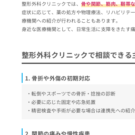
整形外科クリニックを選ぶ際に参考になる専
整形外科クリニックでは、
骨や関節、筋肉、靭帯
3. 腰や首の痛み
ち
み
ら
症状に応じて、薬の処方や物理療法、リハビリテ
整形外科ではどんな診療に対応している？
は
4. 筋肉や靭帯の損傷
神奈川県で評判の整形外科クリニックおすす
こ
療機関への紹介が行われることもあります。
5. 小児の整形外科相談
ち
井上整形外科
そ
身近な医療機関として、日常生活に支障をきたす
ら
6. スポーツや日常生活での不調
はやし整形外科
の
他
横濱 松宮整形外科リハビリテーションクリ
の
かわさき整形外科・リウマチクリニック
お
整形外科クリニックで相談できる
問
かたの整形外科クリニック
い
笠井整形外科
合
わ
1. 骨折や外傷の初期対応
星が丘整形外科 リハビリテーションクリニ
せ
あおき整形外科
は
・転倒やスポーツでの骨折・捻挫の診断
こ
つのだ整形外科クリニック
ち
・必要に応じた固定や応急処置
イノルト整形外科 横浜院 痛みと骨粗鬆症ク
ら
・精密検査や手術が必要な場合は連携先への紹
いわい整形外科ペインクリニック
【整形外科について】これを知ってから整形
2. 関節の痛みや慢性疾患