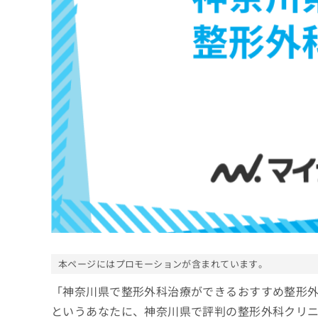
係
ク
者
リ
の
ニ
ッ
方
ク
は
ナ
こ
ビ
ち
に
関
ら
す
る
お
広
広
問
告
告
い
出
代
合
稿
わ
理
の
せ
店
お
は
の
本ページにはプロモーションが含まれています。
問
こ
い
方
ち
「神奈川県で整形外科治療ができるおすすめ整形
合
ら
は
わ
というあなたに、神奈川県で評判の整形外科クリ
こ