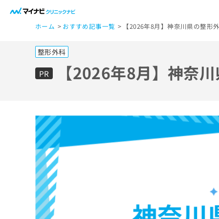
一
ホーム
おすすめ記事一覧
【2026年8月】神奈川県の整形
般
ユ
整形外科
ー
ザ
【2026年8月】神奈
PR
ー
の
方
は
こ
ち
ら
医
マ
療
イ
ナ
関
ビ