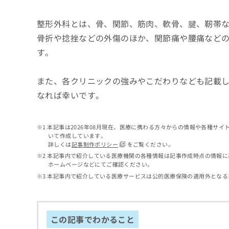
せ
こち
ち
らは
は
マイ
整形外科とは、骨、関節、筋肉、軟骨、腱、靭帯
こ
ら
ナビ
ち
骨折や捻挫などの外傷のほか、関節痛や腰痛など
クリ
ら
ニッ
す。
クナ
広
ビサ
広
資
イト
告
告
また、各クリニックの強みやこだわりなども記載
への
料
出
出
お問
の
稿
なれば幸いです。
合せ
稿
ご
の
フォ
の
請
お
ーム
お
求
問
とな
本記事は2026年08月現在、医療に携わる方々からの情報や各種サ
問
りま
は
い
いて作成しています。
い
す。
こ
合
詳しくは
記事制作ポリシー
をご覧ください。
合
クリ
ち
わ
本記事内で紹介している医療機関の各種情報は記事作成時点の情報に
ニッ
わ
ら
せ
ホームページなどにてご確認ください。
クの
せ
は
予
本記事内で紹介している医療サービスは公的医療保険の適用外となる
は
約・
こ
こ
無
症状
ち
ち
のご
料
ら
相談
ら
情
この記事でわかること
など
報
はで