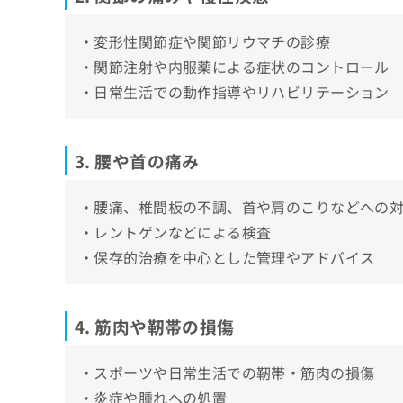
整形外科の対応している診療内容や、形成外
・変形性関節症や関節リウマチの診療
整形外科診療
整形外科を受診する前に知っておきたい基礎
・関節注射や内服薬による症状のコントロール
検査・画像診断
MRI
整形外科に関する質問10選！
・日常生活での動作指導やリハビリテーション
リハビリテーション
X線（レントゲン）
日常生活へのサポート
神奈川県で評判の整形外科クリニックおすす
リハビリテーション
形成外科との違い
3. 腰や首の痛み
関節鏡手術
美容外科との違い
靭帯再建術
・腰痛、椎間板の不調、首や肩のこりなどへの
関節注射
・レントゲンなどによる検査
保存療法
・保存的治療を中心とした管理やアドバイス
装具療法
可動域
4. 筋肉や靭帯の損傷
日常生活動作（ADL）
・スポーツや日常生活での靭帯・筋肉の損傷
・炎症や腫れへの処置