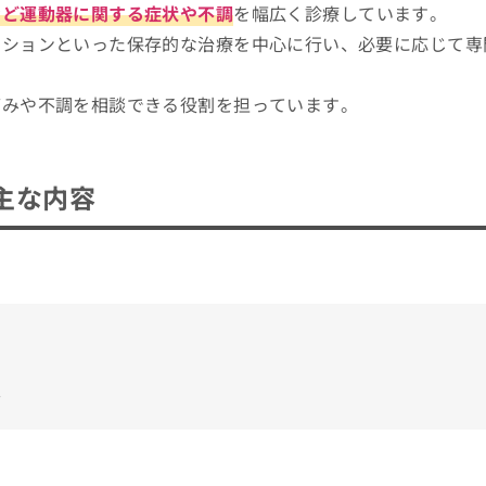
門認定制度（公式サイトより）
など運動器に関する症状や不調
を幅広く診療しています。
ーションといった保存的な治療を中心に行い、必要に応じて専
受診前に知っておきたい基礎知識を紹介！
め11選
痛みや不調を相談できる役割を担っています。
ニック
主な内容
ック
リニック
介
外科の受診を検討しよう！