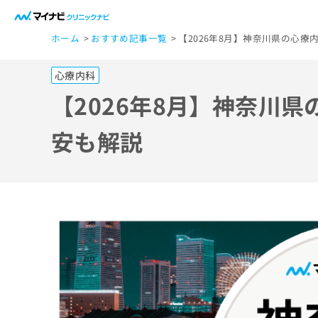
一
ホーム
おすすめ記事一覧
【2026年8月】神奈川県の心
般
ユ
心療内科
ー
ザ
【2026年8月】神奈川
ー
の
安も解説
方
は
こ
ち
ら
医
マ
療
イ
ナ
関
ビ