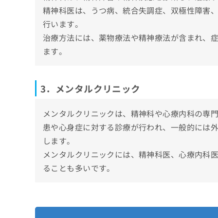
心療内科・精神科を受診すべき7つのサイン
精神科医は、うつ病、統合失調症、双極性障害
行います。
1．持続的なうつや憂鬱感
心療内科・精神科の受診が不安な時の3つの
治療方法には、薬物療法や精神療法が含まれ、
2．過度な不安やパニック発作
初診で泣いてしまっても大丈夫
心療内科・精神科に関するよくある質問10
ます。
3．睡眠障害
診察前の不安や緊張はよくある
4．食欲の変化
まとめ：神奈川県で評判の心療内科・精神科
他人の目や評価への不安
5．異常な行動や思考
3．メンタルクリニック
6．集中力や記憶力の低下
7．社会的な孤立や関係の悪化
メンタルクリニックは、精神科や心療内科の専
患や心身症に対する診療が行われ、一般的には
します。
メンタルクリニックには、精神科医、心療内科
ることも多いです。