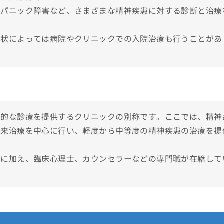
や症状
、パニック障害など、さまざまな精神疾患に対する診断と治療
アドバイス
症状によっては病院やクリニックでの入院治療も行うことがあ
選！
クリニックおすすめ10選
門的な診療を提供するクリニックの別称です。ここでは、精神
外来治療を中心に行い、軽度から中等度の精神疾患の治療を提
医に加え、臨床心理士、カウンセラーなどの専門職が在籍して