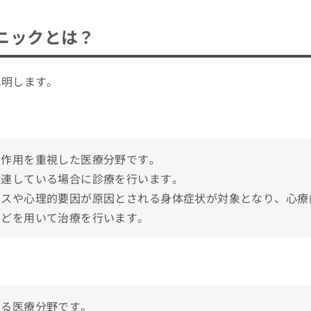
選び方4つのポイント
ニックとは？
すめ10選
説明します。
って？受診すべきサインや症状を解説！
互作用を重視した医療分野です。
関連している場合に診療を行います。
レスや心理的要因が原因とされる身体症状が対象となり、心療
などを用いて治療を行います。
療内科の受診を検討しよう！
する医療分野です。