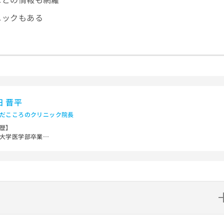
ニックもある
田 晋平
だこころのクリニック院長
歴】
大学医学部卒業
医科大学附属病院勤務
法人杏和会阪南病院勤務
行政法人国立病院機構大阪南医療センター非常勤医師
医療法人清恵会清恵会第二医療専門学院非常勤講師
市西区区役所「障害支援区分」審査会議座長
格】
労働省 精神保健指定医／日本精神神経学会 精神科専門医／日本精神神経学会 精
専門医制度指導医／日本医師会認定 産業医／日本医師会認定 健康スポーツ医
？