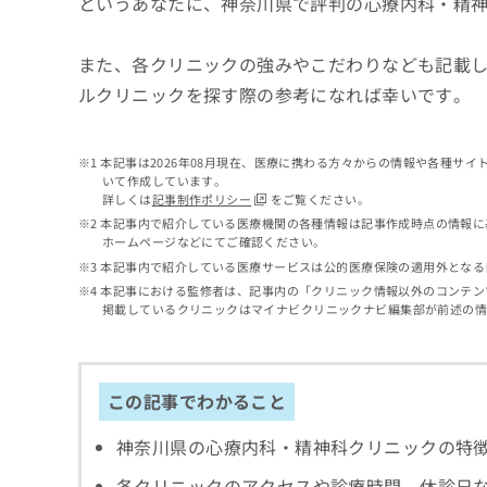
というあなたに、神奈川県で評判の心療内科・精
せ
こち
ち
らは
は
マイ
こ
ら
ナビ
また、各クリニックの強みやこだわりなども記載
ち
クリ
ルクリニックを探す際の参考になれば幸いです。
ら
ニッ
クナ
広
ビサ
広
資
イト
告
本記事は2026年08月現在、医療に携わる方々からの情報や各種サ
告
への
料
出
いて作成しています。
出
お問
の
稿
詳しくは
記事制作ポリシー
をご覧ください。
合せ
稿
ご
の
本記事内で紹介している医療機関の各種情報は記事作成時点の情報に
フォ
の
請
お
ホームページなどにてご確認ください。
ーム
お
求
問
とな
本記事内で紹介している医療サービスは公的医療保険の適用外となる
問
りま
は
い
本記事における監修者は、記事内の「クリニック情報以外のコンテン
い
す。
こ
合
掲載しているクリニックはマイナビクリニックナビ編集部が前述の
合
クリ
ち
わ
ニッ
わ
ら
せ
クの
せ
は
予
は
約・
こ
この記事でわかること
こ
無
症状
ち
ち
のご
料
ら
神奈川県の心療内科・精神科クリニックの特
相談
ら
情
など
報
各クリニックのアクセスや診療時間、休診日
はで