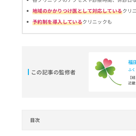
拡
資
きま
充
料
地域のかかりつけ医として対応している
クリ
せん
の
ので
の
ご了
予約制を導入している
クリニックも
お
ご
承く
申
請
ださ
し
求
い。
込
は
み
こ
は
ち
こ
ら
福
ち
ら
ふく
この記事の監修者
無
【経
料
近畿
掲
情
大阪
載
報
医療
情
拡
独立
報
社会
充
大阪
の
の
修
お
目次
【資
正
申
厚生
は
し
神科
心療内科・精神科・メンタルクリニックとは
こ
込