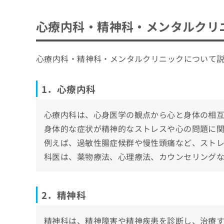
ち
み
1．心療内科
自分に合った心療内科・精神科クリニックの
ら
は
心療内科・精神科・メンタルクリ
2．精神科
こ
担当医制度を導入していること
神奈川県の心療内科・精神科クリニックおす
ち
3．メンタルクリニック
そ
資格を保有する医師がいること
ら
こころのクリニック横浜駅
の
心療内科・精神科・メンタルクリニックについて
自立支援医療指定機関であること
他
東神奈川診療所
の
通いやすい立地・診療時間であること
KOKORONEメンタルクリニック
お
1．心療内科
そもそも心療内科・精神科を受診する目安
問
仲町台メンタルクリニック
い
心療内科は、心身医学の観点から心と身体の相
開花館クリニック
合
わ
身体的な症状が精神的なストレスや心の問題に
横浜心療クリニック
せ
例えば、過敏性腸症候群や慢性頭痛など、スト
白楽メンタルクリニック
は
科医は、薬物療法、心理療法、カウンセリング
こ
ふるしょうクリニック
ち
みなとメンタルクリニック
ら
コーウェルクリニック横浜
2．精神科
【心療内科の基礎知識】これを知ってから心
精神科は、精神障害や精神疾患を診断し、治療