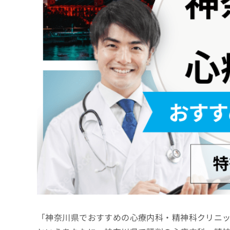
係
ク
者
リ
の
ニ
ッ
方
ク
は
ナ
こ
ビ
ち
に
関
ら
す
る
お
広
広
問
告
告
い
出
代
合
稿
わ
理
の
せ
店
お
は
の
問
こ
い
方
ち
合
ら
は
「神奈川県でおすすめの心療内科・精神科クリニ
わ
こ