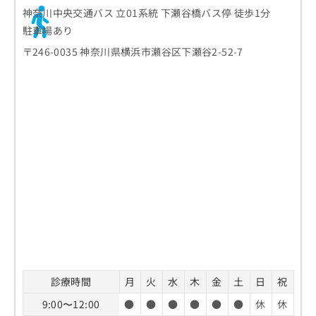
神奈川中央交通バス 立01系統 下瀬谷橋バス停 徒歩1分
駐車場あり
〒246-0035 神奈川県横浜市瀬谷区下瀬谷2-52-7
診療時間
月
火
水
木
金
土
日
祝
9:00〜12:00
●
●
●
●
●
●
休
休