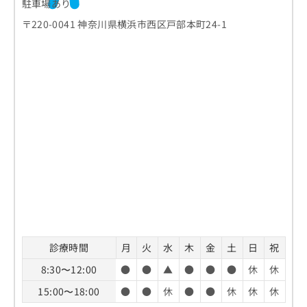
駐車場あり
〒220-0041 神奈川県横浜市西区戸部本町24-1
診療時間
月
火
水
木
金
土
日
祝
8:30〜12:00
●
●
▲
●
●
●
休
休
15:00〜18:00
●
●
休
●
●
休
休
休