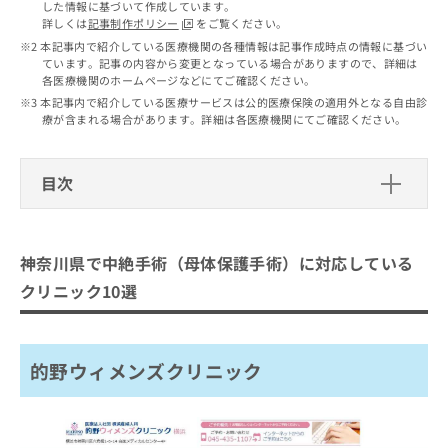
出
した情報に基づいて作成しています。
稿
クリ
資
詳しくは
記事制作ポリシー
をご覧ください。
稿
ニッ
の
料
クナ
の
本記事内で紹介している医療機関の各種情報は記事作成時点の情報に基づい
お
の
ビサ
ています。記事の内容から変更となっている場合がありますので、詳細は
お
問
ご
イト
各医療機関のホームページなどにてご確認ください。
問
い
請
への
本記事内で紹介している医療サービスは公的医療保険の適用外となる自由診
い
合
お問
求
療が含まれる場合があります。詳細は各医療機関にてご確認ください。
合
合せ
わ
は
フォ
わ
せ
こ
ーム
せ
は
ち
とな
目次
は
こ
ら
りま
こ
ち
す。
神奈川県で中絶手術（母体保護手術）
ち
ら
クリ
無
に対応しているクリニック10選
ら
ニッ
料
神奈川県で中絶手術（母体保護手術）に対応している
クの
資
情
的野ウィメンズクリニック
予
クリニック10選
料
報
約・
ハマノ産婦人科
の
症状
拡
のご
ご
充
田渕レディスクリニック
相談
請
の
など
的野ウィメンズクリニック
小川クリニック
求
お
はで
は
申
ワキタ産婦人科
きま
こ
せん
し
小関産婦人科医院
ので
ち
込