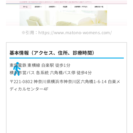
ご了
ら
み
さくらレディースクリニック
承く
は
ださ
仲町台レディースクリニック
こ
無
い。
ち
おとめクリニック横浜
料
ら
情
ショコラウィメンズクリニック
※引用：https://www.matono-womens.com/
報
拡
掲
まとめ：神奈川県で中絶手術（母体保護手術）
充
載
に対応しているクリニック10選
の
基本情報（アクセス、住所、診療時間）
情
お
報
申
の
東急電鉄 東横線 白楽駅 徒歩1分
し
修
横浜市営バス 各系統 六角橋バス停 徒歩4分
込
正
み
〒221-0802 神奈川県横浜市神奈川区六角橋1-6-14 白楽メ
は
は
こ
ディカルセンター4F
こ
ち
ち
ら
ら
そ
の
他
の