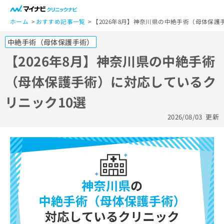
一
般
ホーム
おすすめ記事一覧
【2026年8月】神奈川県の中絶手術（母体保護
ユ
中絶手術（母体保護手術）
ー
ザ
【2026年8月】神奈川県の中絶手術
ー
（母体保護手術）に対応しているク
の
方
リニック10選
は
こ
2026/08/03
更新
ち
ら
医
マ
療
イ
関
ナ
係
ビ
者
ク
の
リ
方
ニ