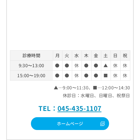
お
問
い
合
わ
せ
は
こ
ち
診療時間
月
火
水
木
金
土
日
祝
ら
9:30〜13:00
●
●
休
●
●
▲
休
休
15:00〜19:00
●
●
休
●
●
■
休
休
▲…9:00〜11:30、■…12:00〜14:30
休診日：水曜日、日曜日、祝祭日
TEL：
045-435-1107
ホームページ