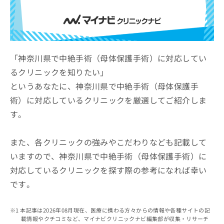
ッ
は
ク
こ
ナ
ち
ビ
ら
に
関
「神奈川県で中絶手術（母体保護手術）に対応してい
広
す
広
るクリニックを知りたい」
告
る
告
代
というあなたに、神奈川県で中絶手術（母体保護手
お
出
理
問
稿
術）に対応しているクリニックを厳選してご紹介しま
店
い
の
す。
合
の
お
わ
方
問
せ
い
は
また、各クリニックの強みやこだわりなども記載して
は
合
こ
いますので、神奈川県で中絶手術（母体保護手術）に
こ
わ
ち
ち
せ
対応しているクリニックを探す際の参考になれば幸い
ら
ら
は
です。
こ
こち
ち
広
らは
広
ら
告
本記事は2026年08月現在、医療に携わる方々からの情報や各種サイトの記
マイ
告
出
載情報やクチコミなど、マイナビクリニックナビ編集部が収集・リサーチ
ナビ