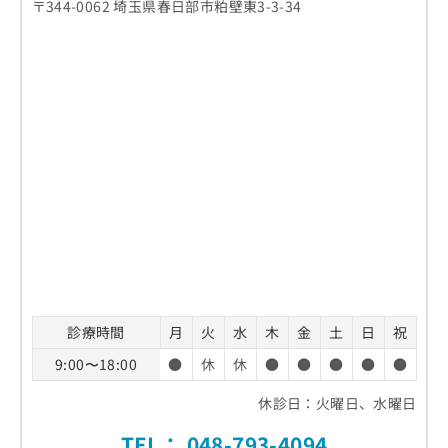
〒344-0062 埼玉県春日部市粕壁東3-3-34
診療時間
月
火
水
木
金
土
日
祝
9:00〜18:00
●
休
休
●
●
●
●
●
休診日：火曜日、水曜日
TEL：
048-793-4094