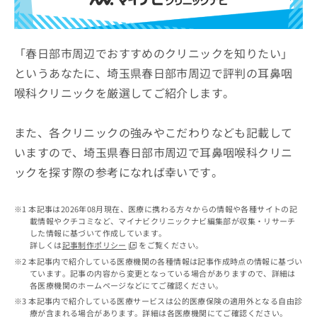
ッ
は
ク
こ
ナ
ち
ビ
「春日部市周辺でおすすめのクリニックを知りたい」
ら
に
というあなたに、埼玉県春日部市周辺で評判の耳鼻咽
関
広
喉科クリニックを厳選してご紹介します。
す
広
告
る
告
代
お
出
また、各クリニックの強みやこだわりなども記載して
理
問
稿
店
い
いますので、埼玉県春日部市周辺で耳鼻咽喉科クリニ
の
合
の
お
ックを探す際の参考になれば幸いです。
わ
方
問
せ
い
は
は
合
本記事は2026年08月現在、医療に携わる方々からの情報や各種サイトの記
こ
こ
わ
載情報やクチコミなど、マイナビクリニックナビ編集部が収集・リサーチ
ち
ち
した情報に基づいて作成しています。
せ
ら
詳しくは
記事制作ポリシー
をご覧ください。
ら
は
本記事内で紹介している医療機関の各種情報は記事作成時点の情報に基づい
こ
ています。記事の内容から変更となっている場合がありますので、詳細は
こち
ち
広
各医療機関のホームページなどにてご確認ください。
らは
広
ら
告
マイ
本記事内で紹介している医療サービスは公的医療保険の適用外となる自由診
告
出
ナビ
療が含まれる場合があります。詳細は各医療機関にてご確認ください。