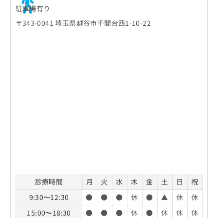
駐車場有り
〒343-0041 埼玉県越谷市千間台西1-10-22
診療時間
月
火
水
木
金
土
日
祝
9:30〜12:30
●
●
●
休
●
▲
休
休
15:00〜18:30
●
●
●
休
●
休
休
休