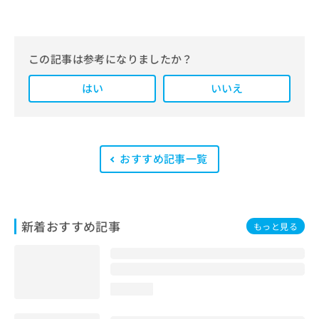
編集部では、地域ごとの医療機関情報
をわかりやすく整理し、最新の公式情
報にもとづいて発信しています。
この記事は参考になりましたか？
また、医療広告ガイドラインに準拠し
はい
た編集体制を整えており、編集部内に
いいえ
は、一般社団法人薬機法医療法規格協
会が実施する「YMAA（薬機法・医療
法適法広告取扱個人認証規格）」講習
を修了したメンバーが複数名在籍して
います。
おすすめ記事一覧
新着おすすめ記事
もっと見る
loading...