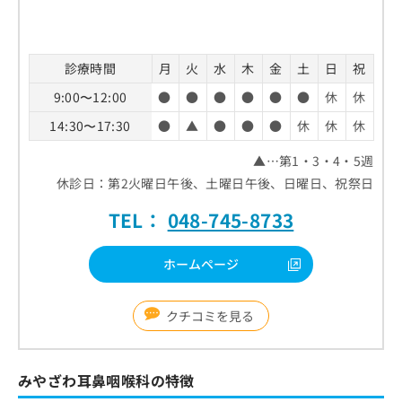
お
問
い
合
診療時間
月
火
水
木
金
土
日
祝
わ
9:00〜12:00
●
●
●
●
●
●
休
休
せ
は
14:30〜17:30
●
▲
●
●
●
休
休
休
こ
ち
▲…第1・3・4・5週
ら
休診日：第2火曜日午後、土曜日午後、日曜日、祝祭日
TEL：
048-745-8733
ホームページ
クチコミを見る
みやざわ耳鼻咽喉科の特徴