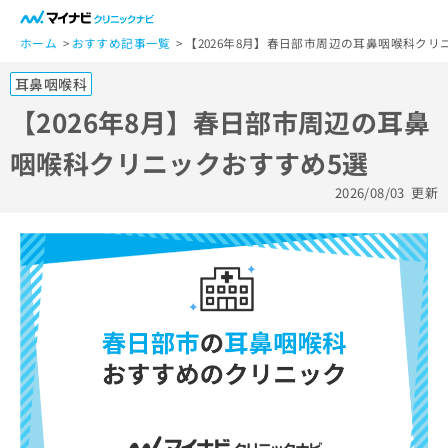
一
般
ホーム
おすすめ記事一覧
【2026年8月】春日部市周辺の耳鼻咽喉科クリ
ユ
耳鼻咽喉科
ー
ザ
【2026年8月】春日部市周辺の耳鼻
ー
咽喉科クリニックおすすめ5選
の
方
2026/08/03
更新
は
こ
ち
ら
医
マ
療
イ
関
ナ
係
ビ
者
ク
の
リ
方
ニ