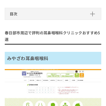
出
稿
クリ
資
稿
ニッ
の
料
クナ
の
お
の
目次
ビサ
お
問
ご
イト
問
い
請
への
春日部市周辺で評判の耳鼻咽喉科クリ
い
合
お問
求
ニックおすすめ5選
合
合せ
わ
は
春日部市周辺で評判の耳鼻咽喉科クリニックおすすめ5
フォ
わ
せ
こ
みやざわ耳鼻咽喉科
ーム
選
せ
は
ち
とな
黄川田クリニック
は
こ
ら
りま
こ
ち
す。
いかわ耳鼻咽喉科医院
ち
ら
クリ
無
みやざわ耳鼻咽喉科
せんげん台大貫耳鼻咽喉科
ら
ニッ
料
クの
まつざわ耳鼻咽喉科
資
情
予
料
報
約・
まとめ：春日部市周辺で評判の耳鼻咽喉科クリ
の
症状
拡
のご
ご
充
ニックおすすめ5選
相談
請
の
など
求
お
はで
は
申
きま
こ
せん
し
ので
ち
込