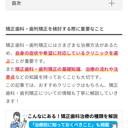
ご了
ら
目次
み
承く
は
ださ
矯正歯科・歯列矯正を検討する際に重要なこと
こ
無
い。
ち
料
ら
葛飾区で評判の矯正歯科治療におすす
情
矯正歯科・歯列矯正を検討する際に重要なこと
報
めの歯科クリニック10選
拡
掲
かなまち矯正歯科クリニック
充
矯正歯科・歯列矯正にはさまざまな治療方法があるた
載
の
情
お花茶屋ハル歯科・矯正歯科クリニック
め、
自身の症状や希望に対応しているクリニックを選
お
報
矯正歯科加藤医院
ぶ
ことが重要です。
申
の
し
修
金町ベル矯正歯科・小児歯科クリニック
また
矯正歯科・歯列矯正の基礎知識
、
治療の流れや注
込
正
意点
などの知識を持っておくことも大切です。
奥戸いろは歯科・矯正歯科クリニック
み
は
は
この記事では、おすすめクリニックはもちろん、矯正
こ
けやき歯科医院 金町
こ
ち
歯科・歯列矯正についての情報も丁寧に解説していき
秋山歯科クリニック
ち
ら
ます！
ら
千代田歯科医院
そ
BLISS歯科・矯正歯科クリニック金町
の
ブロッサムデンタルオフィス
他
の