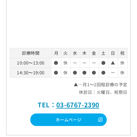
診療時間
月
火
水
木
金
土
日
祝
10:00〜13:00
●
休
ー
ー
ー
●
▲
休
14:30〜19:00
●
休
●
●
●
●
ー
休
▲…月1〜2回程診療の予定
休診日：火曜日、祝祭日
TEL：
03-6767-2390
ホームページ