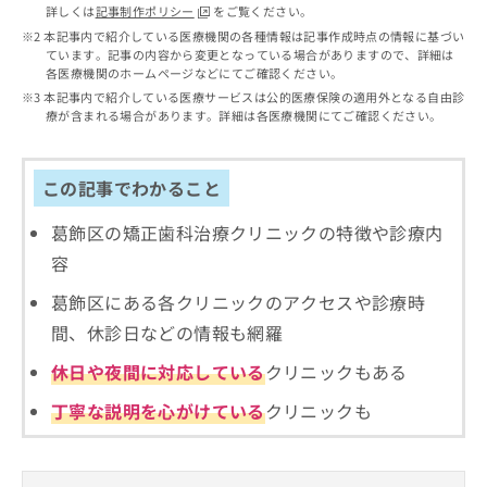
出
稿
クリ
資
詳しくは
記事制作ポリシー
をご覧ください。
稿
ニッ
の
料
本記事内で紹介している医療機関の各種情報は記事作成時点の情報に基づい
クナ
の
お
ています。記事の内容から変更となっている場合がありますので、詳細は
の
ビサ
お
各医療機関のホームページなどにてご確認ください。
問
ご
イト
問
い
本記事内で紹介している医療サービスは公的医療保険の適用外となる自由診
請
への
い
療が含まれる場合があります。詳細は各医療機関にてご確認ください。
合
お問
求
合
合せ
わ
は
フォ
わ
せ
こ
ーム
せ
は
この記事でわかること
ち
とな
は
こ
ら
りま
こ
ち
葛飾区の矯正歯科治療クリニックの特徴や診療内
す。
ち
ら
クリ
無
容
ら
ニッ
料
クの
資
葛飾区にある各クリニックのアクセスや診療時
情
予
料
報
約・
間、休診日などの情報も網羅
の
症状
拡
のご
ご
充
休日や夜間に対応している
クリニックもある
相談
請
の
など
求
丁寧な説明を心がけている
クリニックも
お
はで
は
申
きま
こ
せん
し
ので
ち
込