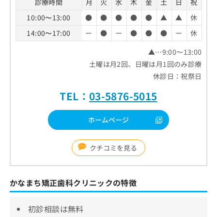
診療時間
月
火
水
木
金
土
日
祝
10:00〜13:00
●
●
●
●
●
▲
▲
休
14:00〜17:00
ー
●
ー
●
●
●
ー
休
▲…9:00～13:00
土曜は月2回、日曜は月1回のみ診療
休診日：祝祭日
TEL：
03-5876-5015
ホームページ
クチコミを見る
かなまち矯正歯科クリニックの特徴
初診相談は無料