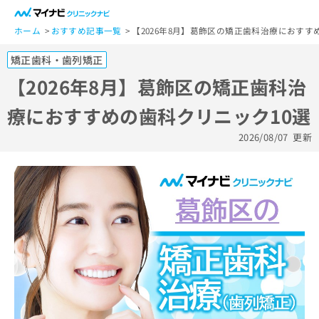
一
般
ホーム
おすすめ記事一覧
【2026年8月】葛飾区の矯正歯科治療におすす
ユ
矯正歯科・歯列矯正
ー
ザ
【2026年8月】葛飾区の矯正歯科治
ー
療におすすめの歯科クリニック10選
の
方
2026/08/07
更新
は
こ
ち
ら
医
マ
療
イ
関
ナ
係
ビ
者
ク
の
リ
方
ニ