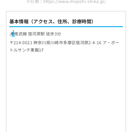
※引用：https://www.miyoshi-shika.jp/
お
問
い
基本情報（アクセス、住所、診療時間）
合
わ
せ
JR南武線 宿河原駅 徒歩3分
は
〒214-0021 神奈川県川崎市多摩区宿河原2-4-16 ア・ボー
こ
トルサンテ東館1F
ち
ら