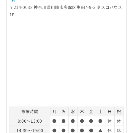
〒214-0038 神奈川県川崎市多摩区生田7-9-3 タスコハウス
1F
診療時間
月
火
水
木
金
土
日
祝
9:00～13:00
●
●
●
●
●
●
休
休
14:30～19:00
●
●
●
●
●
▲
休
休