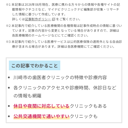
出
稿
クリ
資
本記事は2026年08月現在、医療に携わる方々からの情報や各種サイトの記
稿
ニッ
の
料
載情報やクチコミなど、マイナビクリニックナビ編集部が収集・リサーチ
クナ
の
お
した情報に基づいて作成しています。
の
ビサ
お
詳しくは
記事制作ポリシー
をご覧ください。
問
ご
イト
問
い
本記事内で紹介している医療機関の各種情報は記事作成時点の情報に基づい
請
への
い
ています。記事の内容から変更となっている場合がありますので、詳細は
合
お問
求
各医療機関のホームページなどにてご確認ください。
合
合せ
わ
は
フォ
わ
本記事内で紹介している医療サービスは公的医療保険の適用外となる自由診
せ
こ
ーム
療が含まれる場合があります。詳細は各医療機関にてご確認ください。
せ
は
ち
とな
は
こ
ら
りま
こ
ち
す。
ち
この記事でわかること
ら
クリ
無
ら
ニッ
料
クの
川崎市の歯医者クリニックの特徴や診療内容
資
情
予
料
報
約・
各クリニックのアクセスや診療時間、休診日など
の
症状
拡
のご
の情報も網羅
ご
充
相談
請
の
など
休日や夜間に対応している
クリニックもある
求
お
はで
は
申
きま
公共交通機関で通いやすい
クリニックも
こ
せん
し
ので
ち
込