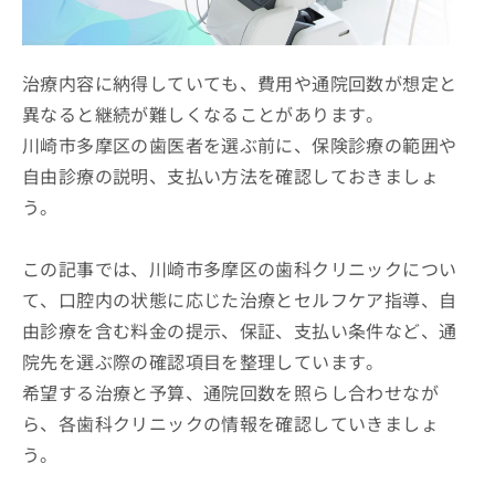
ッ
は
ク
こ
ナ
ち
ビ
治療内容に納得していても、費用や通院回数が想定と
ら
に
異なると継続が難しくなることがあります。
関
広
川崎市多摩区の歯医者を選ぶ前に、保険診療の範囲や
す
広
告
る
告
自由診療の説明、支払い方法を確認しておきましょ
代
お
出
う。
理
問
稿
店
い
の
合
の
お
この記事では、川崎市多摩区の歯科クリニックについ
わ
方
問
て、口腔内の状態に応じた治療とセルフケア指導、自
せ
い
は
は
合
由診療を含む料金の提示、保証、支払い条件など、通
こ
こ
わ
ち
院先を選ぶ際の確認項目を整理しています。
ち
せ
ら
ら
希望する治療と予算、通院回数を照らし合わせなが
は
こ
ら、各歯科クリニックの情報を確認していきましょ
こち
ち
広
らは
う。
広
ら
告
マイ
告
出
ナビ