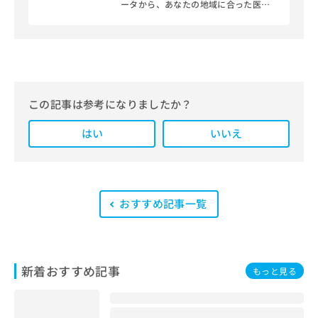
ータから、あなたの地域に合った医療
機関を見つけられる、クリニック検索
＆医療情報サイト「マイナビクリニッ
クナビ」。
編集部では、地域ごとの医療機関情報
をわかりやすく整理し、最新の公式情
報にもとづいて発信しています。
この記事は参考になりましたか？
また、医療広告ガイドラインに準拠し
はい
た編集体制を整えており、編集部内に
いいえ
は、一般社団法人薬機法医療法規格協
会が実施する「YMAA（薬機法・医療
法適法広告取扱個人認証規格）」講習
を修了したメンバーが複数名在籍して
います。
おすすめ記事一覧
新着おすすめ記事
もっと見る