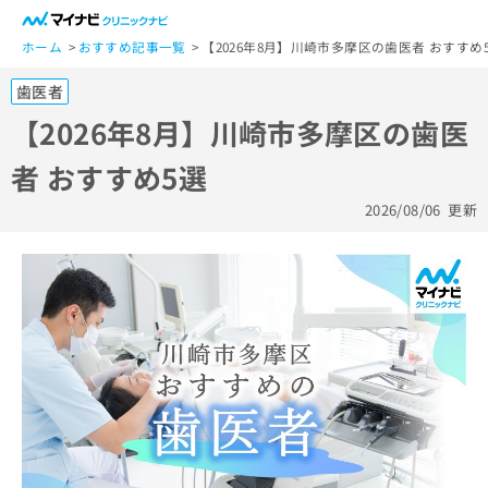
一
般
ホーム
おすすめ記事一覧
【2026年8月】川崎市多摩区の歯医者 おすすめ
ユ
歯医者
ー
ザ
【2026年8月】川崎市多摩区の歯医
ー
者 おすすめ5選
の
方
2026/08/06
更新
は
こ
ち
ら
医
マ
療
イ
関
ナ
係
ビ
者
ク
の
リ
方
ニ