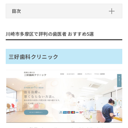
ご了
ら
み
承く
は
目次
ださ
こ
無
い。
ち
料
川崎市多摩区で評判の歯医者 おすすめ
ら
情
5選
報
川崎市多摩区で評判の歯医者 おすすめ5選
拡
三好歯科クリニック
掲
充
載
登戸グリーン歯科・矯正歯科
の
情
お
三好歯科クリニック
GOGO歯科クリニック
報
申
の
生田駅前歯科クリニック
し
修
込
ヤガサキ歯科医院
正
み
は
は
まとめ：川崎市多摩区で評判の歯医者 おすす
こ
こ
ち
め5選
ち
ら
ら
そ
の
他
の