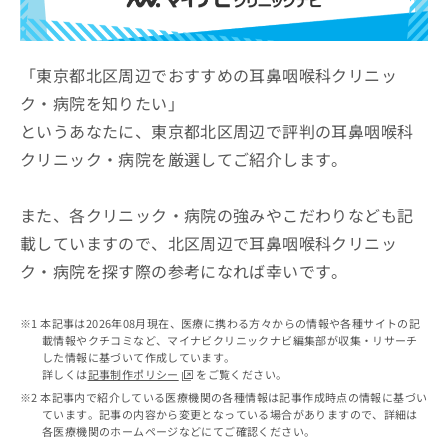
ッ
は
ク
こ
ナ
ち
ビ
「東京都北区周辺でおすすめの耳鼻咽喉科クリニッ
ら
に
ク・病院を知りたい」
関
広
というあなたに、東京都北区周辺で評判の耳鼻咽喉科
す
広
告
る
告
クリニック・病院を厳選してご紹介します。
代
お
出
理
問
稿
店
い
また、各クリニック・病院の強みやこだわりなども記
の
合
の
お
載していますので、北区周辺で耳鼻咽喉科クリニッ
わ
方
問
ク・病院を探す際の参考になれば幸いです。
せ
い
は
は
合
こ
こ
わ
ち
本記事は2026年08月現在、医療に携わる方々からの情報や各種サイトの記
ち
せ
ら
載情報やクチコミなど、マイナビクリニックナビ編集部が収集・リサーチ
ら
は
した情報に基づいて作成しています。
こ
詳しくは
記事制作ポリシー
をご覧ください。
こち
ち
広
本記事内で紹介している医療機関の各種情報は記事作成時点の情報に基づい
らは
広
ら
ています。記事の内容から変更となっている場合がありますので、詳細は
告
マイ
各医療機関のホームページなどにてご確認ください。
告
出
ナビ