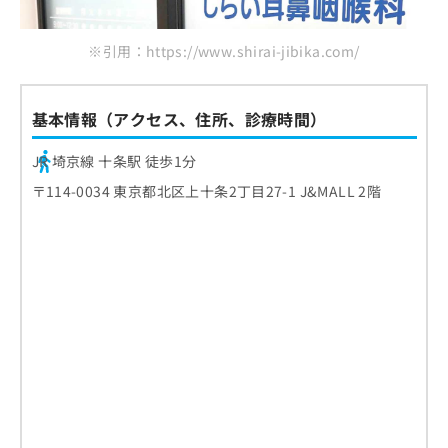
ご了
かのう耳鼻咽喉科クリニック
ら
み
承く
は
ださ
まとめ：北区周辺で評判の耳鼻咽喉科クリニッ
こ
※引用：https://www.shirai-jibika.com/
無
い。
ク・病院おすすめ10選
ち
料
ら
情
報
基本情報（アクセス、住所、診療時間）
拡
掲
充
載
JR 埼京線 十条駅 徒歩1分
の
情
〒114-0034 東京都北区上十条2丁目27-1 J&MALL 2階
お
報
申
の
し
修
込
正
み
は
は
こ
こ
ち
ち
ら
ら
そ
の
他
の