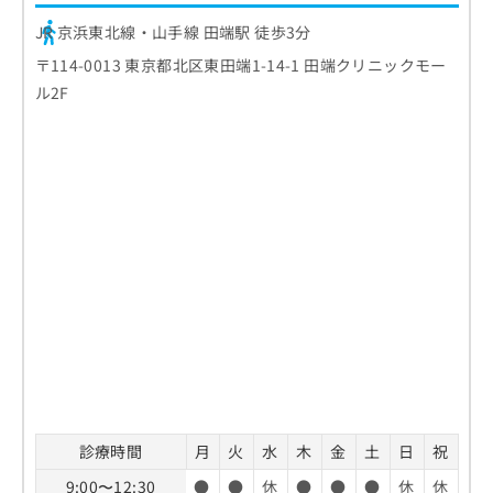
JR 京浜東北線・山手線 田端駅 徒歩3分
〒114-0013 東京都北区東田端1-14-1 田端クリニックモー
ル2F
診療時間
月
火
水
木
金
土
日
祝
9:00〜12:30
●
●
休
●
●
●
休
休