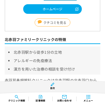
ホームページ
クチコミを見る
北赤羽ファミリークリニックの特徴
北赤羽駅から徒歩1分の立地
アレルギーの免疫療法
漢方を用いた治療の相談を受け付け
赤羽耳鼻咽喉科クリニックは北赤羽駅の北赤羽口から
徒歩1分の場所にあるクリニックです。
目次
祝祭日を除く土曜日にも診療時間が設けられている
他、Web上で当日の仮受付が可能です。
クリニック
検索
記事検索
お問い合わせ
メニュー