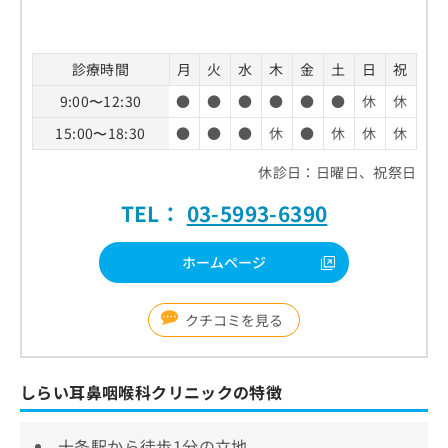
お
問
い
診療時間
月
火
水
木
金
土
日
祝
合
わ
9:00〜12:30
●
●
●
●
●
●
休
休
せ
15:00〜18:30
●
●
●
休
●
休
休
休
は
こ
休診日：日曜日、祝祭日
ち
ら
TEL：
03-5993-6390
ホームページ
クチコミを見る
しらい耳鼻咽喉科クリニックの特徴
十条駅から徒歩1分の立地