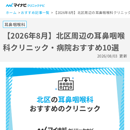
一
般
ホーム
おすすめ記事一覧
【2026年8月】北区周辺の耳鼻咽喉科クリニッ
ユ
耳鼻咽喉科
ー
ザ
【2026年8月】北区周辺の耳鼻咽喉
ー
科クリニック・病院おすすめ10選
の
方
2026/08/03
更新
は
こ
ち
ら
医
マ
療
イ
関
ナ
係
ビ
者
ク
の
リ
方
ニ