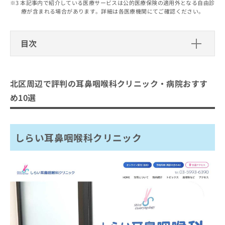
出
本記事内で紹介している医療サービスは公的医療保険の適用外となる自由診
稿
クリ
資
療が含まれる場合があります。詳細は各医療機関にてご確認ください。
稿
ニッ
の
料
クナ
の
お
の
ビサ
お
問
ご
イト
目次
問
い
請
への
い
合
お問
求
北区周辺で評判の耳鼻咽喉科クリニッ
合
合せ
わ
は
フォ
わ
ク・病院おすすめ10選
せ
こ
ーム
北区周辺で評判の耳鼻咽喉科クリニック・病院おすす
せ
は
ち
とな
しらい耳鼻咽喉科クリニック
は
こ
ら
め10選
りま
こ
ち
王子くろこ耳鼻咽喉科
す。
ち
ら
クリ
無
耳鼻咽喉科ともえクリニック
ら
ニッ
料
クの
しらい耳鼻咽喉科クリニック
中村耳鼻咽喉科クリニック
資
情
予
料
報
約・
いいだ耳鼻咽喉科
の
症状
拡
のご
わたなべ耳鼻咽喉科
ご
充
相談
請
の
北赤羽ファミリークリニック
など
求
お
はで
赤羽耳鼻咽喉科クリニック
は
申
きま
こ
せん
し
花と森の東京病院
ので
ち
込