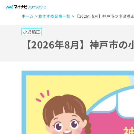
一
ホーム
おすすめ記事一覧
【2026年8月】神戸市の小児矯
般
ユ
小児矯正
ー
ザ
【2026年8月】神戸市
ー
の
方
は
こ
ち
ら
医
マ
療
イ
ナ
関
ビ