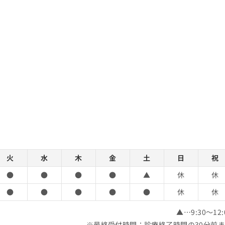
火
水
木
金
土
日
祝
●
●
●
●
▲
休
休
●
●
●
●
●
休
休
▲…9:30～12:
※最終受付時間：診療終了時間の30分前