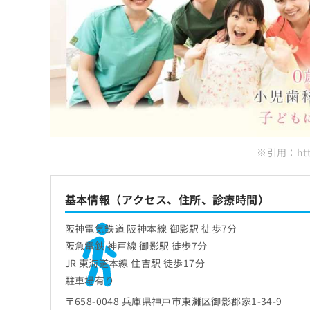
ち
み
ら
は
こ
ち
そ
ら
の
他
の
お
問
い
※引用：http
合
わ
せ
基本情報（アクセス、住所、診療時間）
は
こ
阪神電気鉄道 阪神本線 御影駅 徒歩7分
ち
ら
阪急電鉄 神戸線 御影駅 徒歩7分
JR 東海道本線 住吉駅 徒歩17分
駐車場有り
〒658-0048 兵庫県神戸市東灘区御影郡家1-34-9