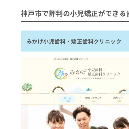
拡
資
きま
みかげ小児歯科・矯正歯科クリニック
充
料
せん
神戸市で評判の小児矯正ができる
の
三宮・元町 おとなこども KOTA歯科・矯正
ので
の
ご了
お
ご
神戸灘駅前歯科
承く
申
請
ださ
し
三宮ソレイユ歯科・矯正歯科
求
い。
込
は
みかげ小児歯科・矯正歯科クリニック
ママとこどものはいしゃさん 神戸甲南山手
み
こ
は
神戸・三宮 ヨシダファミリー歯科・矯正歯
ち
こ
ら
にい歯科・矯正歯科
ち
ら
吉田矯正歯科クリニック
無
大塚矯正歯科
料
掲
情
たつの矯正歯科クリニック
載
報
情
拡
まとめ：神戸市で評判の小児矯正ができる歯
報
充
の
の
修
お
正
申
は
し
こ
込