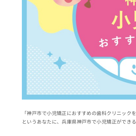
係
ク
者
リ
の
ニ
ッ
方
ク
は
ナ
こ
ビ
ち
に
関
ら
す
る
お
広
広
問
告
告
い
出
代
合
稿
わ
理
の
せ
店
お
は
「神戸市で小児矯正におすすめの歯科クリニック
の
問
こ
い
方
ち
というあなたに、兵庫県神戸市で小児矯正ができ
合
ら
は
わ
こ