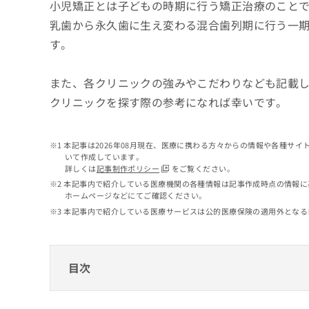
せ
こち
小児矯正とは子どもの時期に行う矯正治療のこと
ち
らは
は
乳歯から永久歯に生え変わる混合歯列期に行う一期
マイ
こ
ら
ナビ
す。
ち
クリ
ら
ニッ
クナ
また、各クリニックの強みやこだわりなども記載
広
ビサ
広
資
イト
告
クリニックを探す際の参考になれば幸いです。
告
への
料
出
出
お問
の
稿
合せ
稿
ご
の
フォ
本記事は2026年08月現在、医療に携わる方々からの情報や各種サ
の
請
お
ーム
いて作成しています。
お
求
問
とな
詳しくは
記事制作ポリシー
をご覧ください。
問
りま
は
い
本記事内で紹介している医療機関の各種情報は記事作成時点の情報に
い
す。
こ
合
ホームページなどにてご確認ください。
合
クリ
ち
わ
本記事内で紹介している医療サービスは公的医療保険の適用外となる
ニッ
わ
ら
せ
クの
せ
は
予
は
約・
こ
こ
無
症状
ち
目次
ち
のご
料
ら
相談
ら
情
など
神戸市で評判の小児矯正ができる歯科クリニ
報
はで