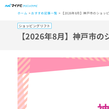
一
ホーム
おすすめ記事一覧
【2026年8月】神戸市のショ
般
ユ
ショッピングリフト
ー
ザ
【2026年8月】神戸市
ー
の
方
は
こ
ち
ら
医
マ
療
イ
ナ
関
ビ