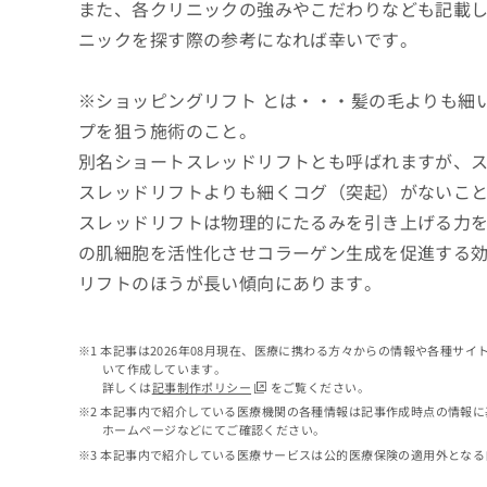
せ
こち
また、各クリニックの強みやこだわりなども記載
ち
らは
は
ニックを探す際の参考になれば幸いです。
マイ
こ
ら
ナビ
ち
クリ
ら
※ショッピングリフト とは・・・髪の毛よりも細
ニッ
クナ
プを狙う施術のこと。
広
ビサ
広
資
イト
告
別名ショートスレッドリフトとも呼ばれますが、
告
への
料
出
スレッドリフトよりも細くコグ（突起）がないこ
出
お問
の
稿
合せ
稿
ご
スレッドリフトは物理的にたるみを引き上げる力
の
フォ
の
請
お
ーム
の肌細胞を活性化させコラーゲン生成を促進する
お
求
問
とな
問
リフトのほうが長い傾向にあります。
りま
は
い
い
す。
こ
合
合
クリ
ち
わ
ニッ
わ
ら
せ
本記事は2026年08月現在、医療に携わる方々からの情報や各種サ
クの
せ
いて作成しています。
は
予
は
詳しくは
記事制作ポリシー
をご覧ください。
約・
こ
こ
無
症状
本記事内で紹介している医療機関の各種情報は記事作成時点の情報に
ち
ち
のご
料
ホームページなどにてご確認ください。
ら
相談
ら
情
本記事内で紹介している医療サービスは公的医療保険の適用外となる
など
報
はで