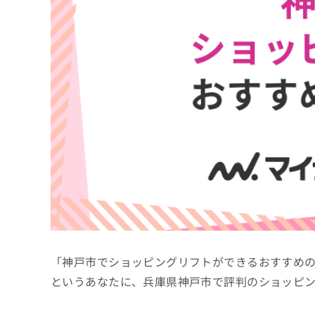
係
ク
者
リ
の
ニ
ッ
方
ク
は
ナ
こ
ビ
ち
に
関
ら
す
る
お
広
広
問
告
告
い
出
代
合
稿
わ
理
の
せ
店
お
は
「神戸市でショッピングリフトができるおすすめ
の
問
こ
い
方
ち
というあなたに、兵庫県神戸市で評判のショッピ
合
ら
は
わ
こ