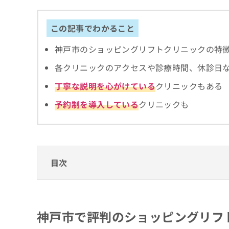
拡
資
きま
充
料
せん
の
ので
の
この記事でわかること
ご了
お
ご
承く
申
請
神戸市のショッピングリフトクリニックの特
ださ
し
求
い。
込
各クリニックのアクセスや診療時間、休診日
は
み
こ
丁寧な説明を心がけている
クリニックもある
は
ち
こ
ら
予約制を導入している
クリニックも
ち
ら
無
料
掲
情
載
報
目次
情
拡
報
充
神戸市で評判のショッピングリフトにおすす
の
の
修
お
よつば会クリニック 神戸・ハーバーランド
正
申
神戸市で評判のショッピングリフ
は
し
Olino美容外科・美容皮膚科
こ
込