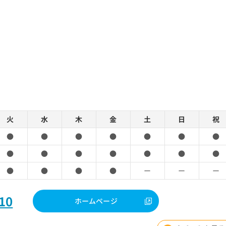
火
水
木
金
土
日
祝
●
●
●
●
●
●
●
●
●
●
●
●
●
●
●
●
●
●
ー
ー
ー
10
ホームページ