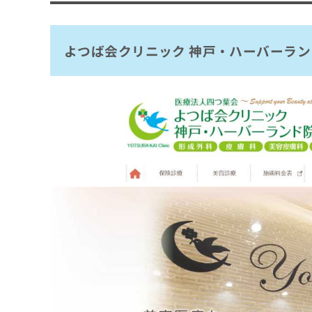
BAO CLINIC 神戸院
ち
み
ら
は
ソノクリニック 神戸院
こ
よつば会クリニック 神戸・ハーバーラン
杉本美容形成外科
ち
そ
ら
まとめ：神戸市で評判のショッピングリフト
の
他
の
お
問
い
合
わ
せ
は
こ
ち
ら