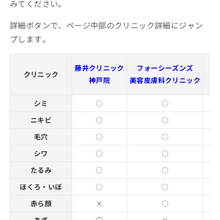
みてください。
詳細ボタンで、ページ中部のクリニック詳細にジャン
プします。
藤井クリニック
フォーシーズンズ
クリニック
神戸院
美容皮膚科クリニック
ク
シミ
○
○
ニキビ
○
○
毛穴
○
○
シワ
○
○
たるみ
○
○
ほくろ・いぼ
○
○
赤ら顔
×
○
あざ
◯
×