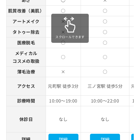
肌質改善（美肌）
○
○
アートメイク
×
○
タトゥー除去
×
○
スクロールできます
医療脱毛
○
○
メディカル
○
○
コスメの取扱
薄毛治療
×
○
アクセス
元町駅 徒歩3分
三ノ宮駅 徒歩5分
元町
診療時間
10:00～19:00
10:00～22:00
11:
休診日
なし
なし
詳細
詳細
詳細