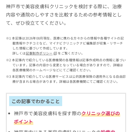
出
稿
クリ
資
神戸市で美容皮膚科クリニックを検討する際に、治療
稿
ニッ
の
料
クナ
の
内容や通院のしやすさを比較するための参考情報とし
お
の
ビサ
お
問
ご
て、ぜひ役立ててください。
イト
問
い
請
への
い
合
お問
求
合
合せ
わ
本記事は2026年08月現在、医療に携わる方々からの情報や各種サイトの記
は
フォ
わ
載情報やクチコミなど、マイナビクリニックナビ編集部が収集・リサーチ
せ
こ
ーム
した情報に基づいて作成しています。
せ
は
ち
とな
詳しくは
記事制作ポリシー
をご覧ください。
は
こ
ら
りま
本記事内で紹介している医療機関の各種情報は記事作成時点の情報に基づい
こ
ち
す。
ています。記事の内容から変更となっている場合がありますので、詳細は
ち
ら
クリ
無
各医療機関のホームページなどにてご確認ください。
ら
ニッ
料
本記事内で紹介している医療サービスは公的医療保険の適用外となる自由診
クの
資
情
療が含まれる場合があります。詳細は各医療機関にてご確認ください。
予
料
報
約・
の
症状
拡
のご
ご
充
この記事でわかること
相談
請
の
など
求
お
神戸市で美容皮膚科を探す際の
クリニック選びの
はで
は
申
きま
ポイント
こ
せん
し
ので
ち
込