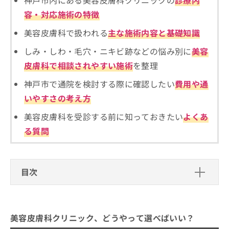
神戸市内にある美容皮膚科クリニックの
診療内
ご了
ら
み
承く
容・対応施術の特徴
は
ださ
こ
無
い。
美容皮膚科で扱われる
主な施術内容と基礎知識
ち
料
ら
情
しみ・しわ・毛穴・ニキビ跡などの悩み別に
美容
報
皮膚科で相談されやすい施術
を整理
拡
掲
充
載
神戸市で通院を検討する際に確認したい
費用や通
の
情
いやすさの考え方
お
報
申
の
美容皮膚科を受診する前に知っておきたい
よくあ
し
修
込
る質問
正
み
は
は
こ
こ
ち
ち
目次
ら
ら
美容皮膚科クリニック、どうやって選べばい
そ
い？
の
他
美容皮膚科クリニック、どうやって選べばいい？
美容皮膚科クリニックを選ぶ際にチェックする
の