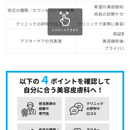
希望の美容施術を
術式の種類／カウンセリングの有無
術前の診察やカウ
クリニックの評判や口コミ
クリニックで実際に美容施
スクロールできます
保証制度
アフターケアの充実度
美容施術後の
プライバシー