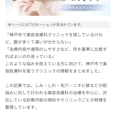
ッ
は
ク
こ
ナ
ち
ビ
ら
に
本ページにはプロモーションが含まれています。
関
広
す
「神戸市で美容皮膚科クリニックを探しているけれ
広
告
る
告
ど、数が多くて違いが分からない」
代
お
出
「治療内容や通院のしやすさなど、何を基準に比較す
理
問
稿
店
い
の
ればよいのか迷っている」
合
の
お
このような悩みを抱えている方に向けて、神戸市で美
わ
方
問
せ
容皮膚科を扱うクリニックの情報をまとめました。
い
は
は
合
こ
こ
わ
ち
この記事では、しみ・しわ・毛穴・ニキビ跡などの肌
ち
せ
ら
ら
は
悩みに対して行われる美容皮膚科の治療を中心に、対
こ
応している診療内容の傾向やクリニックごとの特徴を
こち
ち
広
らは
整理しています。
広
ら
告
マイ
告
出
ナビ