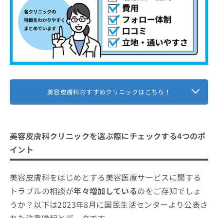
うえの皮フ科
【美容皮膚科の基礎知識】これを知ってから美
容皮膚科の受診を検討しよう！
肌悩み別！美容皮膚科で受けられる5つ
の施術
1．ボトックス注射
美容皮膚科に関するよくある質問5選！
美容皮膚科おすすめクリニックはこちら！
2．ディープフェイシャルフィラー
まとめ：神戸市で評判の美容皮膚科クリニック
3．ケミカルピーリング
おすすめ10選
4．レーザーフェイシャル
美容皮膚科クリニックを選ぶ際にチェックする4つのポ
5．超音波治療
イント
美容皮膚科をはじめとする美容医療サービスに関する
トラブルの相談が
年々増加している
のをご存知でしょ
うか？以下は2023年8月に国民生活センターより公表さ