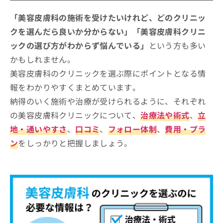
お
4つのポイント
「美容皮膚科の施術を受けたいけれど、どのクリニッ
問
い
【比較表】神戸市の美容皮膚科におす
クを選んだら良いか分からない」「美容皮膚科クリニ
合
すめのクリニック11院
ックの選び方がわからず悩んでいる」
という方も多い
わ
せ
そもそも美容皮膚科の施術って？メジャーな美容
かもしれません。
神戸市で評判の美容皮膚科クリニック
は
施術5選！
美容皮膚科のクリニックを選ぶ際にポイントとなる情
おすすめ10選
こ
報をわかりやすくまとめています。
ち
藤井クリニック 神戸院
ら
納得のいく施術や治療が受けられるように、それぞれ
フォーシーズンズ美容皮膚科クリニック
の美容皮膚科クリニックについて、
治療法や術式
、
立
神戸ゆりクリニック
地・通いやすさ
、
口コミ
、
フォロー体制
、
費用・プラ
西記念 神戸アカデミアクリニック
ン
をしっかりと把握しましょう。
KOBE皮膚科クリニック 神戸東灘院
LIKI CLINIC KOBE
ソノクリニック神戸院
あけみ皮フ科クリニック
ゆみ美容皮膚科クリニック