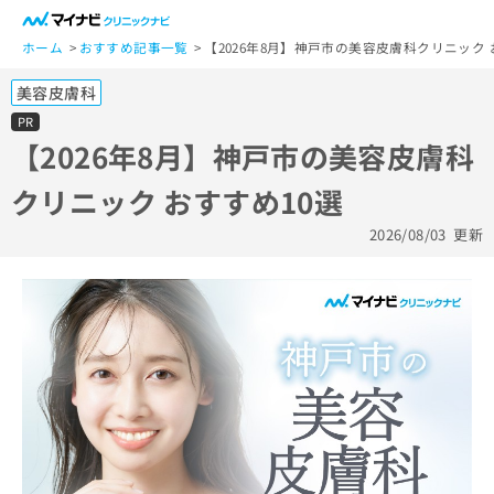
一
般
ホーム
おすすめ記事一覧
【2026年8月】神戸市の美容皮膚科クリニック 
ユ
美容皮膚科
ー
ザ
PR
ー
【2026年8月】神戸市の美容皮膚科
の
クリニック おすすめ10選
方
は
2026/08/03
更新
こ
ち
ら
医
マ
療
イ
関
ナ
係
ビ
者
ク
の
リ
方
ニ