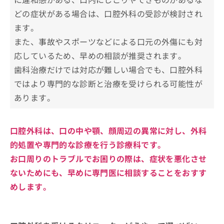
親知らずの抜歯
口腔外科についてのよくある質問10選！
どの症状がある場合は、口腔外科の受診が検討され
顎関節症
ます。
まとめ：神戸市で評判の口腔外科クリニックお
口腔内の腫瘍やできもの
すすめ10選
また、事故やスポーツなどによる口元の外傷にも対
口腔粘膜疾患
応しているため、早めの相談が推奨されます。
歯の外傷・顎の骨折
歯科治療だけでは対応が難しい場合でも、口腔外科
のう胞（嚢胞）摘出
ではより専門的な診断と治療を受けられる可能性が
舌や頬の痛み・違和感
あります。
歯の移植・再植
唾液腺の異常
口腔外科は、口の中や顎、顔周辺の異常に対し、外科
インプラントの術前診断
的処置や専門的な診療を行う診療科です。
お口周りのトラブルでお困りの際は、症状を悪化させ
ないためにも、早めに専門医に相談することをおすす
めします。