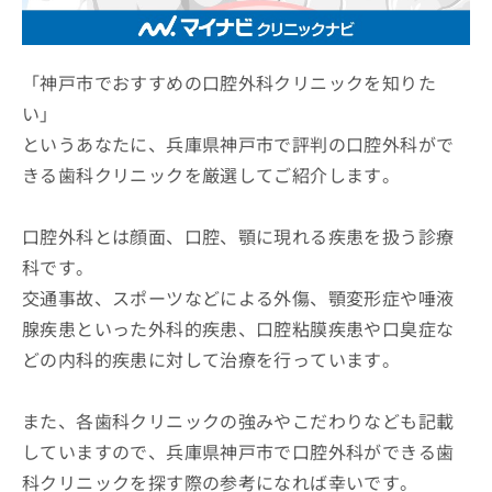
ッ
は
ク
こ
ナ
ち
ビ
「神戸市でおすすめの口腔外科クリニックを知りた
ら
に
い」
関
広
というあなたに、兵庫県神戸市で評判の口腔外科がで
す
広
告
る
告
きる歯科クリニックを厳選してご紹介します。
代
お
出
理
問
稿
店
い
口腔外科とは顔面、口腔、顎に現れる疾患を扱う診療
の
合
の
お
科です。
わ
方
問
交通事故、スポーツなどによる外傷、顎変形症や唾液
せ
い
は
は
合
腺疾患といった外科的疾患、口腔粘膜疾患や口臭症な
こ
こ
わ
ち
どの内科的疾患に対して治療を行っています。
ち
せ
ら
ら
は
こ
また、各歯科クリニックの強みやこだわりなども記載
こち
ち
広
らは
していますので、兵庫県神戸市で口腔外科ができる歯
広
ら
告
マイ
告
出
科クリニックを探す際の参考になれば幸いです。
ナビ