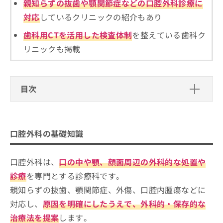
ご了
親知らずの抜歯や顎関節症などの口腔外科診療に
ら
み
承く
は
対応
しているクリニックの紹介もあり
ださ
こ
無
い。
歯科用CTを活用した検査体制
を整えている歯科ク
ち
料
ら
情
リニックも掲載
報
拡
掲
充
載
の
情
目次
お
報
申
の
口腔外科の基礎知識
し
修
口腔外科では何をするの？
込
正
口腔外科を受けるクリニック、どうやって選べ
口腔外科の基礎知識
み
は
口腔外科を受診する目安
ばいい？
は
こ
こ
ち
口腔外科は、
口の中や顎、顔面周辺の外科的な処置や
口腔外科クリニックを選ぶ際にチェッ
ち
ら
クする4つのポイント
診療
を専門とする診療科です。
ら
親知らずの抜歯、顎関節症、外傷、口腔内腫瘍などに
そ
そもそも口腔外科ってなに？口腔外科のわかりや
神戸市で評判の口腔外科クリニックお
の
すい紹介もあり！
対応し、
原因を明確にしたうえで、外科的・保存的な
すすめ10選
他
治療法を提案
します。
の