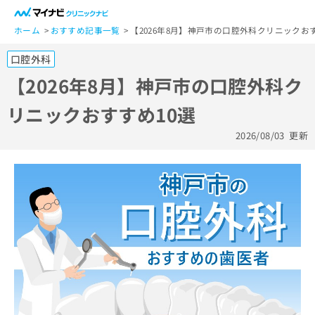
一
般
ホーム
おすすめ記事一覧
【2026年8月】神戸市の口腔外科クリニックおす
ユ
口腔外科
ー
ザ
【2026年8月】神戸市の口腔外科ク
ー
リニックおすすめ10選
の
方
2026/08/03
更新
は
こ
ち
ら
医
マ
療
イ
関
ナ
係
ビ
者
ク
の
リ
方
ニ