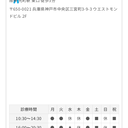
阪神 元町駅 東口 徒歩3分
〒650-0021 兵庫県神戸市中央区三宮町3-9-3 ウエストモン
ドビル 2F
診療時間
月
火
水
木
金
土
日
祝
10:30〜14:30
●
●
休
休
●
■
休
■
16:00〜20:30
●
●
▲
休
●
■
休
■