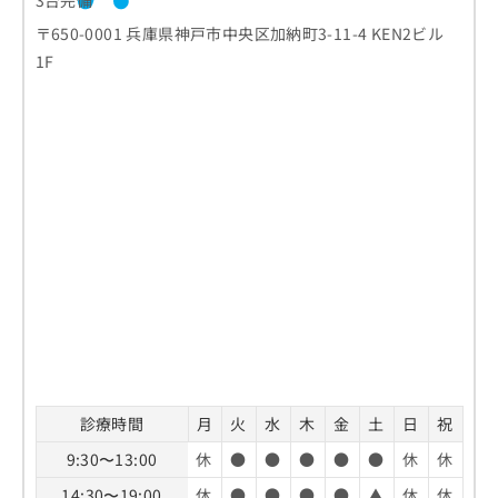
3台完備
〒650-0001 兵庫県神戸市中央区加納町3-11-4 KEN2ビル
1F
診療時間
月
火
水
木
金
土
日
祝
9:30〜13:00
休
●
●
●
●
●
休
休
14:30〜19:00
休
●
●
●
●
▲
休
休