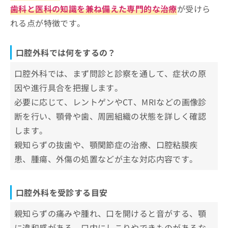
しょうげん歯科医院
お
歯科と医科の知識を兼ね備えた専門的な治療
が受けら
杉デンタルクリニック
問
れる点が特徴です。
い
みきデンタルクリニック
合
ほそかわ歯科クリニック
わ
口腔外科では何をするの？
せ
まつお六甲歯科クリニック
は
口腔外科では、まず問診と診察を通して、症状の原
森岡歯科口腔外科
こ
因や進行具合を把握します。
ち
三宮アップル歯科
ら
必要に応じて、レントゲンやCT、MRIなどの画像診
中村歯科医院
断を行い、顎骨や歯、周囲組織の状態を詳しく確認
よしい歯科口腔外科
します。
竹内じゅんぺー歯科
親知らずの抜歯や、顎関節症の治療、口腔粘膜疾
患、腫瘍、外傷の処置などが主な対応内容です。
【口腔外科の基礎知識】これを知ってから口腔
外科の受診を検討しよう！
口腔外科を受診する目安
口腔外科と歯医者（歯科）の違い
口腔外科と歯科、それぞれで対応する内容の違い
親知らずの痛みや腫れ、口を開けると音がする、顎
口腔外科で対応される疾患や処置の例
どちらを受診すべきか迷ったときの判断基準
に違和感がある、口内にしこりやできものがあるな