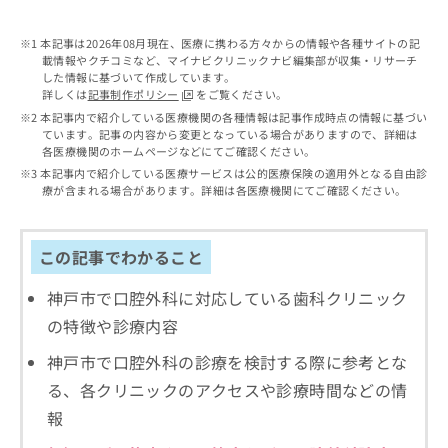
出
稿
クリ
資
稿
ニッ
の
料
クナ
本記事は2026年08月現在、医療に携わる方々からの情報や各種サイトの記
の
お
の
ビサ
載情報やクチコミなど、マイナビクリニックナビ編集部が収集・リサーチ
お
問
ご
イト
した情報に基づいて作成しています。
問
い
請
への
詳しくは
記事制作ポリシー
をご覧ください。
い
合
お問
求
本記事内で紹介している医療機関の各種情報は記事作成時点の情報に基づい
合
合せ
わ
は
ています。記事の内容から変更となっている場合がありますので、詳細は
フォ
わ
せ
こ
各医療機関のホームページなどにてご確認ください。
ーム
せ
は
ち
本記事内で紹介している医療サービスは公的医療保険の適用外となる自由診
とな
は
こ
ら
療が含まれる場合があります。詳細は各医療機関にてご確認ください。
りま
こ
ち
す。
ち
ら
クリ
無
ら
ニッ
この記事でわかること
料
クの
資
情
予
料
神戸市で口腔外科に対応している歯科クリニック
報
約・
の
症状
拡
の特徴や診療内容
のご
ご
充
相談
請
の
神戸市で口腔外科の診療を検討する際に参考とな
など
求
お
はで
る、各クリニックのアクセスや診療時間などの情
は
申
きま
こ
報
せん
し
ので
ち
込