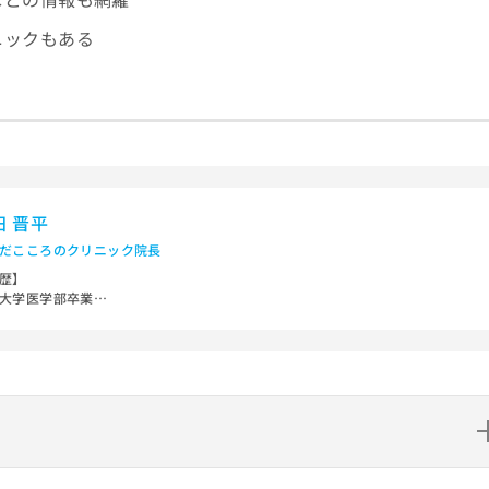
ニックもある
田 晋平
だこころのクリニック院長
歴】
大学医学部卒業
医科大学附属病院勤務
法人杏和会阪南病院勤務
行政法人国立病院機構大阪南医療センター非常勤医師
医療法人清恵会清恵会第二医療専門学院非常勤講師
市西区区役所「障害支援区分」審査会議座長
格】
労働省 精神保健指定医／日本精神神経学会 精神科専門医／日本精神神経学会 精
専門医制度指導医／日本医師会認定 産業医／日本医師会認定 健康スポーツ医
？