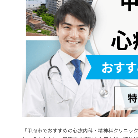
係
ク
者
リ
の
ニ
ッ
方
ク
は
ナ
こ
ビ
ち
に
関
ら
す
る
お
広
広
問
告
告
い
出
代
合
稿
わ
理
の
せ
店
お
は
の
問
こ
い
方
ち
合
ら
は
「甲府市でおすすめの心療内科・精神科クリニッ
わ
こ