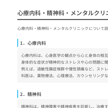
ち
み
1．心療内科
自分に合った心療内科・精神科クリニックの
ら
は
心療内科・精神科・メンタルクリ
2．精神科
こ
担当医制度を導入していること
甲府市で評判の心療内科・精神科クリニック
ち
3．メンタルクリニック
そ
資格を保有する医師がいること
ら
藤原医院
の
心療内科・精神科・メンタルクリニックについて
自立支援医療指定機関であること
他
甲府向町こころのクリニック
の
通いやすい立地・診療時間であること
あとべ心のクリニック
お
1．心療内科
そもそも心療内科・精神科を受診する目安
問
あさなぎクリニック
い
心療内科は、心身医学の観点から心と身体の相
山角病院
合
わ
身体的な症状が精神的なストレスや心の問題に
いやしのメンタルクリニック緑が丘
せ
例えば、過敏性腸症候群や慢性頭痛など、スト
オリーブクリニック
は
科医は、薬物療法、心理療法、カウンセリング
こ
HANAZONOホスピタル
ち
住吉病院
ら
小澤こころのクリニック
2．精神科
【心療内科の基礎知識】これを知ってから心
精神科は、精神障害や精神疾患を診断し、治療