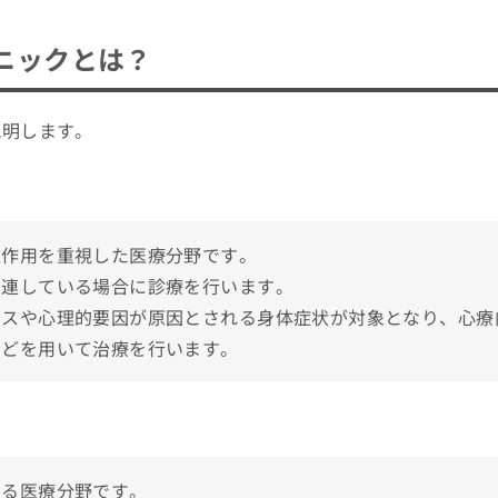
選び方4つのポイント
ニックとは？
・病院おすすめ10選
説明します。
って？受診すべきサインや症状を解説！
互作用を重視した医療分野です。
関連している場合に診療を行います。
レスや心理的要因が原因とされる身体症状が対象となり、心療
などを用いて治療を行います。
療内科の受診を検討しよう！
する医療分野です。