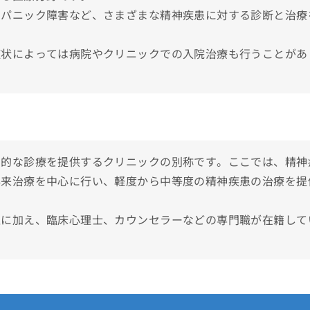
や症状
、パニック障害など、さまざまな精神疾患に対する診断と治療
アドバイス
症状によっては病院やクリニックでの入院治療も行うことがあ
選！
リニック・病院おすすめ10選
門的な診療を提供するクリニックの別称です。ここでは、精神
外来治療を中心に行い、軽度から中等度の精神疾患の治療を提
医に加え、臨床心理士、カウンセラーなどの専門職が在籍して