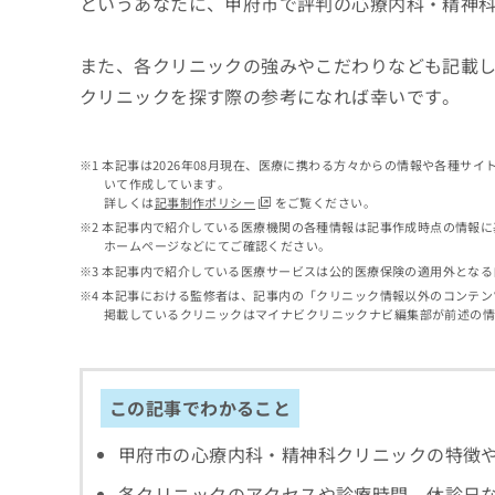
というあなたに、甲府市で評判の心療内科・精神
せ
こち
ち
らは
は
マイ
こ
ら
ナビ
また、各クリニックの強みやこだわりなども記載
ち
クリ
クリニックを探す際の参考になれば幸いです。
ら
ニッ
クナ
広
ビサ
広
資
イト
告
本記事は2026年08月現在、医療に携わる方々からの情報や各種サ
告
への
料
出
いて作成しています。
出
お問
の
稿
詳しくは
記事制作ポリシー
をご覧ください。
合せ
稿
ご
の
本記事内で紹介している医療機関の各種情報は記事作成時点の情報に
フォ
の
請
お
ホームページなどにてご確認ください。
ーム
お
求
問
とな
本記事内で紹介している医療サービスは公的医療保険の適用外となる
問
りま
は
い
本記事における監修者は、記事内の「クリニック情報以外のコンテン
い
す。
こ
合
掲載しているクリニックはマイナビクリニックナビ編集部が前述の
合
クリ
ち
わ
ニッ
わ
ら
せ
クの
せ
は
予
は
約・
こ
この記事でわかること
こ
無
症状
ち
ち
のご
料
ら
甲府市の心療内科・精神科クリニックの特徴
相談
ら
情
など
報
各クリニックのアクセスや診療時間、休診日
はで