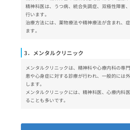
心療内科・精神科を受診すべき7つのサイン
精神科医は、うつ病、統合失調症、双極性障害
行います。
1．持続的なうつや憂鬱感
心療内科・精神科の受診が不安な時の3つの
治療方法には、薬物療法や精神療法が含まれ、
2．過度な不安やパニック発作
初診で泣いてしまっても大丈夫
心療内科・精神科に関するよくある質問10
ます。
3．睡眠障害
診察前の不安や緊張はよくある
4．食欲の変化
まとめ：甲府市で評判の心療内科・精神科ク
他人の目や評価への不安
5．異常な行動や思考
3．メンタルクリニック
6．集中力や記憶力の低下
7．社会的な孤立や関係の悪化
メンタルクリニックは、精神科や心療内科の専
患や心身症に対する診療が行われ、一般的には
します。
メンタルクリニックには、精神科医、心療内科
ることも多いです。