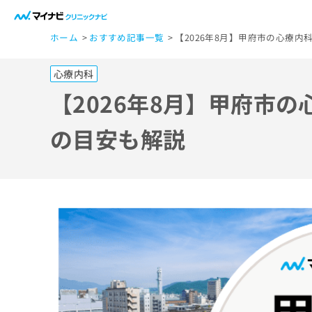
一
ホーム
おすすめ記事一覧
【2026年8月】甲府市の心療
般
ユ
心療内科
ー
ザ
【2026年8月】甲府市
ー
の
の目安も解説
方
は
こ
ち
ら
医
マ
療
イ
ナ
関
ビ