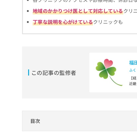
拡
資
きま
充
料
地域のかかりつけ医として対応している
クリ
せん
の
ので
の
ご了
丁寧な説明を心がけている
クリニックも
お
ご
承く
申
請
ださ
し
求
い。
込
は
み
こ
は
ち
こ
ら
福
ち
ら
ふく
この記事の監修者
無
【経
料
近畿
掲
情
大阪
載
報
医療
情
拡
独立
報
社会
充
大阪
の
の
修
お
目次
【資
正
申
厚生
は
し
神科
心療内科・精神科・メンタルクリニックとは
こ
込