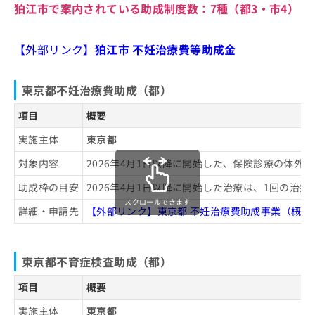
狛江市で案内されている助成制度数：
7種
（都3・市4）
お
こまえクリニック不妊ルーム
問
保坂産婦人科クリニック
い
【外部リンク】
狛江市 不妊治療費等助成金
合
東京慈恵会第三病院
わ
成城マタニティクリニック
せ
東京都不妊治療費助成（都）
は
貝原レディースクリニック
こ
項目
概要
ち
【不妊治療の基礎知識】これを知ってから不妊
ら
実施主体
東京都
治療を検討しよう！
対象内容
2026年4月1日以降に開始した、保険診療の体
不妊治療の主なステップと治療法一覧
助成枠の目安
2026年4月1日以降に開始した治療は、1回の治療
不妊治療でよく行われる検査の基礎知
スクロールできます
詳細・申請先
【外部リンク】東京都 不妊治療費助成事業（概要
識
不妊治療でどんな検査をするの？
不妊治療についてのよくある質問10選！
東京都不育症検査助成（都）
検査を受けるタイミングの目安は？
まとめ：狛江市周辺で評判の不妊治療におすす
項目
概要
めのクリニック・病院5選
実施主体
東京都