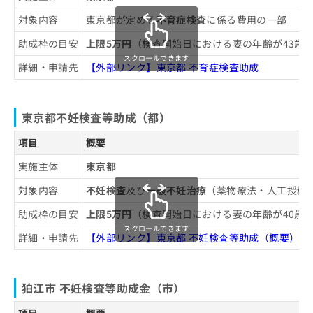
対象内容
東京都が定める
不育症検査
に係る費用の一部
助成枠の目安
上限5万円
（検査開始日における妻の年齢が43歳
スクロールできます
詳細・申請先
【外部リンク】東京都 不育症検査助成
東京都不妊検査等助成（都）
項目
概要
実施主体
東京都
対象内容
不妊検査
及び
一般不妊治療
（薬物療法・人工授精
助成枠の目安
上限5万円
（検査開始日における妻の年齢が40歳
スクロールできます
詳細・申請先
【外部リンク】東京都 不妊検査等助成（概要）
狛江市 不妊検査等助成金（市）