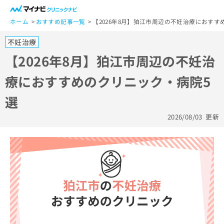
一
般
ホーム
おすすめ記事一覧
【2026年8月】狛江市周辺の不妊治療におすす
ユ
不妊治療
ー
ザ
【2026年8月】狛江市周辺の不妊治
ー
療におすすめのクリニック・病院5
の
方
選
は
こ
2026/08/03
更新
ち
ら
医
マ
療
イ
関
ナ
係
ビ
者
ク
の
リ
方
ニ