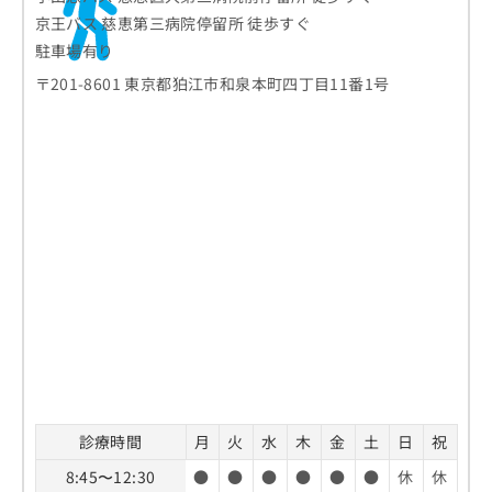
京王バス 慈恵第三病院停留所 徒歩すぐ
駐車場有り
〒201-8601 東京都狛江市和泉本町四丁目11番1号
診療時間
月
火
水
木
金
土
日
祝
8:45〜12:30
●
●
●
●
●
●
休
休