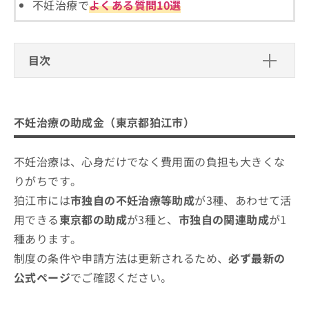
ご了
不妊治療で
よくある質問10選
ら
み
承く
は
ださ
こ
無
い。
ち
料
目次
ら
情
報
不妊治療の助成金（東京都狛江市）
拡
掲
充
載
東京都不妊治療費助成（都）
不妊治療の基礎知識
の
不妊治療の助成金（東京都狛江市）
情
東京都不育症検査助成（都）
お
報
不妊治療では何をするの？
不妊治療を受けるクリニック、どうやって選べ
申
の
東京都不妊検査等助成（都）
不妊治療を検討する目安
不妊治療は、心身だけでなく費用面の負担も大きくな
し
ばいい？
修
狛江市 不妊検査等助成金（市）
込
正
りがちです。
み
不妊治療ができるクリニックを選ぶ際にチェッ
は
狛江市 不育症検査助成金（市）
狛江市には
市独自の不妊治療等助成
が3種、あわせて活
は
こ
クする4つのポイント
狛江市 特定不妊治療費（先進医療）助成金（市）
こ
ち
用できる
東京都の助成
が3種と、
市独自の関連助成
が1
ち
ら
狛江市 風しん抗体検査・先天性風しん症候群予防
そもそも不妊治療ってなに？各ステップの概要
種あります。
ら
ワクチン接種（市）
や検査なども解説
制度の条件や申請方法は更新されるため、
必ず最新の
そ
公式ページ
でご確認ください。
の
狛江市周辺で評判の不妊治療におすす
他
めのクリニック・病院5選
の