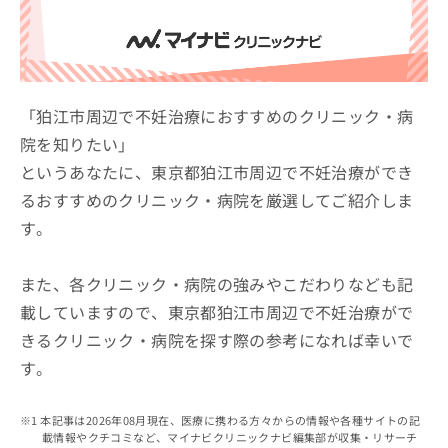
ッ
は
ク
こ
ナ
ち
ビ
ら
に
関
「狛江市周辺で不妊治療におすすめのクリニック・病
広
す
広
院を知りたい」
告
る
告
代
というあなたに、東京都狛江市周辺で不妊治療ができ
お
出
理
問
稿
るおすすめのクリニック・病院を厳選してご紹介しま
店
い
の
す。
合
の
お
わ
方
問
せ
い
は
また、各クリニック・病院の強みやこだわりなども記
は
合
こ
載していますので、東京都狛江市周辺で不妊治療がで
こ
わ
ち
ち
せ
きるクリニック・病院を探す際の参考になれば幸いで
ら
ら
は
す。
こ
こち
ち
広
らは
広
ら
告
本記事は2026年08月現在、医療に携わる方々からの情報や各種サイトの記
マイ
告
出
載情報やクチコミなど、マイナビクリニックナビ編集部が収集・リサーチ
ナビ