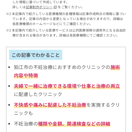
出
した情報に基づいて作成しています。
稿
クリ
資
詳しくは
記事制作ポリシー
をご覧ください。
稿
ニッ
の
料
クナ
の
本記事内で紹介している医療機関の各種情報は記事作成時点の情報に基づい
お
の
ビサ
ています。記事の内容から変更となっている場合がありますので、詳細は
お
問
ご
イト
各医療機関のホームページなどにてご確認ください。
問
い
請
への
本記事内で紹介している医療サービスは公的医療保険の適用外となる自由診
い
合
お問
求
療が含まれる場合があります。詳細は各医療機関にてご確認ください。
合
合せ
わ
は
フォ
わ
せ
こ
ーム
せ
は
ち
とな
この記事でわかること
は
こ
ら
りま
こ
ち
す。
狛江市の不妊治療におすすめのクリニックの
施術
ち
ら
クリ
無
ら
ニッ
内容や特徴
料
クの
資
情
予
夫婦で一緒に治療できる環境
や
仕事と治療の両立
料
報
約・
の
症状
に配慮したクリニック
拡
のご
ご
充
相談
不快感や痛みに配慮した不妊治療
を実施するクリ
請
の
など
求
お
ニックも
はで
は
申
きま
こ
せん
不妊治療の
種類や金額、関連検査などの詳細
し
ので
ち
込