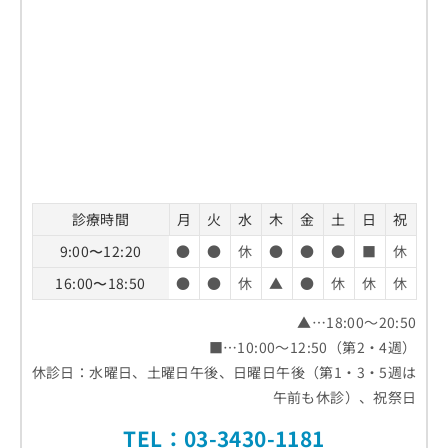
診療時間
月
火
水
木
金
土
日
祝
9:00〜12:20
●
●
休
●
●
●
■
休
16:00〜18:50
●
●
休
▲
●
休
休
休
▲…18:00～20:50
■…10:00～12:50（第2・4週）
休診日：水曜日、土曜日午後、日曜日午後（第1・3・5週は
午前も休診）、祝祭日
TEL：
03-3430-1181