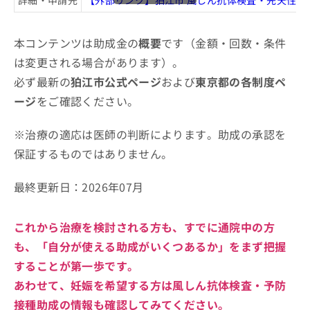
詳細・申請先
【外部リンク】狛江市 風しん抗体検査・先天性風
本コンテンツは助成金の
概要
です（金額・回数・条件
は変更される場合があります）。
必ず最新の
狛江市公式ページ
および
東京都の各制度ペ
ージ
をご確認ください。
※治療の適応は医師の判断によります。助成の承認を
保証するものではありません。
最終更新日：
2026年07月
これから治療を検討される方も、すでに通院中の方
も、
「自分が使える助成がいくつあるか」
をまず把握
することが第一歩です。
あわせて、妊娠を希望する方は風しん抗体検査・予防
接種助成の情報も確認してみてください。