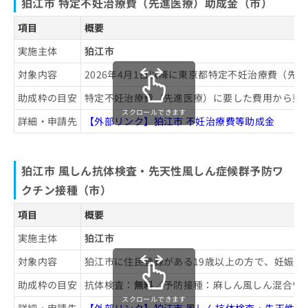
狛江市 特定不妊治療費（先進医療）助成金（市）
項目
概要
実施主体
狛江市
対象内容
2026年4月1日以降に東京都特定不妊治療費（
助成枠の目安
特定不妊治療費（先進医療）に要した費用から東
スクロールできます
詳細・申請先
【外部リンク】狛江市 不妊治療費等助成金
狛江市 風しん抗体検査・先天性風しん症候群予防ワ
クチン接種（市）
項目
概要
実施主体
狛江市
対象内容
狛江市に住民登録がある19歳以上の方で、妊娠
助成枠の目安
抗体検査：
無料
／予防接種：麻しん風しん混合ワ
スクロールできます