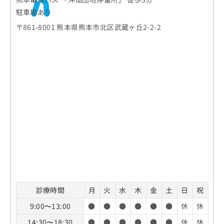
駐車場あり
〒861-8001 熊本県熊本市北区武蔵ヶ丘2-2-2
診療時間
月
火
水
木
金
土
日
祝
9:00〜13:00
●
●
●
●
●
●
休
休
14:30〜18:30
●
●
●
●
●
●
休
休