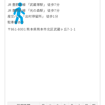
お
JR 豊肥本線 「武蔵塚駅」 徒歩7分
問
JR 豊肥本線 「光の森駅」 徒歩7分
い
産交バス 「出村停留所」 徒歩1分
合
わ
駐車場あり
せ
〒861-8001 熊本県熊本市北区武蔵ヶ丘7-1-1
は
こ
ち
ら