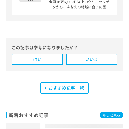
全国16万6,000件以上のクリニックデ
ータから、あなたの地域に合った医療
機関を見つけられる、クリニック検索
＆医療情報サイト「マイナビクリニッ
クナビ」。
編集部では、地域ごとの医療機関情報
をわかりやすく整理し、最新の公式情
報にもとづいて発信しています。
この記事は参考になりましたか？
また、医療広告ガイドラインに準拠し
はい
た編集体制を整えており、編集部内に
いいえ
は、一般社団法人薬機法医療法規格協
会が実施する「YMAA（薬機法・医療
法適法広告取扱個人認証規格）」講習
を修了したメンバーが複数名在籍して
います。
おすすめ記事一覧
新着おすすめ記事
もっと見る