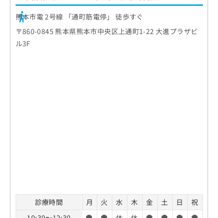
熊本市電 2号線 「通町筋電停」 徒歩すぐ
〒860-0845 熊本県熊本市中央区上通町1-22 大進プラザビ
ル3F
診療時間
月
火
水
木
金
土
日
祝
10:30〜12:30
●
●
休
休
●
●
●
●