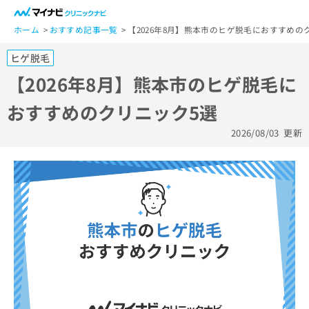
一
般
ホーム
おすすめ記事一覧
【2026年8月】熊本市のヒゲ脱毛におすすめの
ユ
ヒゲ脱毛
ー
ザ
【2026年8月】熊本市のヒゲ脱毛に
ー
おすすめのクリニック5選
の
方
2026/08/03
更新
は
こ
ち
ら
医
マ
療
イ
関
ナ
係
ビ
者
ク
の
リ
方
ニ