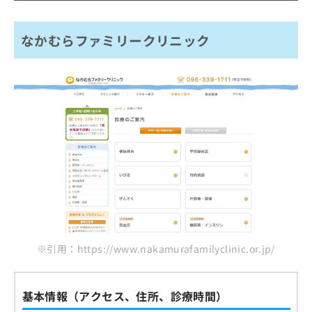
ご了
ら
み
承く
京塚クリニック
は
ださ
こ
無
い。
なかむらファミリークリニック
ハニークリニック
ち
料
あおばクリニック 熊本院
ら
情
報
なかがわ整形
拡
掲
充
まとめ：熊本市で評判のヒゲ脱毛におすすめの
載
の
情
クリニック5選
お
報
申
の
し
修
込
正
み
は
は
こ
こ
ち
ち
ら
ら
※引用：https://www.nakamurafamilyclinic.or.jp/
そ
の
他
基本情報（アクセス、住所、診療時間）
の