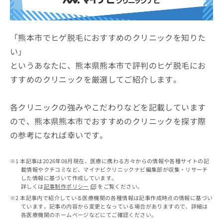
ッ
は
ク
こ
ナ
ち
ビ
「熊本市でヒゲ脱毛におすすめのクリニックを知りた
ら
に
い」
関
広
というあなたに、熊本県熊本市で評判のヒゲ脱毛にお
す
広
告
る
告
すすめのクリニックを厳選してご紹介します。
代
お
出
理
問
稿
店
い
各クリニックの強みやこだわりなどを記載しています
の
合
の
お
ので、熊本県熊本市でおすすめのクリニックを探す際
わ
方
問
の参考になれば幸いです。
せ
い
は
は
合
こ
こ
わ
ち
本記事は2026年08月現在、医療に携わる方々からの情報や各種サイトの記
ち
せ
ら
載情報やクチコミなど、マイナビクリニックナビ編集部が収集・リサーチ
ら
は
した情報に基づいて作成しています。
こ
詳しくは
記事制作ポリシー
をご覧ください。
こち
ち
広
本記事内で紹介している医療機関の各種情報は記事作成時点の情報に基づい
らは
広
ら
ています。記事の内容から変更となっている場合がありますので、詳細は
告
マイ
各医療機関のホームページなどにてご確認ください。
告
出
ナビ