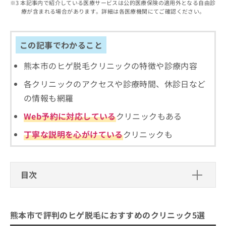
出
本記事内で紹介している医療サービスは公的医療保険の適用外となる自由診
稿
クリ
資
療が含まれる場合があります。詳細は各医療機関にてご確認ください。
稿
ニッ
の
料
クナ
の
お
の
ビサ
お
問
ご
イト
問
この記事でわかること
い
請
への
い
合
お問
求
合
合せ
熊本市のヒゲ脱毛クリニックの特徴や診療内容
わ
は
フォ
わ
せ
こ
ーム
各クリニックのアクセスや診療時間、休診日など
せ
は
ち
とな
は
こ
ら
の情報も網羅
りま
こ
ち
す。
ち
Web予約に対応している
クリニックもある
ら
クリ
無
ら
ニッ
料
クの
丁寧な説明を心がけている
クリニックも
資
情
予
料
報
約・
の
症状
拡
のご
ご
充
目次
相談
請
の
など
求
お
はで
熊本市で評判のヒゲ脱毛におすすめの
は
申
きま
クリニック5選
こ
せん
し
熊本市で評判のヒゲ脱毛におすすめのクリニック5選
ので
ち
込
なかむらファミリークリニック