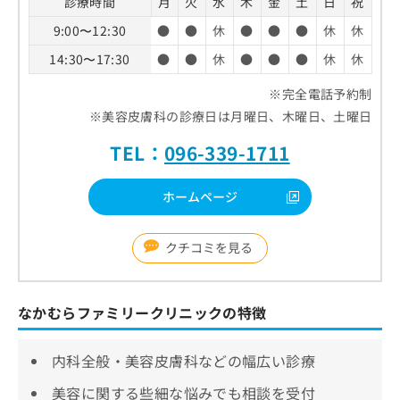
診療時間
月
火
水
木
金
土
日
祝
9:00〜12:30
●
●
休
●
●
●
休
休
14:30〜17:30
●
●
休
●
●
●
休
休
※完全電話予約制
※美容皮膚科の診療日は月曜日、木曜日、土曜日
TEL：
096-339-1711
ホームページ
クチコミを見る
なかむらファミリークリニックの特徴
内科全般・美容皮膚科などの幅広い診療
美容に関する些細な悩みでも相談を受付