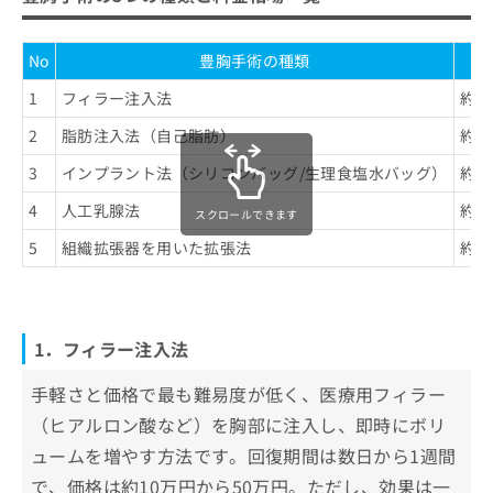
No
豊胸手術の種類
1
フィラー注入法
約1
2
脂肪注入法（自己脂肪）
約3
3
インプラント法（シリコンバッグ/生理食塩水バッグ）
約5
4
人工乳腺法
約1
スクロールできます
5
組織拡張器を用いた拡張法
約1
1．フィラー注入法
手軽さと価格で最も難易度が低く、医療用フィラー
（ヒアルロン酸など）を胸部に注入し、即時にボリ
ュームを増やす方法です。回復期間は数日から1週間
で、価格は約10万円から50万円。ただし、効果は一