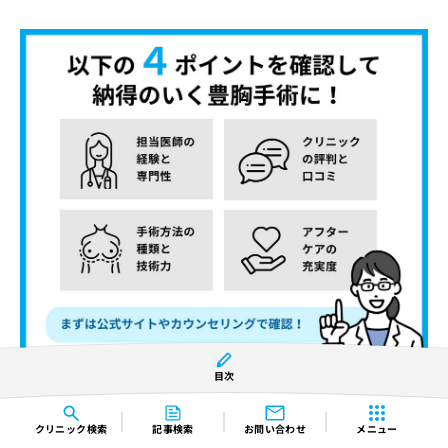
目次
医師の経験と専門性
…症例数や症例写真、論文などもあ
クリニック
検索
記事検索
お問い合わせ
メニュー
ればチェック