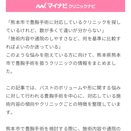
ッ
は
ク
こ
ナ
ち
ビ
「熊本市で豊胸手術に対応しているクリニックを探し
ら
に
ているけれど、数が多くて違いが分からない」
関
広
「施術内容や通院のしやすさなど、何を基準に比較す
す
広
告
る
告
ればよいのか迷っている」
代
お
出
このような悩みを抱えている方に向けて、熊本県熊本
理
問
稿
店
い
市で豊胸手術を扱うクリニックの情報をまとめまし
の
合
の
お
た。
わ
方
問
せ
い
は
は
合
この記事では、バストのボリュームや形に関する悩み
こ
こ
わ
ち
に対して行われる豊胸手術を中心に、対応している施
ち
せ
ら
ら
術内容の傾向やクリニックごとの特徴を整理していま
は
こ
す。
こち
ち
広
らは
広
ら
告
マイ
告
出
熊本市で豊胸手術を検討する際に、施術内容や通院の
ナビ