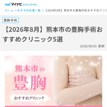
一
般
ホーム
おすすめ記事一覧
【2026年8月】熊本市の豊胸手術おすすめクリ
ユ
豊胸手術
ー
ザ
【2026年8月】熊本市の豊胸手術お
ー
すすめクリニック5選
の
方
2026/08/03
更新
は
こ
ち
ら
医
マ
療
イ
関
ナ
係
ビ
者
ク
の
リ
方
ニ