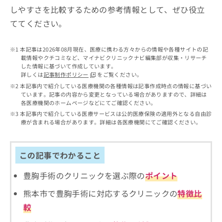
出
稿
クリ
資
しやすさを比較するための参考情報として、ぜひ役立
稿
ニッ
の
料
クナ
ててください。
の
お
の
ビサ
お
問
ご
イト
問
い
請
への
本記事は2026年08月現在、医療に携わる方々からの情報や各種サイトの記
い
合
お問
求
載情報やクチコミなど、マイナビクリニックナビ編集部が収集・リサーチ
合
合せ
わ
は
した情報に基づいて作成しています。
フォ
わ
せ
こ
詳しくは
記事制作ポリシー
をご覧ください。
ーム
せ
は
ち
本記事内で紹介している医療機関の各種情報は記事作成時点の情報に基づい
とな
は
こ
ています。記事の内容から変更となっている場合がありますので、詳細は
ら
りま
こ
各医療機関のホームページなどにてご確認ください。
ち
す。
ち
ら
クリ
本記事内で紹介している医療サービスは公的医療保険の適用外となる自由診
無
ら
ニッ
療が含まれる場合があります。詳細は各医療機関にてご確認ください。
料
クの
資
情
予
料
報
約・
この記事でわかること
の
症状
拡
のご
ご
充
相談
豊胸手術のクリニックを選ぶ際の
ポイント
請
の
など
求
お
はで
熊本市で豊胸手術に対応するクリニックの
特徴比
は
申
きま
こ
較
せん
し
ので
ち
込