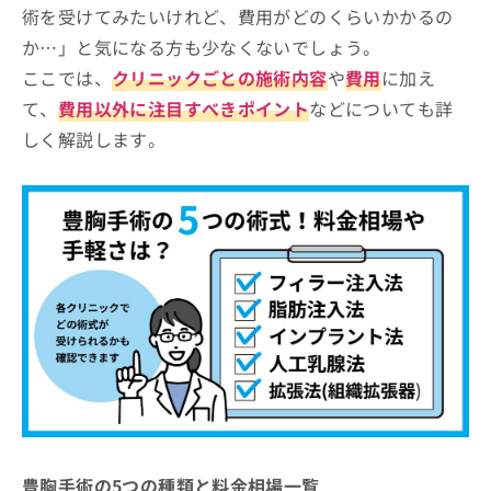
ながしまクリニック 熊本院
術を受けてみたいけれど、費用がどのくらいかかるの
お
問
東京中央美容外科 熊本院
か…」と気になる方も少なくないでしょう。
い
ここでは、
クリニックごとの施術内容
や
費用
に加え
ハニークリニック 熊本院
合
わ
て、
費用以外に注目すべきポイント
などについても詳
共立美容外科 熊本院
せ
しく解説します。
は
「豊胸手術」クリニック選びの4ポイント
こ
ち
豊胸手術に関する質問5選！
ら
結論と安全な手術を受けるための3つのアドバ
イス
まとめ：熊本市で評判の豊胸手術おすすめのク
リニック5選
この記事の著者
マイナビクリニックナビ編集部
この記事は参考になりましたか？
豊胸手術の5つの種類と料金相場一覧