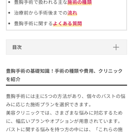
ご了
豊胸手術で扱われる主な
施術の種類
ら
み
承く
は
ださ
治療前から手術後までの
流れ
こ
無
い。
ち
料
豊胸手術に関する
よくある質問
ら
情
報
拡
掲
充
載
目次
の
情
お
報
豊胸手術の基礎知識！手術の種類や費用、クリ
申
の
ニックを紹介
し
修
豊胸手術の基礎知識！手術の種類や費用、クリニック
込
正
豊胸手術の5つの種類と料金相場一覧
を紹介
み
は
は
こ
1．フィラー注入法
豊胸手術を受ける前に知っておくべき
こ
ち
豊胸手術には主に5つの方法があり、個々のバストの悩
2．脂肪注入法（自己脂肪）
こと
ち
ら
みに応じた施術プランを選択できます。
ら
3．インプラント法（シリコンバッグ/生理食塩水
手術前のカウンセリングの重要性
熊本市で評判の豊胸手術におすすめの
美容クリニックでは、さまざまな悩みに対応するため
バッグ）
そ
費用と手術のリスク
クリニック5選
の
に、幅広いプランやオプションが用意されています。
4．人工乳腺法
他
手術後のケアと回復過程
湘南美容クリニック 熊本院
バストに関する悩みを持つ方の中には、「これらの施
5．組織拡張器を用いた拡張法
の