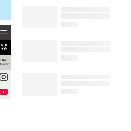
loading...
loading...
loading...