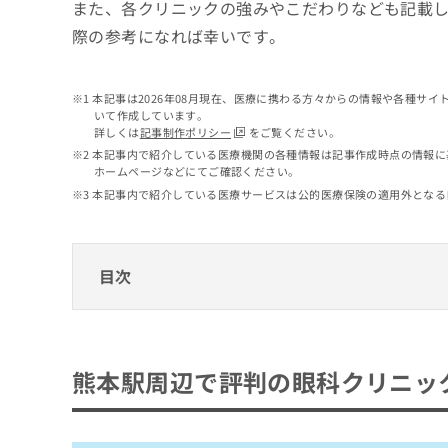
せ
こち
また、各クリニックの強みやこだわりなども記載
ち
らは
は
際の参考になれば幸いです。
マイ
こ
ら
ナビ
ち
クリ
ら
ニッ
本記事は2026年08月現在、医療に携わる方々からの情報や各種サ
クナ
いて作成しています。
広
ビサ
詳しくは
記事制作ポリシー
をご覧ください。
広
資
イト
告
告
本記事内で紹介している医療機関の各種情報は記事作成時点の情報に
への
料
出
ホームページなどにてご確認ください。
出
お問
の
稿
合せ
稿
本記事内で紹介している医療サービスは公的医療保険の適用外となる
ご
の
フォ
の
請
お
ーム
お
求
問
とな
問
りま
は
い
目次
い
す。
こ
合
合
クリ
ち
わ
ニッ
わ
ら
熊本駅周辺で評判の眼科クリニックおすすめ
せ
クの
せ
は
予
は
佐藤眼科 熊本
約・
こ
熊本駅周辺で評判の眼科クリニッ
こ
無
症状
ち
みどりアイクリニック
ち
のご
料
ら
相談
ら
いでた平成眼科クリニック
情
など
報
眼科こがクリニック
はで