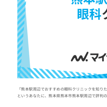
係
ク
者
リ
の
ニ
ッ
方
ク
は
ナ
こ
ビ
ち
に
関
ら
す
る
お
広
広
問
告
告
い
出
代
合
稿
わ
理
の
せ
店
お
は
「熊本駅周辺でおすすめの眼科クリニックを知り
の
問
こ
い
方
ち
というあなたに、熊本県熊本市熊本駅周辺で評判
合
ら
は
わ
こ