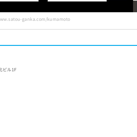
ww.satou-ganka.com/kumamoto
日北ビル1F