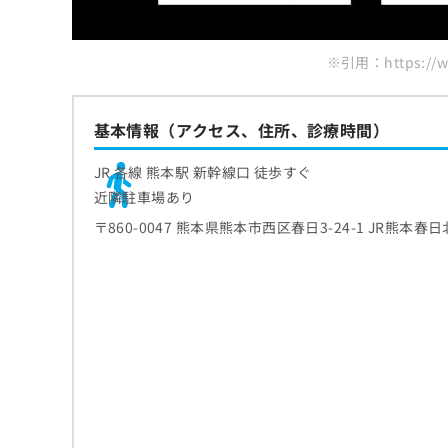
ち
み
ら
は
こ
※引用：https://w
ち
そ
ら
の
基本情報（アクセス、住所、診療時間）
他
の
JR 各線 熊本駅 新幹線口 徒歩すぐ
お
問
近隣駐車場あり
い
〒860-0047 熊本県熊本市西区春日3-24-1 JR熊本春
合
わ
せ
は
こ
ち
ら