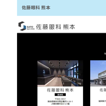
拡
資
きま
佐藤眼科 熊本
通町眼科医院
充
料
せん
の
ので
の
サクラマチ眼科
ご了
お
ご
承く
いなだ眼科
申
請
ださ
し
求
たさき眼科クリニック
い。
込
は
大江眼科
み
こ
は
ち
いのまた眼科
こ
ら
ち
まとめ：熊本駅周辺で評判の眼科クリニック
ら
無
料
掲
情
載
報
情
拡
報
充
の
の
修
お
正
申
は
し
こ
込