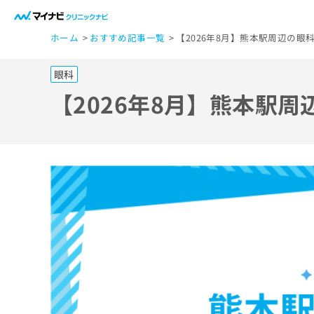
一
ホーム
おすすめ記事一覧
【2026年8月】熊本駅周辺の眼
般
ユ
眼科
ー
ザ
【2026年8月】熊本駅
ー
の
方
は
こ
ち
ら
医
マ
療
イ
ナ
関
ビ