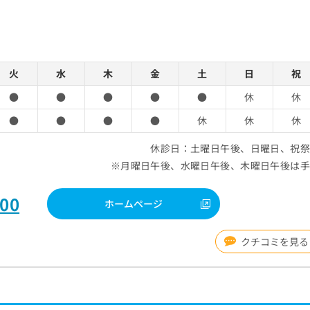
火
水
木
金
土
日
祝
●
●
●
●
●
休
休
●
●
●
●
休
休
休
休診日：土曜日午後、日曜日、祝
※月曜日午後、水曜日午後、木曜日午後は
500
ホームページ
クチコミを見る