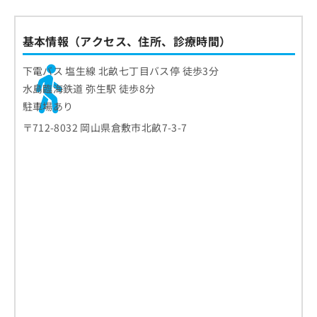
ご了
古城耳鼻咽喉科医院
ら
み
承く
は
ださ
まとめ：倉敷市で評判の耳鼻咽喉科クリニック
こ
無
い。
基本情報（アクセス、住所、診療時間）
おすすめ10選
ち
料
ら
情
下電バス 塩生線 北畝七丁目バス停 徒歩3分
報
水島臨海鉄道 弥生駅 徒歩8分
拡
掲
駐車場あり
充
載
の
情
〒712-8032 岡山県倉敷市北畝7-3-7
お
報
申
の
し
修
込
正
み
は
は
こ
こ
ち
ち
ら
ら
そ
の
他
の