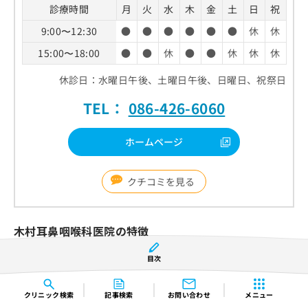
診療時間
月
火
水
木
金
土
日
祝
9:00〜12:30
●
●
●
●
●
●
休
休
15:00〜18:00
●
●
休
●
●
休
休
休
休診日：水曜日午後、土曜日午後、日曜日、祝祭日
TEL：
086-426-6060
ホームページ
クチコミを見る
木村耳鼻咽喉科医院の特徴
目次
土曜日も12時30分まで診療実施
さまざまな疾患に対応
クリニック
検索
記事検索
お問い合わせ
メニュー