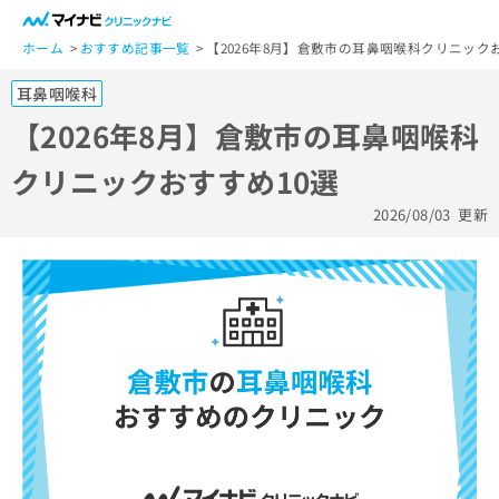
一
般
ホーム
おすすめ記事一覧
【2026年8月】倉敷市の耳鼻咽喉科クリニック
ユ
耳鼻咽喉科
ー
ザ
【2026年8月】倉敷市の耳鼻咽喉科
ー
クリニックおすすめ10選
の
方
2026/08/03
更新
は
こ
ち
ら
医
マ
療
イ
関
ナ
係
ビ
者
ク
の
リ
方
ニ