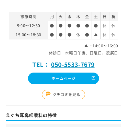
お
問
い
診療時間
月
火
水
木
金
土
日
祝
合
9:00〜12:30
●
●
●
●
●
●
休
休
わ
せ
15:00〜18:30
●
●
●
休
●
▲
休
休
は
こ
▲…14:00〜16:00
ち
休診日：木曜日午後、日曜日、祝祭日
ら
TEL：
050-5533-7679
ホームページ
クチコミを見る
えぐち耳鼻咽喉科の特徴