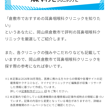
ッ
は
ク
こ
ナ
ち
ビ
「倉敷市でおすすめの耳鼻咽喉科クリニックを知りた
ら
に
い」
関
広
というあなたに、岡山県倉敷市で評判の耳鼻咽喉科ク
す
広
告
る
告
リニックを厳選してご紹介します。
代
お
出
理
問
稿
店
い
また、各クリニックの強みやこだわりなども記載して
の
合
の
お
いますので、岡山県倉敷市で耳鼻咽喉科クリニックを
わ
方
問
探す際の参考になれば幸いです。
せ
い
は
は
合
こ
こ
わ
ち
本記事は2026年08月現在、医療に携わる方々からの情報や各種サイトの記
ち
せ
ら
載情報やクチコミなど、マイナビクリニックナビ編集部が収集・リサーチ
ら
は
した情報に基づいて作成しています。
こ
詳しくは
記事制作ポリシー
をご覧ください。
こち
ち
広
本記事内で紹介している医療機関の各種情報は記事作成時点の情報に基づい
らは
広
ら
ています。記事の内容から変更となっている場合がありますので、詳細は
告
マイ
各医療機関のホームページなどにてご確認ください。
告
出
ナビ