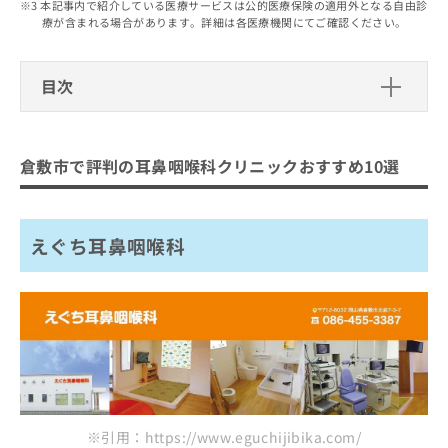
出
本記事内で紹介している医療サービスは公的医療保険の適用外となる自由診
稿
クリ
資
療が含まれる場合があります。詳細は各医療機関にてご確認ください。
稿
ニッ
の
料
クナ
の
お
の
ビサ
お
問
ご
イト
目次
問
い
請
への
い
合
お問
求
倉敷市で評判の耳鼻咽喉科クリニック
合
合せ
わ
は
フォ
わ
おすすめ10選
せ
こ
ーム
倉敷市で評判の耳鼻咽喉科クリニックおすすめ10選
せ
は
ち
とな
えぐち耳鼻咽喉科
は
こ
ら
りま
こ
ち
たち耳鼻咽喉科
す。
ち
ら
クリ
無
えぐち耳鼻咽喉科
ふくしまクリニック
ら
ニッ
料
クの
もりや耳鼻咽喉科
資
情
予
料
報
約・
田村耳鼻咽喉科医院
の
症状
拡
のご
松原耳鼻咽喉科医院
ご
充
相談
請
の
木村耳鼻咽喉科医院
など
求
お
はで
つばめクリニック
は
申
きま
こ
せん
し
小河原耳鼻咽喉科
ので
ち
※引用：https://www.eguchijibika.com/
込