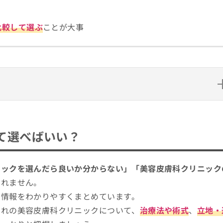
比較して選ぶ
ことが大事
い？
る4つのポイント
て選べばいい？
美容施術12選！
め12選
ニックを選んだら良いか分からない」「美容皮膚科クリニック
しれません。
る情報をわかりやすくまとめています。
クリニーク京都烏丸
ぞれの美容皮膚科クリニックについて、
治療法や術式
、
立地・