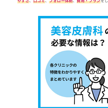
やすさ
、
口コミ
、
フォロー体制
、
費用・プラン
を
5．よつば会クリニック 京都院
ち
み
6．はなこクリニック
ら
は
こ
7．エルムクリニック 京都院
ち
そ
8．あや皮フ科クリニック
ら
の
9．きれいクリニック
他
の
10．ワタナベ皮膚科
お
11．今出川さいとう皮フ科クリニック
問
い
12．いとうらんクリニック四条烏丸
合
わ
【美容皮膚科の基礎知識】これを知ってから
せ
は
肌悩み別！美容皮膚科で受けられる5つの施
こ
1．ボトックス注射
ち
美容皮膚科に関するよくある質問12選！
ら
2．ディープフェイシャルフィラー
まとめ：京都市で評判の美容皮膚科クリニッ
3．ケミカルピーリング
4．レーザーフェイシャル