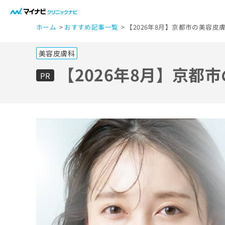
一
ホーム
おすすめ記事一覧
【2026年8月】京都市の美容皮
般
ユ
美容皮膚科
ー
ザ
【2026年8月】京都
PR
ー
の
方
は
こ
ち
ら
医
マ
療
イ
ナ
関
ビ