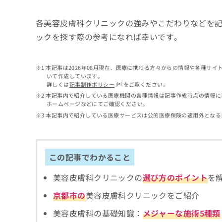
せ
こち
ち
らは
は
マイ
各美容皮膚科クリニックの強みやこだわりなどを
こ
ら
ナビ
ち
ックを探す際の参考になれば幸いです。
クリ
ら
ニッ
クナ
広
ビサ
広
本記事は2026年08月現在、医療に携わる方々からの情報や各種サ
資
イト
告
告
いて作成しています。
への
料
出
詳しくは
記事制作ポリシー
をご覧ください。
出
お問
の
稿
合せ
稿
本記事内で紹介している医療機関の各種情報は記事作成時点の情報に
ご
の
フォ
ホームページなどにてご確認ください。
の
請
お
ーム
本記事内で紹介している医療サービスは公的医療保険の適用外となる
お
求
問
とな
問
りま
は
い
い
す。
こ
合
合
クリ
ち
わ
ニッ
わ
この記事でわかること
ら
せ
クの
せ
は
予
は
美容皮膚科クリニックの
選び方のポイント
を
約・
こ
こ
無
症状
ち
京都市の
美容皮膚科クリニックをご紹介
ち
のご
料
ら
相談
ら
情
美容皮膚科の基礎知識：
メジャーな施術5種類
など
報
はで