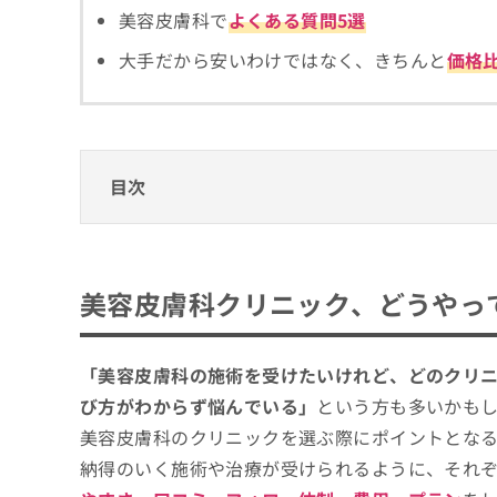
拡
資
きま
美容皮膚科で
よくある質問5選
充
料
せん
の
ので
の
大手だから安いわけではなく、きちんと
価格
ご了
お
ご
承く
申
請
ださ
し
求
い。
込
は
み
こ
目次
は
ち
こ
ら
ち
美容皮膚科クリニック、どうやって選べばい
ら
無
美容皮膚科クリニックを選ぶ際にチェックす
美容皮膚科クリニック、どうやっ
料
掲
情
そもそも美容皮膚科の施術って？メジャーな
京都市で評判の美容皮膚科クリニックおすす
載
報
情
拡
1．皮膚科岡田佳子医院
「美容皮膚科の施術を受けたいけれど、どのクリ
報
充
2．まの整形外科リハビリクリニック
び方がわからず悩んでいる」
という方も多いかも
の
の
修
お
美容皮膚科のクリニックを選ぶ際にポイントとな
3．京都烏丸駅前皮フ科スキンクリニック・
正
申
納得のいく施術や治療が受けられるように、それ
4．すなおクリニック
は
し
こ
込