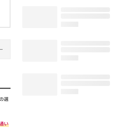
loading...
loading...
loading...
の選
通い