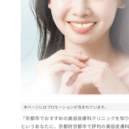
係
ク
者
リ
の
ニ
ッ
方
ク
は
ナ
こ
ビ
ち
に
関
ら
す
る
お
広
広
問
告
告
い
出
代
合
稿
わ
理
の
せ
店
お
は
の
本ページにはプロモーションが含まれています。
問
こ
い
方
ち
「京都市でおすすめの美容皮膚科クリニックを知
合
ら
は
わ
というあなたに、京都府京都市で評判の美容皮膚
こ