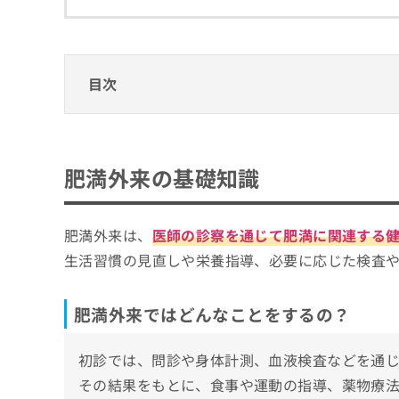
拡
資
きま
充
料
せん
の
ので
の
ご了
お
ご
承く
申
請
目次
ださ
し
求
い。
込
は
肥満外来の基礎知識
み
こ
は
ち
肥満外来ではどんなことをするの？
肥満外来対応のクリニックはどうやって選べ
こ
ら
肥満外来の基礎知識
肥満外来を検討する目安
ち
肥満外来クリニックを選ぶ際の4つのポイン
ら
無
肥満外来は、
医師の診察を通じて肥満に関連する
そもそも肥満外来って何を診るの？対象とな
料
掲
情
生活習慣の見直しや栄養指導、必要に応じた検査
載
報
京都市で評判の肥満外来におすすめのクリニ
情
拡
六角 田中クリニック
報
充
肥満外来ではどんなことをするの？
の
の
ホリイ内科クリニック
修
お
初診では、問診や身体計測、血液検査などを通
同仁会クリニック
正
申
は
し
その結果をもとに、食事や運動の指導、薬物療
くみこクリニック 四条烏丸分院
こ
込