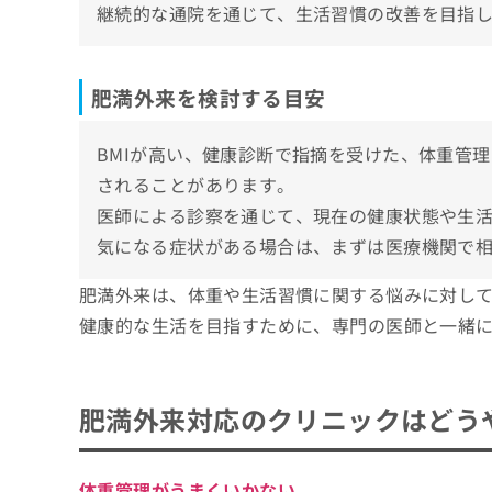
継続的な通院を通じて、生活習慣の改善を目指
石原クリニック
ち
み
ら
は
【肥満外来の基礎知識】これを知ってから検
こ
ち
肥満外来を検討する目安
そ
肥満外来の対象となる状態と受診の目安
ら
の
BMIが高めで体重管理が難しいと感じるとき
他
BMIが高い、健康診断で指摘を受けた、体重管
肥満外来の予約から治療までの流れ
の
健康診断で指摘を受けたとき
されることがあります。
1.カウンセリング予約
お
肥満外来でよくある質問10選！
生活習慣を見直したいと感じたとき
問
医師による診察を通じて、現在の健康状態や生
2.医師による診察と検査
い
体重増加による体調の変化が気になるとき
気になる症状がある場合は、まずは医療機関で
まとめ：京都市で評判の肥満外来におすすめ
3.治療方針と費用の説明
合
自己流のダイエットで効果が出にくいとき
わ
4.治療開始とフォロー
肥満外来は、体重や生活習慣に関する悩みに対し
せ
受診の可否を医師に確認したいとき
は
健康的な生活を目指すために、専門の医師と一緒
こ
ち
ら
肥満外来対応のクリニックはどう
体重管理がうまくいかない。