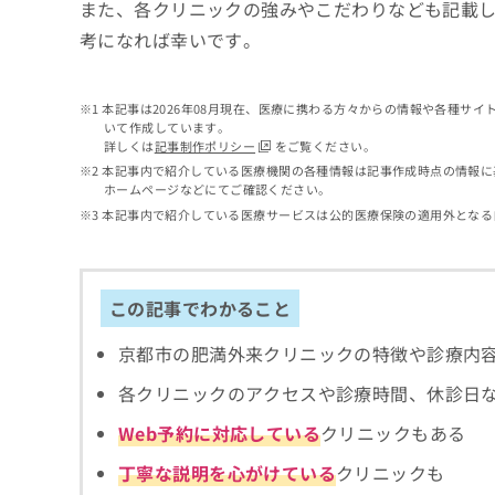
せ
こち
また、各クリニックの強みやこだわりなども記載
ち
らは
は
考になれば幸いです。
マイ
こ
ら
ナビ
ち
クリ
ら
ニッ
本記事は2026年08月現在、医療に携わる方々からの情報や各種サ
クナ
いて作成しています。
広
ビサ
詳しくは
記事制作ポリシー
をご覧ください。
広
資
イト
告
告
本記事内で紹介している医療機関の各種情報は記事作成時点の情報に
への
料
出
ホームページなどにてご確認ください。
出
お問
の
稿
合せ
稿
本記事内で紹介している医療サービスは公的医療保険の適用外となる
ご
の
フォ
の
請
お
ーム
お
求
問
とな
問
りま
は
い
い
この記事でわかること
す。
こ
合
合
クリ
ち
わ
ニッ
わ
京都市の肥満外来クリニックの特徴や診療内
ら
せ
クの
せ
は
予
は
各クリニックのアクセスや診療時間、休診日
約・
こ
こ
無
症状
ち
Web予約に対応している
クリニックもある
ち
のご
料
ら
相談
ら
情
丁寧な説明を心がけている
クリニックも
など
報
はで