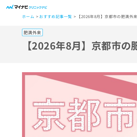
一
ホーム
おすすめ記事一覧
【2026年8月】京都市の肥満外
般
ユ
肥満外来
ー
ザ
【2026年8月】京都市
ー
の
方
は
こ
ち
ら
医
マ
療
イ
ナ
関
ビ