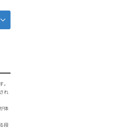
す。
され
が体
る段