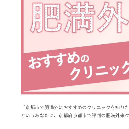
係
ク
者
リ
の
ニ
ッ
方
ク
は
ナ
こ
ビ
ち
に
関
ら
す
る
お
広
広
問
告
告
い
出
代
合
稿
わ
理
の
せ
店
お
は
「京都市で肥満外におすすめのクリニックを知り
の
問
こ
い
方
ち
というあなたに、京都府京都市で評判の肥満外来
合
ら
は
わ
こ