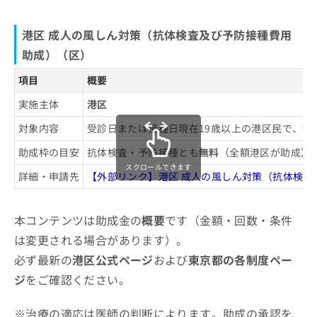
港区 成人の風しん対策（抗体検査及び予防接種費用
助成）（区）
項目
概要
実施主体
港区
対象内容
受診日または接種日現在19歳以上の港区民で、
助成枠の目安
抗体検査・予防接種とも
無料
（全額港区が助成）／
スクロールできます
詳細・申請先
【外部リンク】港区 成人の風しん対策（抗体検査
本コンテンツは助成金の
概要
です（金額・回数・条件
は変更される場合があります）。
必ず最新の
港区公式ページ
および
東京都の各制度ペー
ジ
をご確認ください。
※治療の適応は医師の判断によります。助成の承認を