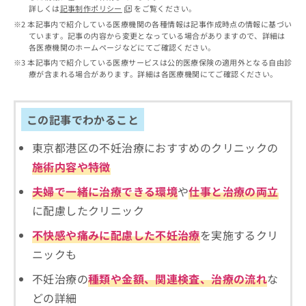
出
稿
クリ
資
詳しくは
記事制作ポリシー
をご覧ください。
稿
ニッ
の
料
本記事内で紹介している医療機関の各種情報は記事作成時点の情報に基づい
クナ
の
お
の
ています。記事の内容から変更となっている場合がありますので、詳細は
ビサ
お
問
各医療機関のホームページなどにてご確認ください。
ご
イト
問
い
請
本記事内で紹介している医療サービスは公的医療保険の適用外となる自由診
への
い
合
療が含まれる場合があります。詳細は各医療機関にてご確認ください。
お問
求
合
合せ
わ
は
フォ
わ
せ
こ
ーム
せ
は
ち
この記事でわかること
とな
は
こ
ら
りま
こ
ち
す。
東京都港区の不妊治療におすすめのクリニックの
ち
ら
クリ
無
施術内容や特徴
ら
ニッ
料
クの
資
情
夫婦で一緒に治療できる環境
や
仕事と治療の両立
予
料
報
約・
に配慮したクリニック
の
症状
拡
のご
ご
充
不快感や痛みに配慮した不妊治療
を実施するクリ
相談
請
の
など
ニックも
求
お
はで
は
申
きま
不妊治療の
種類や金額、関連検査、治療の流れ
な
こ
せん
し
ので
どの詳細
ち
込