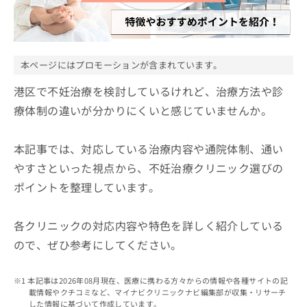
ッ
は
ク
こ
ナ
ち
ビ
ら
に
本ページにはプロモーションが含まれています。
関
広
す
港区で不妊治療を検討しているけれど、治療方法や診
広
告
る
告
療体制の違いが分かりにくいと感じていませんか。
代
お
出
理
問
稿
店
い
の
本記事では、対応している治療内容や通院体制、通い
合
の
お
やすさといった視点から、不妊治療クリニック選びの
わ
方
問
せ
ポイントを整理しています。
い
は
は
合
こ
こ
わ
ち
各クリニックの対応内容や特色を詳しく紹介している
ち
せ
ら
ら
は
ので、ぜひ参考にしてください。
こ
こち
ち
広
らは
本記事は2026年08月現在、医療に携わる方々からの情報や各種サイトの記
広
ら
告
マイ
載情報やクチコミなど、マイナビクリニックナビ編集部が収集・リサーチ
告
出
ナビ
した情報に基づいて作成しています。