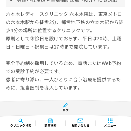
六本木レディースクリニック 六本木院は、東京メトロ
の六本木駅から徒歩2分、都営地下鉄の六本木駅から徒
歩4分の場所に位置するクリニックです。
原則として休診日を設けておらず、平日は20時、土曜
日・日曜日・祝祭日は17時まで開院しています。
完全予約制を採用しているため、電話またはWeb予約
での受診予約が必要です。
患者に寄り添い、一人ひとりに合う治療を提供するた
めに、担当医制を導入しています。
クリニックでは、不妊に悩む方に向けた一般不妊治療
目次
外来を設置。
基本的にはタイミング法からスタートし、12カ月程度
クリニック
検索
記事検索
お問い合わせ
メニュー
経過した時点で妊娠に至らなかった場合は、次のステ