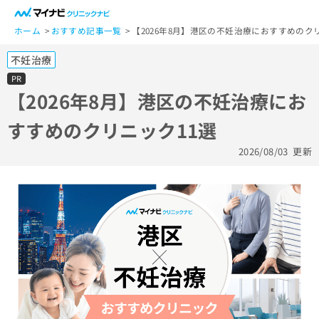
一
般
ホーム
おすすめ記事一覧
【2026年8月】港区の不妊治療におすすめのク
ユ
不妊治療
ー
ザ
PR
ー
【2026年8月】港区の不妊治療にお
の
すすめのクリニック11選
方
は
2026/08/03
更新
こ
ち
ら
医
マ
療
イ
関
ナ
係
ビ
者
ク
の
リ
方
ニ