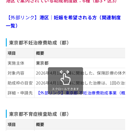
港区で案内されている助成制度数：
6種
（都3・区3）
リニック11選
お
問
東京AMHクリニック銀座
い
【外部リンク】
港区｜妊娠を希望される方（関連制度
六本木レディースクリニック 六本木院
合
一覧）
わ
浅田レディース品川クリニック
せ
にしたんARTクリニック 品川院
は
東京都不妊治療費助成（都）
こ
表参道ARTクリニック
ち
項目
概要
城南レディスクリニック品川
ら
京野アートクリニック高輪
実施主体
東京都
東京HARTクリニック
対象内容
2026年4月1日以降に開始した、保険診療の体
麻布モンテアール レディースクリニック
助成枠の目安
2026年4月1日以降に開始した治療は、1回の治療
高輪台レディースクリニック
スクロールできます
詳細・申請先
【外部リンク】東京都 不妊治療費助成事業（概要
みなとウィメンズクリニック
【不妊治療の基礎知識】これを知ってから不妊
東京都不育症検査助成（都）
治療を検討しよう！
項目
概要
不妊治療の主なステップと治療法一覧