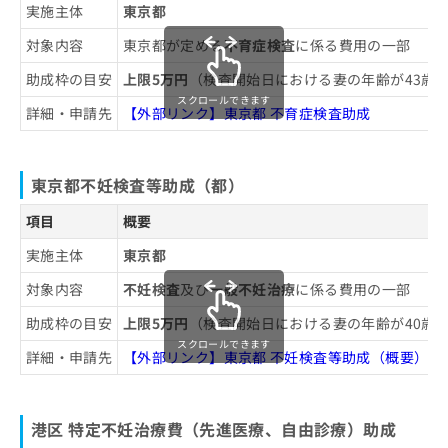
実施主体
東京都
不妊治療でよく行われる検査の基礎知
対象内容
東京都が定める
不育症検査
に係る費用の一部
識
助成枠の目安
上限5万円
（検査開始日における妻の年齢が43歳
不妊治療でどんな検査をするの？
不妊治療についてのよくある質問10選！
スクロールできます
詳細・申請先
【外部リンク】東京都 不育症検査助成
検査を受けるタイミングの目安は？
まとめ：港区で評判の不妊治療におすすめのク
リニック11選
東京都不妊検査等助成（都）
項目
概要
実施主体
東京都
対象内容
不妊検査
及び
一般不妊治療
に係る費用の一部
助成枠の目安
上限5万円
（検査開始日における妻の年齢が40歳
スクロールできます
詳細・申請先
【外部リンク】東京都 不妊検査等助成（概要）
港区 特定不妊治療費（先進医療、自由診療）助成