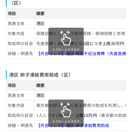
（区）
項目
概要
実施主体
港区
対象内容
保険診療として行う体外受精・顕微授精と併用し
助成枠の目安
先進医療・自由診療とも
1回につき上限30万円
（
スクロールできます
詳細・申請先
【外部リンク】港区 特定不妊治療費（先進医療、
港区 卵子凍結費用助成（区）
項目
概要
実施主体
港区
対象内容
東京都の卵子凍結に係る費用の助成を利用し、助
助成枠の目安
1人につき1回のみ・
上限10万円
（東京都の助成額
スクロールできます
詳細・申請先
【外部リンク】港区 卵子凍結費用助成