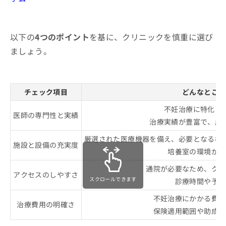
以下の
4つのポイント
を基に、クリニックを慎重に選び
ましょう。
チェック項目
どんなところ
不妊治療に特化し
医師の専門性と実績
治療実績が豊富で、成
厳選された医療機器を備え、必要となる検
施設と設備の充実度
培養室の環境が適
通院が必要なため、クリ
アクセスのしやすさ
スクロールできます
診療時間や予約
不妊治療にかかる費用
治療費用の明確さ
保険適用範囲や助成金