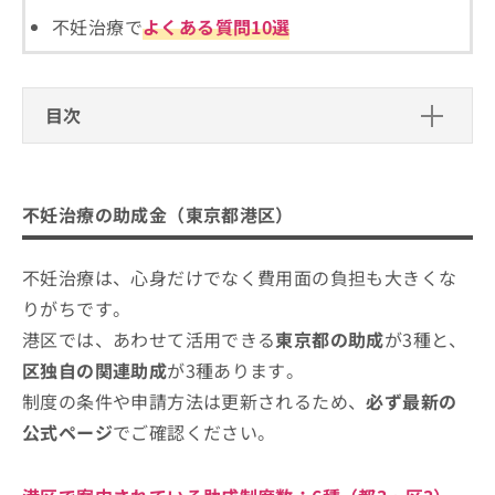
ご了
ら
み
承く
不妊治療で
よくある質問10選
は
ださ
こ
無
い。
ち
料
ら
情
目次
報
拡
掲
不妊治療の助成金（東京都港区）
充
載
の
情
東京都不妊治療費助成（都）
不妊治療の基礎知識
不妊治療の助成金（東京都港区）
お
報
東京都不育症検査助成（都）
申
の
不妊治療では何をするの？
不妊治療を受けるクリニック、どうやって選べ
し
修
東京都不妊検査等助成（都）
不妊治療を検討する目安
不妊治療は、心身だけでなく費用面の負担も大きくな
ばいい？
込
正
港区 特定不妊治療費（先進医療、自由診療）助成
み
は
りがちです。
（区）
不妊治療ができるクリニックを選ぶ際にチェッ
は
こ
港区では、あわせて活用できる
東京都の助成
が3種と、
こ
ち
クする4つのポイント
港区 卵子凍結費用助成（区）
ち
区独自の関連助成
が3種あります。
ら
港区 成人の風しん対策（抗体検査及び予防接種費
ら
そもそも不妊治療ってなに？各ステップの概要
制度の条件や申請方法は更新されるため、
必ず最新の
用助成）（区）
そ
や検査なども解説
公式ページ
でご確認ください。
の
他
港区で評判の不妊治療におすすめのク
の