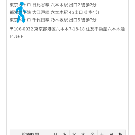
東京メトロ 日比谷線 六本木駅 出口2 徒歩2分
都営地下鉄 大江戸線 六本木駅 4b出口 徒歩4分
東京メトロ 千代田線 乃木坂駅 出口5 徒歩7分
〒106-0032 東京都港区六本木7-18-18 住友不動産六本木通
ビル6F
診療時間
月
火
水
木
金
土
日
祝