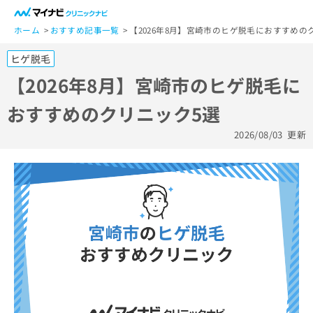
一
般
ホーム
おすすめ記事一覧
【2026年8月】宮崎市のヒゲ脱毛におすすめの
ユ
ヒゲ脱毛
ー
ザ
【2026年8月】宮崎市のヒゲ脱毛に
ー
おすすめのクリニック5選
の
方
2026/08/03
更新
は
こ
ち
ら
医
マ
療
イ
関
ナ
係
ビ
者
ク
の
リ
方
ニ