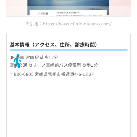
ご了
ら
み
承く
は
ださ
こ
無
い。
ち
料
※引用：https://www.clinic-nakano.com/
ら
情
報
拡
掲
基本情報（アクセス、住所、診療時間）
充
載
の
情
JR 各線 宮崎駅 徒歩12分
お
報
宮崎交通 カリーノ宮崎前バス停留所 徒歩1分
申
の
し
修
〒880-0805 宮崎県宮崎市橘通東4-6-18 2F
込
正
み
は
は
こ
こ
ち
ち
ら
ら
そ
の
他
の