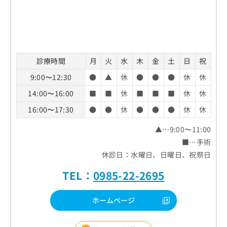
お
問
い
合
わ
せ
診療時間
月
火
水
木
金
土
日
祝
は
9:00〜12:30
●
▲
休
●
●
●
休
休
こ
ち
14:00〜16:00
■
■
休
■
■
■
休
休
ら
16:00〜17:30
●
●
休
●
●
●
休
休
▲…9:00〜11:00
■…手術
休診日：水曜日、日曜日、祝祭日
TEL：
0985-22-2695
ホームページ