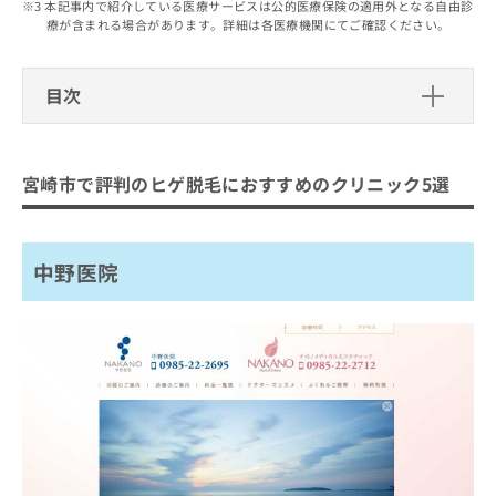
出
本記事内で紹介している医療サービスは公的医療保険の適用外となる自由診
稿
クリ
資
療が含まれる場合があります。詳細は各医療機関にてご確認ください。
稿
ニッ
の
料
クナ
の
お
の
ビサ
お
問
ご
イト
目次
問
い
請
への
い
合
お問
求
宮崎市で評判のヒゲ脱毛におすすめの
合
合せ
わ
は
フォ
わ
クリニック5選
せ
こ
ーム
宮崎市で評判のヒゲ脱毛におすすめのクリニック5選
せ
は
ち
とな
中野医院
は
こ
ら
りま
こ
ち
みやざき美容クリニック
す。
ち
ら
クリ
無
中野医院
あきづきクリニックMJ
ら
ニッ
料
クの
エミナルクリニックメンズ 宮崎院
資
情
予
料
報
約・
メンズブランクリニック 宮崎院
の
症状
拡
のご
ご
充
まとめ：宮崎市で評判のヒゲ脱毛におすすめの
相談
請
の
など
クリニック5選
求
お
はで
は
申
きま
こ
せん
し
ので
ち
込