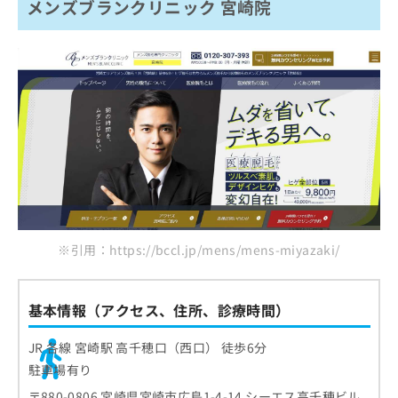
メンズブランクリニック 宮崎院
※引用：https://bccl.jp/mens/mens-miyazaki/
基本情報（アクセス、住所、診療時間）
JR 各線 宮崎駅 高千穂口（西口） 徒歩6分
駐車場有り
〒880-0806 宮崎県宮崎市広島1-4-14 シーエス高千穂ビル