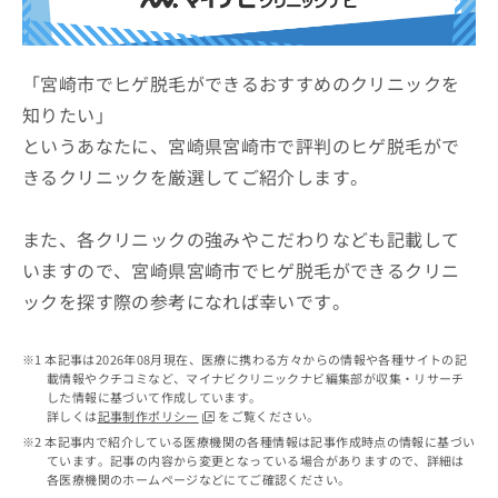
ッ
は
ク
こ
ナ
ち
ビ
「宮崎市でヒゲ脱毛ができるおすすめのクリニックを
ら
に
知りたい」
関
広
というあなたに、宮崎県宮崎市で評判のヒゲ脱毛がで
す
広
告
る
告
きるクリニックを厳選してご紹介します。
代
お
出
理
問
稿
店
い
また、各クリニックの強みやこだわりなども記載して
の
合
の
お
いますので、宮崎県宮崎市でヒゲ脱毛ができるクリニ
わ
方
問
ックを探す際の参考になれば幸いです。
せ
い
は
は
合
こ
こ
わ
ち
本記事は2026年08月現在、医療に携わる方々からの情報や各種サイトの記
ち
せ
ら
載情報やクチコミなど、マイナビクリニックナビ編集部が収集・リサーチ
ら
は
した情報に基づいて作成しています。
こ
詳しくは
記事制作ポリシー
をご覧ください。
こち
ち
広
本記事内で紹介している医療機関の各種情報は記事作成時点の情報に基づい
らは
広
ら
ています。記事の内容から変更となっている場合がありますので、詳細は
告
マイ
各医療機関のホームページなどにてご確認ください。
告
出
ナビ