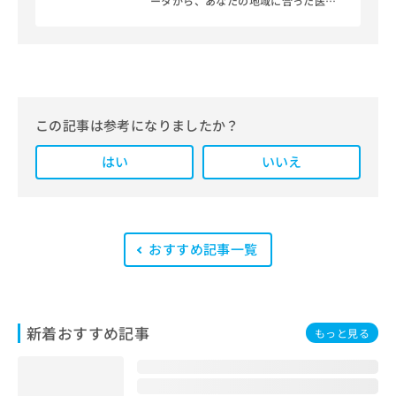
ータから、あなたの地域に合った医療
機関を見つけられる、クリニック検索
＆医療情報サイト「マイナビクリニッ
クナビ」。
編集部では、地域ごとの医療機関情報
をわかりやすく整理し、最新の公式情
報にもとづいて発信しています。
この記事は参考になりましたか？
また、医療広告ガイドラインに準拠し
はい
た編集体制を整えており、編集部内に
いいえ
は、一般社団法人薬機法医療法規格協
会が実施する「YMAA（薬機法・医療
法適法広告取扱個人認証規格）」講習
を修了したメンバーが複数名在籍して
います。
おすすめ記事一覧
新着おすすめ記事
もっと見る