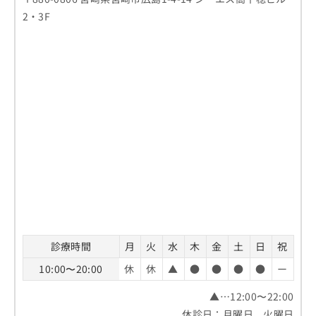
2・3F
診療時間
月
火
水
木
金
土
日
祝
10:00〜20:00
休
休
▲
●
●
●
●
ー
▲…12:00〜22:00
休診日：月曜日、火曜日