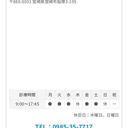
〒880-0031 宮崎県宮崎市船塚3-195
診療時間
月
火
水
木
金
土
日
祝
9:00〜17:45
●
●
●
休
●
●
休
ー
休診日：木曜日、日曜日
TEL：
0985-35-7717