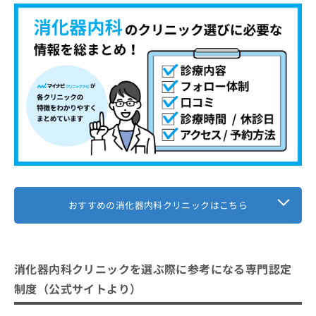
くらもと医院
お
問
【消化器内科について】これを知ってから検討
い
合
しよう！
わ
せ
消化器内科を受診する前に知っておき
は
たい基礎用語集
こ
ち
逆流性食道炎
消化器内科の受診はどんな流れで進む
ら
胃潰瘍
の？
過敏性腸症候群（IBS）
1．カウンセリング予約
消化器内科に関する質問10選！
大腸ポリープ
2．問診と症状の確認
おすすめの消化器内科クリニックはこちら
まとめ：宮崎市で評判の消化器内科クリニック
ピロリ菌感染
3．医師による診察
おすすめ10選
潰瘍性大腸炎
4．診療方針と費用の説明
クローン病
5．治療開始と経過管理
消化器内科クリニックを選ぶ際に参考になる専門認定
脂肪肝
制度（公式サイトより）
膵炎
胆石症