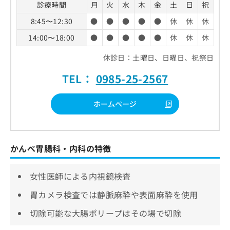
診療時間
月
火
水
木
金
土
日
祝
8:45〜12:30
●
●
●
●
●
休
休
休
14:00〜18:00
●
●
●
●
●
休
休
休
休診日：土曜日、日曜日、祝祭日
TEL：
0985-25-2567
ホームページ
かんべ胃腸科・内科の特徴
女性医師による内視鏡検査
胃カメラ検査では静脈麻酔や表面麻酔を使用
切除可能な大腸ポリープはその場で切除