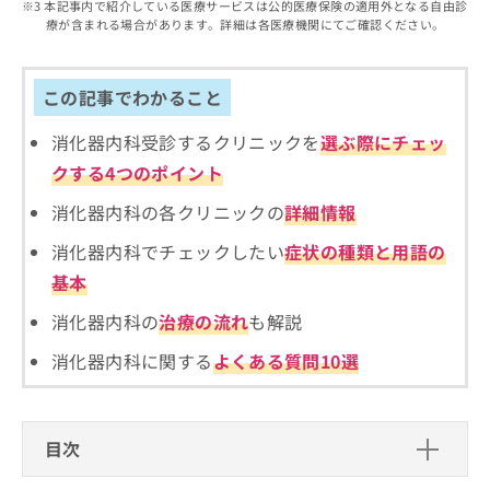
出
本記事内で紹介している医療サービスは公的医療保険の適用外となる自由診
稿
クリ
資
療が含まれる場合があります。詳細は各医療機関にてご確認ください。
稿
ニッ
の
料
クナ
の
お
の
ビサ
お
問
ご
イト
問
この記事でわかること
い
請
への
い
合
お問
求
合
合せ
消化器内科受診するクリニックを
選ぶ際にチェッ
わ
は
フォ
わ
せ
こ
クする4つのポイント
ーム
せ
は
ち
とな
は
こ
ら
消化器内科の各クリニックの
詳細情報
りま
こ
ち
す。
ち
消化器内科でチェックしたい
症状の種類と用語の
ら
クリ
無
ら
ニッ
基本
料
クの
資
情
予
消化器内科の
治療の流れ
も解説
料
報
約・
の
症状
拡
消化器内科に関する
よくある質問10選
のご
ご
充
相談
請
の
など
求
お
はで
は
申
きま
目次
こ
せん
し
ので
ち
込