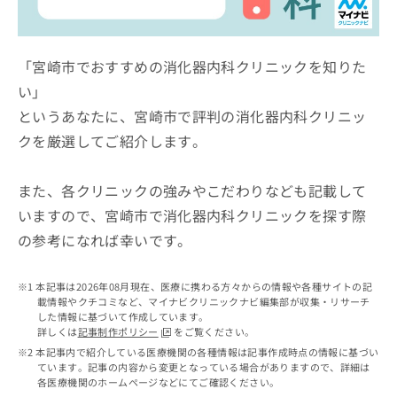
ッ
は
ク
こ
ナ
ち
ビ
「宮崎市でおすすめの消化器内科クリニックを知りた
ら
に
い」
関
広
というあなたに、宮崎市で評判の消化器内科クリニッ
す
広
告
る
告
クを厳選してご紹介します。
代
お
出
理
問
稿
店
い
また、各クリニックの強みやこだわりなども記載して
の
合
の
お
いますので、宮崎市で消化器内科クリニックを探す際
わ
方
問
の参考になれば幸いです。
せ
い
は
は
合
こ
こ
わ
ち
本記事は2026年08月現在、医療に携わる方々からの情報や各種サイトの記
ち
せ
ら
載情報やクチコミなど、マイナビクリニックナビ編集部が収集・リサーチ
ら
は
した情報に基づいて作成しています。
こ
詳しくは
記事制作ポリシー
をご覧ください。
こち
ち
広
本記事内で紹介している医療機関の各種情報は記事作成時点の情報に基づい
らは
広
ら
ています。記事の内容から変更となっている場合がありますので、詳細は
告
マイ
各医療機関のホームページなどにてご確認ください。
告
出
ナビ