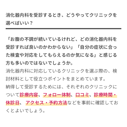
消化器内科を受診するとき、どうやってクリニ
ご了
ら
み
承く
ックを選べばいい？
は
ださ
こ
消化器内科を受診するとき、どうやってクリニックを
無
い。
消化器内科クリニックを選ぶ際に参考
ち
料
選べばいい？
ら
になる専門認定制度（公式サイトよ
情
報
り）
消化器内科の診療範囲、どこまで対応してもらえ
宮崎市で評判の消化器内科クリニック
拡
「お腹の不調が続いているけれど、どの消化器内科を
掲
る？一般的な受診の流れも合わせて紹介
充
載
おすすめ10選
受診すれば良いのかわからない」「自分の症状に合っ
の
情
三宮胃腸内科
た検査や対応をしてもらえるのか気になる」と感じる
お
報
申
の
方も多いのではないでしょうか。
さがら内視鏡・内科クリニック
し
修
消化器内科に対応しているクリニックを選ぶ際の、検
生目台カリヨンクリニック
込
正
み
討材料として役立つポイントをまとめています。
は
中島内科胃腸科クリニック
は
こ
納得して受診するためには、それぞれのクリニックに
かんべ胃腸科・内科
こ
ち
ついて
診療内容
、
フォロー体制
、
口コミ
、
診療時間・
ち
ら
やまもと胃腸内科
ら
休診日
、
アクセス・予約方法
などを事前に確認してお
喜島クリニック
そ
くとよいでしょう。
宮崎そらの内視鏡クリニック
の
他
石川クリニック
の