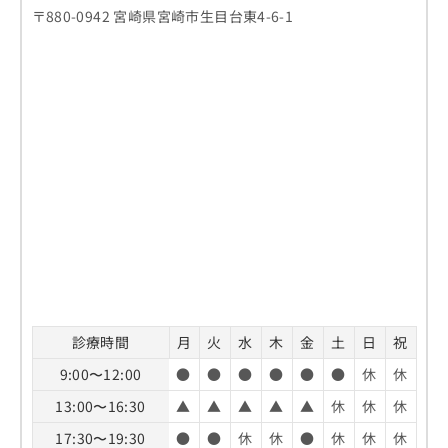
〒880-0942 宮崎県宮崎市生目台東4-6-1
診療時間
月
火
水
木
金
土
日
祝
9:00〜12:00
●
●
●
●
●
●
休
休
13:00〜16:30
▲
▲
▲
▲
▲
休
休
休
17:30〜19:30
●
●
休
休
●
休
休
休