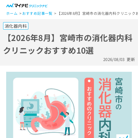
一
般
ホーム
おすすめ記事一覧
【2026年8月】宮崎市の消化器内科クリニック
ユ
消化器内科
ー
ザ
【2026年8月】宮崎市の消化器内科
ー
クリニックおすすめ10選
の
方
2026/08/03
更新
は
こ
ち
ら
医
マ
療
イ
関
ナ
係
ビ
者
ク
の
リ
方
ニ