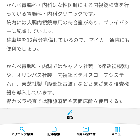
かんべ胃腸科・内科は女性医師による内視鏡検査を行
っている胃腸科・内科クリニックです。
院内には大腸内視鏡専用の待合室があり、プライバシ
ーに配慮しています。
駐車場を12台分完備しているので、マイカー通院にも
便利でしょう。
かんべ胃腸科・内科ではキャノン社製「X線透視機器」
や、オリンパス社製「内視鏡ビデオスコープシステ
ム」、東芝社製「腹部超音波」などさまざまな検査機
器を導入しています。
胃カメラ検査では静脈麻酔や表面麻酔を使用するた
め、痛みに配慮した検査が可能です。
検査時間は5〜10分程度で、口から胃カメラを挿入して
目次
下咽頭・食道・胃・十二指腸を観察します。
クリニック
検索
記事検索
お問い合わせ
メニュー