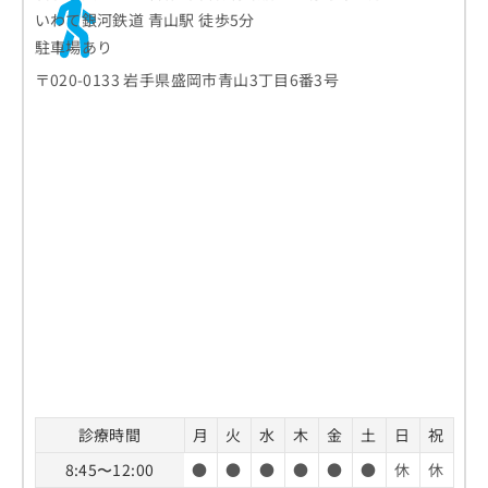
いわて銀河鉄道 青山駅 徒歩5分
駐車場あり
〒020-0133 岩手県盛岡市青山3丁目6番3号
診療時間
月
火
水
木
金
土
日
祝
8:45〜12:00
●
●
●
●
●
●
休
休