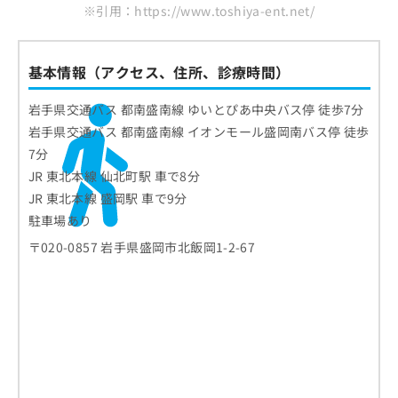
ご了
ら
み
※引用：https://www.toshiya-ent.net/
承く
は
ださ
こ
無
い。
ち
料
基本情報（アクセス、住所、診療時間）
ら
情
報
岩手県交通バス 都南盛南線 ゆいとぴあ中央バス停 徒歩7分
拡
掲
岩手県交通バス 都南盛南線 イオンモール盛岡南バス停 徒歩
充
載
7分
の
情
お
報
JR 東北本線 仙北町駅 車で8分
申
の
JR 東北本線 盛岡駅 車で9分
し
修
駐車場あり
込
正
み
は
〒020-0857 岩手県盛岡市北飯岡1-2-67
は
こ
こ
ち
ち
ら
ら
そ
の
他
の