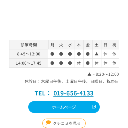
お
問
い
合
わ
せ
は
こ
診療時間
月
火
水
木
金
土
日
祝
ち
8:45〜12:00
●
●
●
●
●
▲
休
休
ら
14:00〜17:45
●
●
●
休
●
休
休
休
▲…8:20〜12:00
休診日：木曜日午後、土曜日午後、日曜日、祝祭日
TEL：
019-656-4133
ホームページ
クチコミを見る