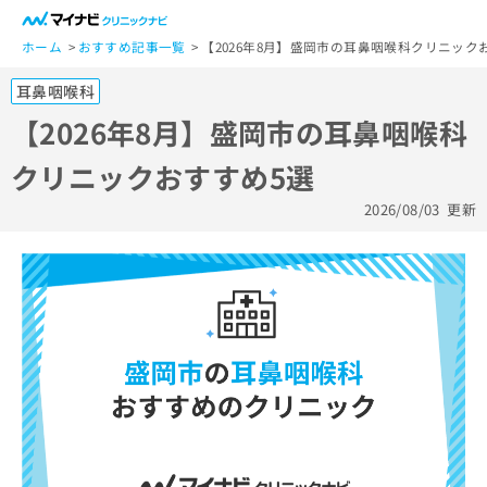
一
般
ホーム
おすすめ記事一覧
【2026年8月】盛岡市の耳鼻咽喉科クリニック
ユ
耳鼻咽喉科
ー
ザ
【2026年8月】盛岡市の耳鼻咽喉科
ー
クリニックおすすめ5選
の
方
2026/08/03
更新
は
こ
ち
ら
医
マ
療
イ
関
ナ
係
ビ
者
ク
の
リ
方
ニ