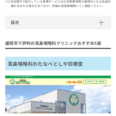
出
本記事内で紹介している医療サービスは公的医療保険の適用外となる自由診
稿
クリ
資
療が含まれる場合があります。詳細は各医療機関にてご確認ください。
稿
ニッ
の
料
クナ
の
お
の
ビサ
お
問
ご
イト
目次
問
い
請
への
い
合
お問
求
盛岡市で評判の耳鼻咽喉科クリニック
合
合せ
わ
は
フォ
わ
おすすめ5選
せ
こ
ーム
盛岡市で評判の耳鼻咽喉科クリニックおすすめ5選
せ
は
ち
とな
耳鼻咽喉科わたなべとしや診療室
は
こ
ら
りま
こ
ち
ちば耳鼻咽喉科クリニック
す。
ち
ら
クリ
無
耳鼻咽喉科わたなべとしや診療室
えんどう耳鼻咽喉科クリニック
ら
ニッ
料
クの
さいとう耳鼻咽喉科医院
資
情
予
料
報
約・
すっきりクリニック高橋耳鼻咽喉科
の
症状
拡
のご
ご
充
まとめ：盛岡市で評判の耳鼻咽喉科クリニック
相談
請
の
など
おすすめ5選
求
お
はで
は
申
きま
こ
せん
し
ので
ち
込