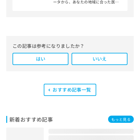
ータから、あなたの地域に合った医療
機関を見つけられる、クリニック検索
＆医療情報サイト「マイナビクリニッ
クナビ」。
編集部では、地域ごとの医療機関情報
をわかりやすく整理し、最新の公式情
報にもとづいて発信しています。
この記事は参考になりましたか？
また、医療広告ガイドラインに準拠し
はい
た編集体制を整えており、編集部内に
いいえ
は、一般社団法人薬機法医療法規格協
会が実施する「YMAA（薬機法・医療
法適法広告取扱個人認証規格）」講習
を修了したメンバーが複数名在籍して
います。
おすすめ記事一覧
新着おすすめ記事
もっと見る