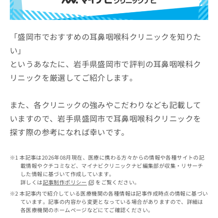
ッ
は
ク
こ
ナ
ち
ビ
「盛岡市でおすすめの耳鼻咽喉科クリニックを知りた
ら
に
い」
関
広
というあなたに、岩手県盛岡市で評判の耳鼻咽喉科ク
す
広
告
る
告
リニックを厳選してご紹介します。
代
お
出
理
問
稿
店
い
また、各クリニックの強みやこだわりなども記載して
の
合
の
お
いますので、岩手県盛岡市で耳鼻咽喉科クリニックを
わ
方
問
探す際の参考になれば幸いです。
せ
い
は
は
合
こ
こ
わ
ち
本記事は2026年08月現在、医療に携わる方々からの情報や各種サイトの記
ち
せ
ら
載情報やクチコミなど、マイナビクリニックナビ編集部が収集・リサーチ
ら
は
した情報に基づいて作成しています。
こ
詳しくは
記事制作ポリシー
をご覧ください。
こち
ち
広
本記事内で紹介している医療機関の各種情報は記事作成時点の情報に基づい
らは
広
ら
ています。記事の内容から変更となっている場合がありますので、詳細は
告
マイ
各医療機関のホームページなどにてご確認ください。
告
出
ナビ