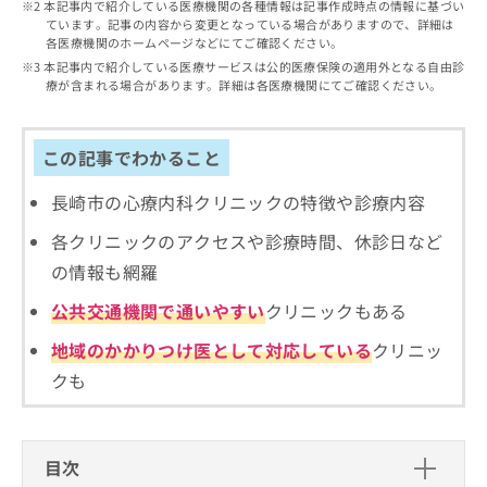
出
本記事内で紹介している医療機関の各種情報は記事作成時点の情報に基づい
稿
クリ
資
ています。記事の内容から変更となっている場合がありますので、詳細は
稿
ニッ
の
料
各医療機関のホームページなどにてご確認ください。
クナ
の
お
の
ビサ
本記事内で紹介している医療サービスは公的医療保険の適用外となる自由診
お
問
ご
イト
療が含まれる場合があります。詳細は各医療機関にてご確認ください。
問
い
請
への
い
合
お問
求
合
合せ
わ
は
この記事でわかること
フォ
わ
せ
こ
ーム
せ
は
ち
とな
長崎市の心療内科クリニックの特徴や診療内容
は
こ
ら
りま
こ
ち
す。
各クリニックのアクセスや診療時間、休診日など
ち
ら
クリ
無
ら
ニッ
の情報も網羅
料
クの
資
情
予
公共交通機関で通いやすい
クリニックもある
料
報
約・
の
症状
拡
地域のかかりつけ医として対応している
クリニッ
のご
ご
充
クも
相談
請
の
など
求
お
はで
は
申
きま
こ
せん
し
目次
ので
ち
込