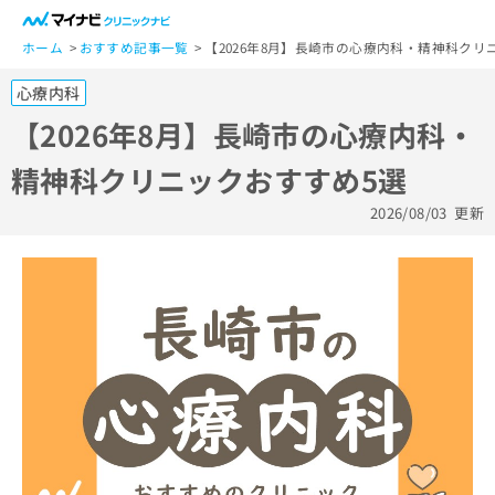
一
般
ホーム
おすすめ記事一覧
【2026年8月】長崎市の心療内科・精神科クリ
ユ
心療内科
ー
ザ
【2026年8月】長崎市の心療内科・
ー
精神科クリニックおすすめ5選
の
方
2026/08/03
更新
は
こ
ち
ら
医
マ
療
イ
関
ナ
係
ビ
者
ク
の
リ
方
ニ