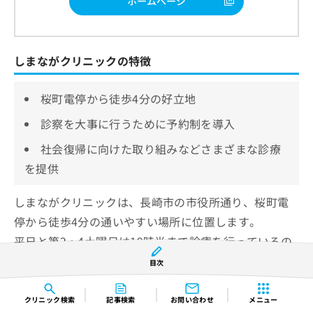
ホームページ
しまながクリニックの特徴
桜町電停から徒歩4分の好立地
診察を大事に行うために予約制を導入
社会復帰に向けた取り組みなどさまざまな診療
を提供
しまながクリニックは、長崎市の市役所通り、桜町電
停から徒歩4分の通いやすい場所に位置します。
平日と第2・4土曜日は19時半まで診療を行っているの
で、仕事やお出かけの帰りなどの通院にも便利です。
目次
一人ひとりの患者の診察を大事にするため、初診、再
クリニック
検索
記事検索
お問い合わせ
メニュー