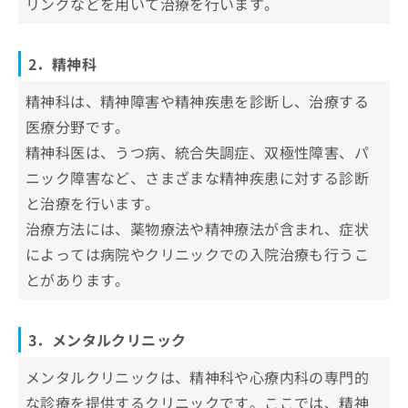
リングなどを用いて治療を行います。
お
他人の目や評価への不安
担当医制度を導入していること
まとめ：長崎市で評判の心療内科クリニック5
問
資格を保有する医師がいること
い
選
2．精神科
合
自立支援医療指定機関であること
わ
精神科は、精神障害や精神疾患を診断し、治療する
通いやすい立地・診療時間であること
せ
は
医療分野です。
こ
精神科医は、うつ病、統合失調症、双極性障害、パ
ち
ニック障害など、さまざまな精神疾患に対する診断
ら
と治療を行います。
治療方法には、薬物療法や精神療法が含まれ、症状
によっては病院やクリニックでの入院治療も行うこ
とがあります。
3．メンタルクリニック
メンタルクリニックは、精神科や心療内科の専門的
な診療を提供するクリニックです。ここでは、精神