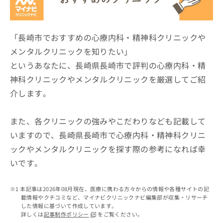
ッ
は
ク
こ
ナ
ち
ビ
「長崎市でおすすめの心療内科・精神科クリニックや
ら
に
メンタルクリニックを知りたい」
関
広
というあなたに、長崎県長崎市で評判の心療内科・精
す
広
告
る
告
神科クリニックやメンタルクリニックを厳選してご紹
代
お
出
介します。
理
問
稿
店
い
の
合
の
お
また、各クリニックの強みやこだわりなども記載して
わ
方
問
いますので、長崎県長崎市で心療内科・精神科クリニ
せ
い
は
は
合
ックやメンタルクリニックを探す際の参考になれば幸
こ
こ
わ
ち
いです。
ち
せ
ら
ら
は
こ
本記事は2026年08月現在、医療に携わる方々からの情報や各種サイトの記
こち
ち
広
載情報やクチコミなど、マイナビクリニックナビ編集部が収集・リサーチ
らは
広
ら
した情報に基づいて作成しています。
告
マイ
詳しくは
記事制作ポリシー
をご覧ください。
告
出
ナビ