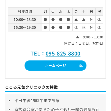
診療時間
月
火
水
木
金
土
日
祝
10:00〜13:30
●
●
●
●
▲
▲
休
休
15:30〜19:30
●
●
●
●
休
休
休
休
▲…9:00〜13:30
休診日：日曜日、祝祭日
TEL：
095-825-8800
ホームページ
こころ元気クリニックの特徴
平日午後19時半まで診療
家族待合室があるため子どもと一緒の通院も可