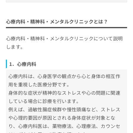
ご了
ら
み
承く
心療内科・精神科・メンタルクリニッ
は
ださ
クとは？
こ
無
い。
ち
心療内科・精神科・メンタルクリニックとは？
料
1．心療内科
心療内科・精神科を受診すべき7つのサ
ら
情
2．精神科
インや症状
報
心療内科・精神科・メンタルクリニックについて説明
拡
掲
3．メンタルクリニック
1．持続的なうつや憂鬱感
長崎市で評判の心療内科クリニック5選
充
します。
載
の
2．過度な不安やパニック発作
情
おのクリニック
お
報
3．睡眠障害
申
1．心療内科
の
こころ元気クリニック
し
4．食欲の変化
修
ふくしまクリニック
込
心療内科は、心身医学の観点から心と身体の相互作
正
5．異常な行動や思考
み
は
MOMOクリニック
用を重視した医療分野です。
は
6．集中力や記憶力の低下
こ
しまながクリニック
身体的な症状が精神的なストレスや心の問題に関連
こ
ち
7．社会的な孤立や関係の悪化
ち
ら
している場合に診療を行います。
心療内科・精神科の受診が不安な時の3
ら
例えば、過敏性腸症候群や慢性頭痛など、ストレス
つのアドバイス
そ
や心理的要因が原因とされる身体症状が対象とな
の
初診で泣いてしまっても大丈夫
自分に合った心療内科・精神科クリニ
他
り、心療内科医は、薬物療法、心理療法、カウンセ
診察前の不安や緊張はよくある
ックの選び方4つのポイント
の