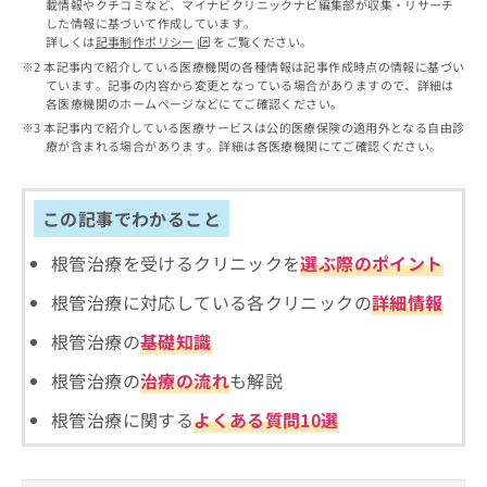
出
載情報やクチコミなど、マイナビクリニックナビ編集部が収集・リサーチ
稿
クリ
資
した情報に基づいて作成しています。
稿
ニッ
の
料
詳しくは
記事制作ポリシー
をご覧ください。
クナ
の
お
の
ビサ
本記事内で紹介している医療機関の各種情報は記事作成時点の情報に基づい
お
問
ご
イト
ています。記事の内容から変更となっている場合がありますので、詳細は
問
い
請
への
各医療機関のホームページなどにてご確認ください。
い
合
お問
求
本記事内で紹介している医療サービスは公的医療保険の適用外となる自由診
合
合せ
わ
は
療が含まれる場合があります。詳細は各医療機関にてご確認ください。
フォ
わ
せ
こ
ーム
せ
は
ち
とな
は
こ
ら
りま
この記事でわかること
こ
ち
す。
ち
ら
クリ
無
根管治療を受けるクリニックを
選ぶ際のポイント
ら
ニッ
料
クの
資
根管治療に対応している各クリニックの
詳細情報
情
予
料
報
約・
根管治療の
基礎知識
の
症状
拡
のご
ご
充
根管治療の
治療の流れ
も解説
相談
請
の
など
求
お
はで
根管治療に関する
よくある質問10選
は
申
きま
こ
せん
し
ので
ち
込