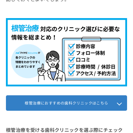
工藤デンタルクリニック
お
問
冨永歯科クリニック
い
野島歯科医院
合
わ
【根管治療について】これを知ってから検討し
せ
よう！
は
こ
ち
根管治療の基本的な治療と専門用語に
ら
ついて
①診断と検査
根管治療はどんな流れで進むの？
②麻酔と隔離
1．カウンセリング予約
根管治療に関する質問10選！
③感染部位の除去
2．問診と口腔内の状態チェック
④根管の洗浄と消毒
まとめ：長崎市で評判の根管治療におすすめの
3．歯科医師による診察
根管治療におすすめの歯科クリニックはこちら
歯医者10選
⑤薬剤の充填と封鎖
4．治療プランと費用の説明
⑥被せ物（補綴処置）
5．治療開始と経過管理
根管治療を受ける歯科クリニックを選ぶ際にチェック