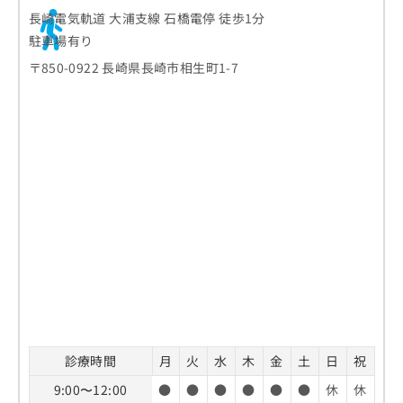
長崎電気軌道 大浦支線 石橋電停 徒歩1分
駐車場有り
〒850-0922 長崎県長崎市相生町1-7
診療時間
月
火
水
木
金
土
日
祝
9:00〜12:00
●
●
●
●
●
●
休
休