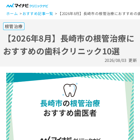
一
般
ホーム
おすすめ記事一覧
【2026年8月】長崎市の根管治療におすすめの
ユ
根管治療
ー
ザ
【2026年8月】長崎市の根管治療に
ー
おすすめの歯科クリニック10選
の
方
2026/08/03
更新
は
こ
ち
ら
医
マ
療
イ
関
ナ
係
ビ
者
ク
の
リ
方
ニ