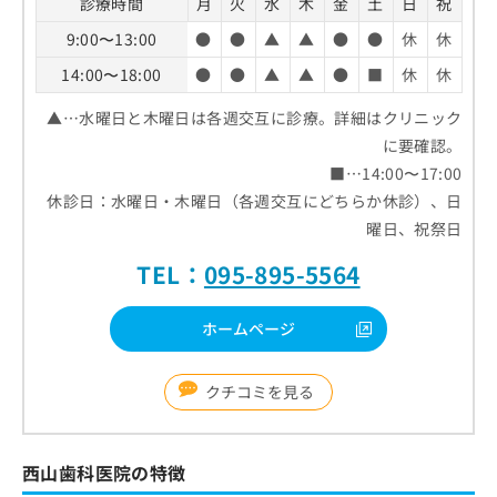
診療時間
月
火
水
木
金
土
日
祝
9:00〜13:00
●
●
▲
▲
●
●
休
休
14:00〜18:00
●
●
▲
▲
●
■
休
休
▲…水曜日と木曜日は各週交互に診療。詳細はクリニック
に要確認。
■…14:00〜17:00
休診日：水曜日・木曜日（各週交互にどちらか休診）、日
曜日、祝祭日
TEL：
095-895-5564
ホームページ
クチコミを見る
西山歯科医院の特徴