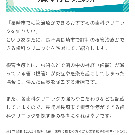
ッ
は
ク
こ
ナ
ち
ビ
「長崎市で根管治療ができるおすすめの歯科クリニッ
ら
に
クを知りたい」
関
広
というあなたに、長崎県長崎市で評判の根管治療がで
す
広
告
る
告
きる歯科クリニックを厳選してご紹介します。
代
お
出
理
問
稿
店
い
根管治療とは、虫歯などで歯の中の神経（歯髄）が通
の
合
の
お
っている管（根管）が炎症や感染を起こしてしまった
わ
方
問
場合に、傷んだ歯髄を除去する治療です。
せ
い
は
は
合
こ
こ
わ
ち
また、各歯科クリニックの強みやこだわりなども記載
ち
せ
ら
ら
していますので、長崎県長崎市で根管治療ができる歯
は
こ
科クリニックを探す際の参考になれば幸いです。
こち
ち
広
らは
広
ら
告
マイ
告
出
本記事は2026年08月現在、医療に携わる方々からの情報や各種サイトの記
ナビ