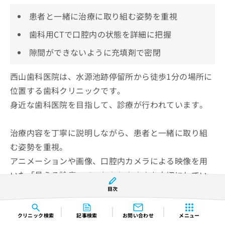
患者と一緒に治療に取り組む姿勢を重視
歯科用CTで口腔内の状態を詳細に把握
隙間ができないように充填剤で密閉
西山歯科医院は、水源池跡停留所から徒歩1分の場所に
位置する歯科クリニックです。
身近な歯科医院を目指して、診療が行われています。
治療内容を丁寧に説明しながら、患者と一緒に取り組
む姿勢を重視。
アニメーションや画像、口腔内カメラによる映像を用
いた「見える診療」で、わかりやすさを大切にしてい
ます。
目次
ズキズキする歯の痛みや歯ぐきの腫れがある場合に
クリニック
検索
記事検索
お問い合わせ
メニュー