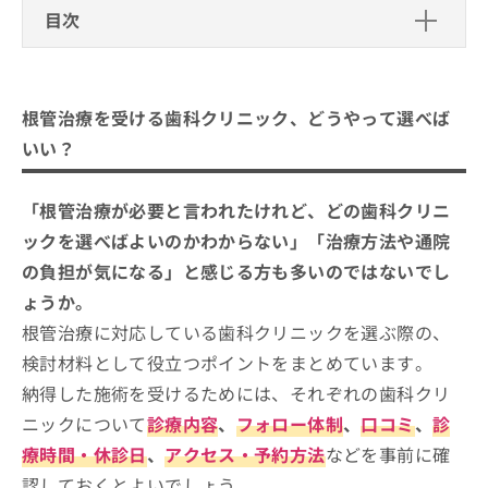
ご了
ら
み
目次
承く
は
ださ
こ
無
い。
根管治療を受ける歯科クリニック、どうやって
ち
料
選べばいい？
ら
情
根管治療を受ける歯科クリニック、どうやって選べば
報
根管治療を受ける歯科クリニックを選
拡
いい？
掲
ぶ際にチェックする4つのポイント
充
載
の
情
根管治療について、治療の流れも合わせてわかり
長崎市で評判の根管治療におすすめの
「根管治療が必要と言われたけれど、どの歯科クリニ
お
報
やすく解説！
歯科クリニック10選
申
の
ックを選べばよいのかわからない」「治療方法や通院
し
修
にしむらデンタルケアクリニック
の負担が気になる」と感じる方も多いのではないでし
込
正
み
ょうか。
は
やまぐち歯科クリニック
は
こ
根管治療に対応している歯科クリニックを選ぶ際の、
森歯科医院
こ
ち
検討材料として役立つポイントをまとめています。
ち
ら
葉山歯科キッズデンタルクリニック
ら
納得した施術を受けるためには、それぞれの歯科クリ
西山歯科医院
そ
ニックについて
診療内容
、
フォロー体制
、
口コミ
、
診
たちばな歯科医院
の
療時間・休診日
、
アクセス・予約方法
などを事前に確
他
おがわ歯科医院
の
認しておくとよいでしょう。